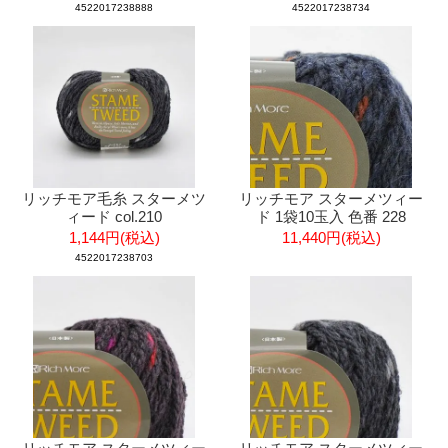
4522017238888
4522017238734
リッチモア毛糸 スターメツ
リッチモア スターメツィー
ィード col.210
ド 1袋10玉入 色番 228
1,144円(税込)
11,440円(税込)
4522017238703