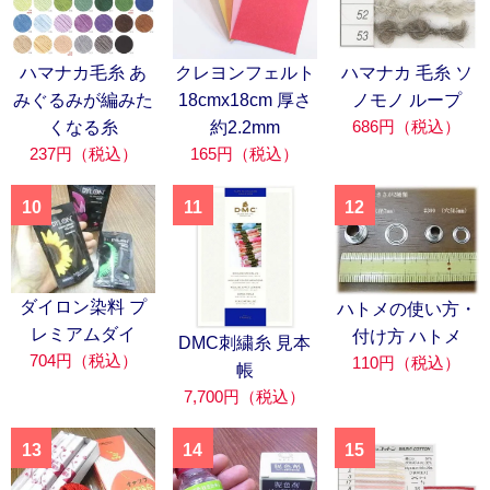
ハマナカ毛糸 あ
クレヨンフェルト
ハマナカ 毛糸 ソ
みぐるみが編みた
18cmx18cm 厚さ
ノモノ ループ
686円（税込）
くなる糸
約2.2mm
237円（税込）
165円（税込）
10
11
12
ダイロン染料 プ
ハトメの使い方・
レミアムダイ
付け方 ハトメ
DMC刺繍糸 見本
704円（税込）
110円（税込）
帳
7,700円（税込）
13
14
15