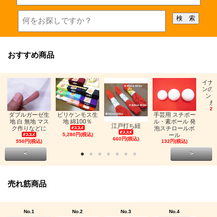
おすすめ商品
イナ
ンの
ン「
糸
26
ビリケンモス生
ダブルガーゼ生
手芸用 スチボー
地 綿100％
地 白 無地 マス
ル・素ボール 発
江戸打ち紐
ク作りなどに
泡スチロールボ
5,280円(税込)
ール
660円(税込)
550円(税込)
132円(税込)
<
>
売れ筋商品
No.1
No.2
No.3
No.4