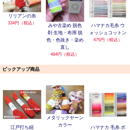
リリアンの糸
334円（税込）
みや古染め 脱色
ハマナカ毛糸 ウ
剤 生地・布用 脱
ォッシュコットン
475円（税込）
色・色抜き・染め
直し
484円（税込）
ピックアップ商品
メタリックヤーン
カラー
江戸打ち紐
ハマナカ 毛糸 ボ