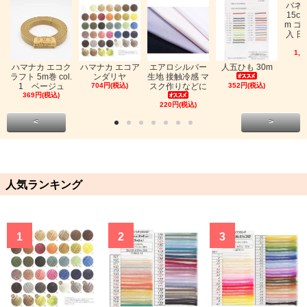
バネ
15c
m ゴ
入 日
1,0
ハマナカ エコク
ハマナカ エコア
エアロシルバー
人五ひも 30m
ラフト 5m巻 col.
ンダリヤ
生地 接触冷感 マ
1 ベージュ
704円(税込)
スク作りなどに
352円(税込)
369円(税込)
220円(税込)
<
>
人気ランキング
1
2
3