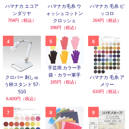
ハマナカ エコア
ハマナカ毛糸 ウ
ハマナカ 毛糸 ピ
ンダリヤ
ォッシュコットン
ッコロ
704円（税込）
264円（税込）
クロッシェ
396円（税込）
4
5
6
手芸用 カラー手
袋・カラー軍手
クロバー 刺しゅ
ハマナカ 毛糸 ア
165円（税込）
う枠スタンド 57-
メリー
633円（税込）
510
6,600円（税込）
7
8
9