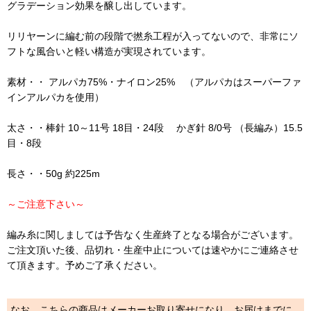
グラデーション効果を醸し出しています。
リリヤーンに編む前の段階で撚糸工程が入ってないので、非常にソ
フトな風合いと軽い構造が実現されています。
素材・・ アルパカ75%・ナイロン25% （アルパカはスーパーファ
インアルパカを使用）
太さ・・棒針 10～11号 18目・24段 かぎ針 8/0号 （長編み）15.5
目・8段
長さ・・50g 約225m
～ご注意下さい～
編み糸に関しましては予告なく生産終了となる場合がございます。
ご注文頂いた後、品切れ・生産中止については速やかにご連絡させ
て頂きます。予めご了承ください。
なお、こちらの商品はメーカーお取り寄せになり、お届けまでに