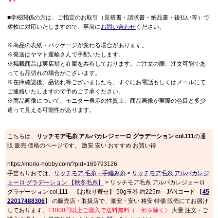
■学校関係の方は、ご指定のお取引（見積書・請求書・納品書・後払い等）で
柔軟に対応いたしますので、事前に
お問い合わせ
ください。
※商品の表紙・パッケージが変わる場合があります。
※発送はヤマト運輸さんで手配いたします。
※掲載商品は実店舗と在庫を共有しております。ご注文の際、注文可能であ
っても品切れの場合がございます。
※在庫確認後、品切れ等ございましたら、すぐにお電話もしくはメールにて
ご連絡いたしますので予めご了承ください。
※商品画像について、モニター表示の性質上、商品画像が実際の色目と多少
違って見える可能性があります。
こちらは、
リッチモア毛糸 アルパカレジェーロ グラデーション col.111
の通
販 販売 価格のページです。 激安 安い おすすめ お買い得
https://morio-hobby.com/?pid=169793126
手芸もりおでは、
リッチモア 毛糸・手編み糸
>
リッチモア毛糸 アルパカレジ
ェーロ グラデーション 【秋冬毛糸】
> リッチモア毛糸 アルパカレジェーロ
グラデーション col.111 【お取り寄せ】 50g玉巻 約225m JANコード 【
45
22017488306
】 の販売店・取扱店で、激安・安い 格安 特価 販売にてお届け
しております。
11000円以上ご購入で送料無料（一部を除く）
大量 注文・ご