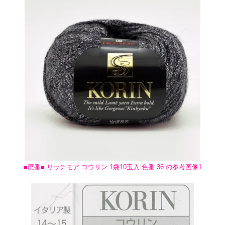
■廃番■ リッチモア コウリン 1袋10玉入 色番 36 の参考画像1