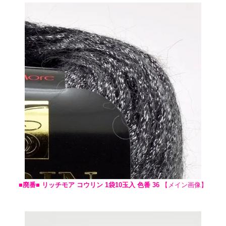
■廃番■ リッチモア コウリン 1袋10玉入 色番 36
【メイン画像】