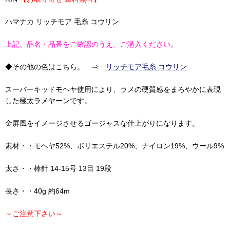
ハマナカ リッチモア 毛糸 コウリン
上記、品名・品番をご確認のうえ、ご購入ください。
◆その他の色はこちら。 ⇒
リッチモア毛糸 コウリン
スーパーキッドモヘヤ使用により、ラメの硬質感をまろやかに表現
した極太ラメヤーンです。
金屏風をイメージさせるゴージャスな仕上がりになります。
素材・・モヘヤ52%、ポリエステル20%、ナイロン19%、ウール9%
太さ・・棒針 14-15号 13目 19段
長さ・・40g 約64m
～ご注意下さい～