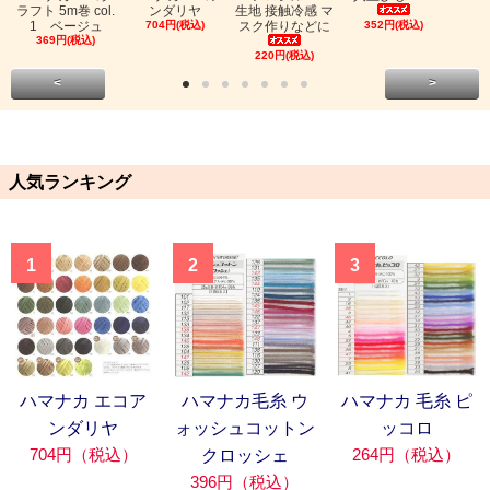
ラフト 5m巻 col.
ンダリヤ
生地 接触冷感 マ
1 ベージュ
704円(税込)
スク作りなどに
352円(税込)
369円(税込)
220円(税込)
<
>
人気ランキング
1
2
3
ハマナカ エコア
ハマナカ毛糸 ウ
ハマナカ 毛糸 ピ
ンダリヤ
ォッシュコットン
ッコロ
704円（税込）
264円（税込）
クロッシェ
396円（税込）