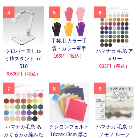
4
5
6
手芸用 カラー手
袋・カラー軍手
クロバー 刺しゅ
ハマナカ 毛糸 ア
165円（税込）
う枠スタンド 57-
メリー
633円（税込）
510
6,600円（税込）
7
8
9
ハマナカ毛糸 あ
クレヨンフェルト
ハマナカ 毛糸 ソ
みぐるみが編みた
18cmx18cm 厚さ
ノモノ ループ