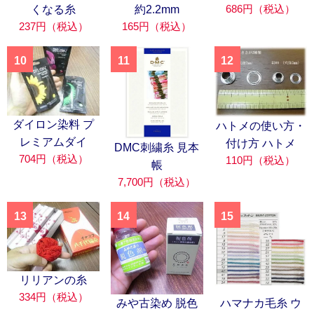
686円（税込）
くなる糸
約2.2mm
237円（税込）
165円（税込）
10
11
12
ダイロン染料 プ
ハトメの使い方・
レミアムダイ
付け方 ハトメ
DMC刺繍糸 見本
704円（税込）
110円（税込）
帳
7,700円（税込）
13
14
15
リリアンの糸
334円（税込）
みや古染め 脱色
ハマナカ毛糸 ウ