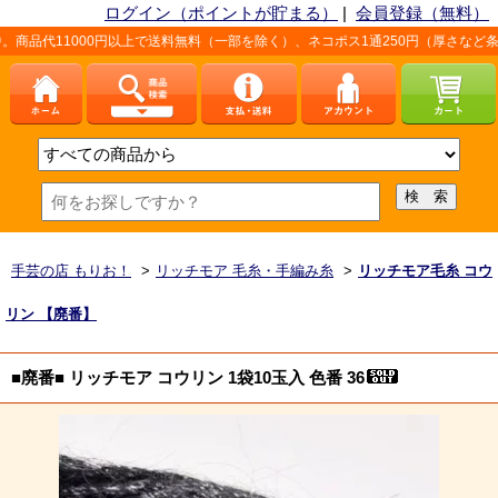
ログイン（ポイントが貯まる）
|
会員登録（無料）
000円以上で送料無料（一部を除く）、ネコポス1通250円（厚さなど条件あり）
手芸の店 もりお！
>
リッチモア 毛糸・手編み糸
>
リッチモア毛糸 コウ
リン 【廃番】
■廃番■ リッチモア コウリン 1袋10玉入 色番 36