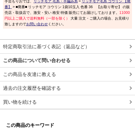
手芸もりおでは、
リッチモア 毛糸・手編み糸
>
リッチモア毛糸 コウリン 【廃
番】
> ■廃番■ リッチモア コウリン 1袋10玉入 色番 36 【お取り寄せ】 の販
売店・取扱店で、激安・安い 格安 特価 販売にてお届けしております。
11000
円以上ご購入で送料無料（一部を除く）
大量 注文・ご購入の場合、お見積り
致しますので
お問い合わせ
ください。
特定商取引法に基づく表記（返品など）
この商品について問い合わせる
この商品を友達に教える
過去の注文履歴を確認する
買い物を続ける
この商品のキーワード