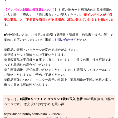
【インボイス対応の領収書について】
お買い物カート画面内のお客様情報の
ご入力時、「宛名」・「但し書き」へご記入ください。
※インボイスが「必
要な商品」と「不必要な商品」がある場合、2回に分けてご注文をお願いしま
す。
■学校関係の方は、ご指定のお取引（見積書・請求書・納品書・後払い等）で
柔軟に対応いたしますので、事前に
お問い合わせ
ください。
※商品の表紙・パッケージが変わる場合があります。
※発送はヤマト運輸さんで手配いたします。
※掲載商品は実店舗と在庫を共有しております。ご注文の際、注文可能であ
っても品切れの場合がございます。
※在庫確認後、品切れ等ございましたら、すぐにお電話もしくはメールにて
ご連絡いたしますので予めご了承ください。
※商品画像について、モニター表示の性質上、商品画像が実際の色目と多少
違って見える可能性があります。
こちらは、
■廃番■ リッチモア コウリン 1袋10玉入 色番 36
の通販 販売 価格の
ページです。 激安 安い おすすめ お買い得
https://morio-hobby.com/?pid=122682480