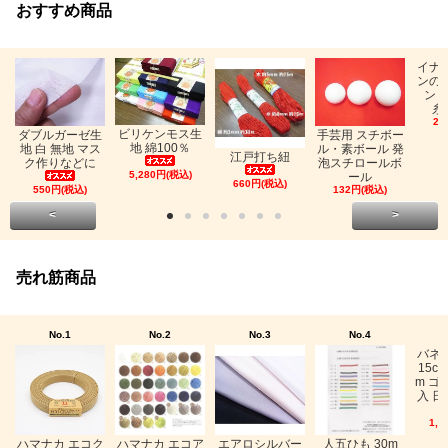
おすすめ商品
イナ
ンの
ン「
糸
26
ビリケンモス生
ダブルガーゼ生
手芸用 スチボー
地 綿100％
地 白 無地 マス
ル・素ボール 発
江戸打ち紐
ク作りなどに
泡スチロールボ
5,280円(税込)
ール
660円(税込)
550円(税込)
132円(税込)
<
>
売れ筋商品
No.1
No.2
No.3
No.4
バネ
15c
m ゴ
入 日
1,0
ハマナカ エコク
ハマナカ エコア
エアロシルバー
人五ひも 30m