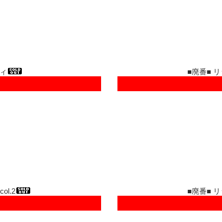
ディ
■廃番■ リ
l.2
■廃番■ リ