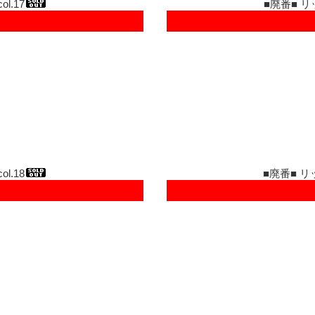
l.17
■廃番■ リ
l.18
■廃番■ リ