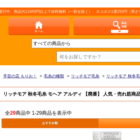
商品代11000円以上で送料無料（一部を除く）、ネコポス1通250円（厚さなど条
手芸の店 もりお！
>
毛糸の種類
>
リッチモア毛糸
>
リッチモア 秋冬
リッチモア 秋冬毛糸 モヘア アルディ 【廃番】 人気・売れ筋商
全
29
商品中 1-29商品を表示中
おすすめ順