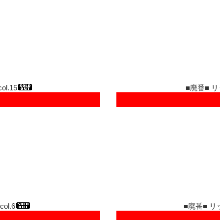
l.15
■廃番■ リ
l.6
■廃番■ リ