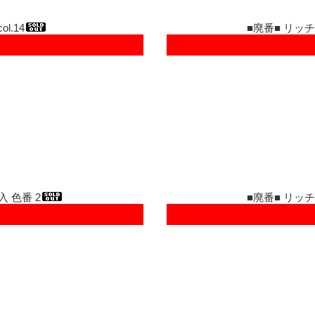
l.14
■廃番■ リッチ
入 色番 2
■廃番■ リッチ