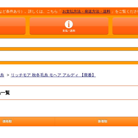
件あり）。詳しくは、こちら「
お支払方法・発送方法・送料
」をご覧ください。 ※
毛糸
>
リッチモア 秋冬毛糸 モヘア アルディ 【廃番】
品一覧
価格順
新着順