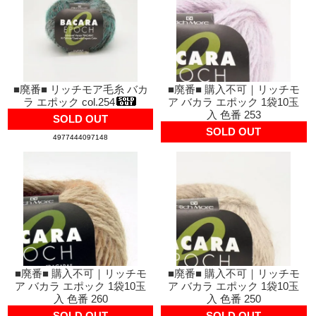
■廃番■ リッチモア毛糸 バカ
■廃番■ 購入不可｜リッチモ
ラ エポック col.254
ア バカラ エポック 1袋10玉
入 色番 253
SOLD OUT
SOLD OUT
4977444097148
■廃番■ 購入不可｜リッチモ
■廃番■ 購入不可｜リッチモ
ア バカラ エポック 1袋10玉
ア バカラ エポック 1袋10玉
入 色番 260
入 色番 250
SOLD OUT
SOLD OUT