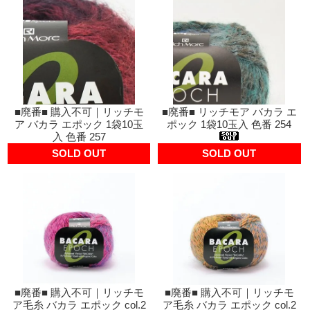
■廃番■ 購入不可｜リッチモ
■廃番■ リッチモア バカラ エ
ア バカラ エポック 1袋10玉
ポック 1袋10玉入 色番 254
入 色番 257
SOLD OUT
SOLD OUT
■廃番■ 購入不可｜リッチモ
■廃番■ 購入不可｜リッチモ
ア毛糸 バカラ エポック col.2
ア毛糸 バカラ エポック col.2