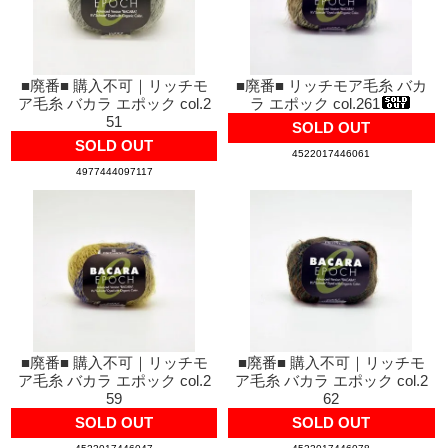
■廃番■ 購入不可｜リッチモ
■廃番■ リッチモア毛糸 バカ
ア毛糸 バカラ エポック col.2
ラ エポック col.261
51
SOLD OUT
SOLD OUT
4522017446061
4977444097117
■廃番■ 購入不可｜リッチモ
■廃番■ 購入不可｜リッチモ
ア毛糸 バカラ エポック col.2
ア毛糸 バカラ エポック col.2
59
62
SOLD OUT
SOLD OUT