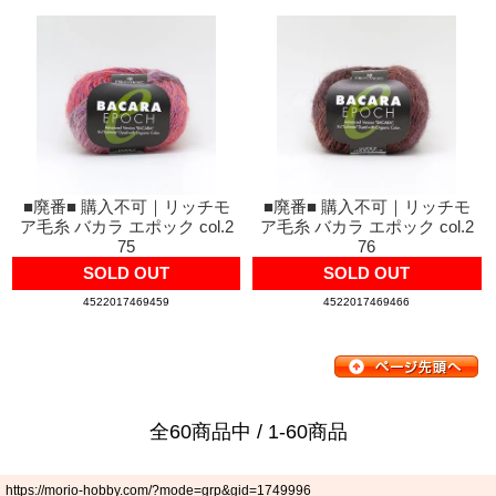
■廃番■ 購入不可｜リッチモ
■廃番■ 購入不可｜リッチモ
ア毛糸 バカラ エポック col.2
ア毛糸 バカラ エポック col.2
75
76
SOLD OUT
SOLD OUT
4522017469459
4522017469466
全60商品中 / 1-60商品
https://morio-hobby.com/?mode=grp&gid=1749996