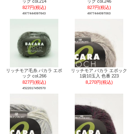
ック col.214
ック col.246
827円(税込)
827円(税込)
4977444097643
4977444097063
リッチモア毛糸 バカラ エポ
リッチモア バカラ エポック
ック col.266
1袋10玉入 色番 223
827円(税込)
8,270円(税込)
4522017450570