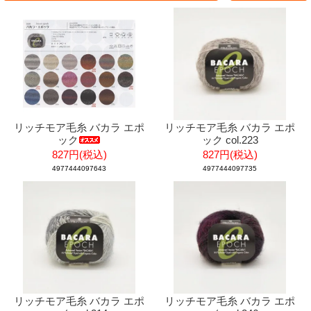
リッチモア毛糸 バカラ エポ
リッチモア毛糸 バカラ エポ
ック
ック col.223
827円(税込)
827円(税込)
4977444097643
4977444097735
リッチモア毛糸 バカラ エポ
リッチモア毛糸 バカラ エポ