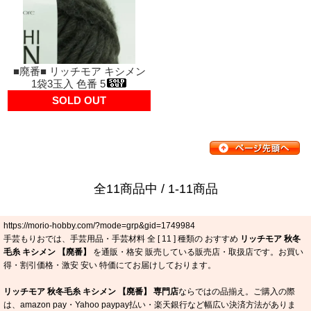
■廃番■ リッチモア キシメン
1袋3玉入 色番 5
SOLD OUT
全11商品中 / 1-11商品
https://morio-hobby.com/?mode=grp&gid=1749984
手芸もりおでは、手芸用品・手芸材料 全 [
11
] 種類の おすすめ
リッチモア 秋冬
毛糸 キシメン 【廃番】
を通販・格安 販売している販売店・取扱店です。お買い
得・割引価格・激安 安い 特価にてお届けしております。
リッチモア 秋冬毛糸 キシメン 【廃番】 専門店
ならではの品揃え。ご購入の際
は、amazon pay・Yahoo paypay払い・楽天銀行など幅広い決済方法がありま