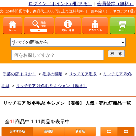
ログイン（ポイントが貯まる）
|
会員登録（無料）
24時間受付中。商品代11000円以上で送料無料（一部を除く）、ネコポス1通25
手芸の店 もりお！
>
毛糸の種類
>
リッチモア毛糸
>
リッチモア 秋冬
毛糸
>
リッチモア 秋冬毛糸 キシメン 【廃番】
リッチモア 秋冬毛糸 キシメン 【廃番】 人気・売れ筋商品一覧
全
11
商品中 1-11商品を表示中
おすすめ順
価格順
新着順