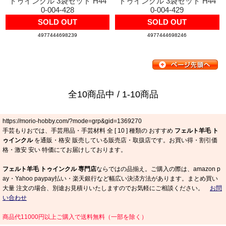
トゥインクル 3袋セット H44
トゥインクル 3袋セット H44
0-004-428
0-004-429
SOLD OUT
SOLD OUT
4977444698239
4977444698246
全10商品中 / 1-10商品
https://morio-hobby.com/?mode=grp&gid=1369270
手芸もりおでは、手芸用品・手芸材料 全 [
10
] 種類の おすすめ
フェルト羊毛 ト
ゥインクル
を通販・格安 販売している販売店・取扱店です。お買い得・割引価
格・激安 安い 特価にてお届けしております。
フェルト羊毛 トゥインクル 専門店
ならではの品揃え。ご購入の際は、amazon p
ay・Yahoo paypay払い・楽天銀行など幅広い決済方法があります。まとめ買い
大量 注文の場合、別途お見積りいたしますのでお気軽にご相談ください。
お問
い合わせ
商品代11000円以上ご購入で送料無料（一部を除く）