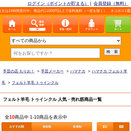
ログイン（ポイントが貯まる）
|
会員登録（無料）
24時間受付中。商品代11000円以上で送料無料（一部を除く）、ネコポス1通25
手芸の店 もりお！
>
手芸メーカー
>
ハマナカ
>
ハマナカ フェルト羊
毛
>
フェルト羊毛 トゥインクル
フェルト羊毛 トゥインクル 人気・売れ筋商品一覧
全
10
商品中 1-10商品を表示中
おすすめ順
価格順
新着順