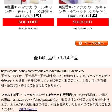
■廃番■ ハマナカ ウールキャ
■廃番■ ハマナカ ウールキャ
ンディ4色セット 北欧雑貨 H
ンディ4色セット 和のかたち
441-120-11
H441-120-12
SOLD OUT
SOLD OUT
4977444931466
4977444931473
全14商品中 / 1-14商品
https://morio-hobby.com/?mode=cate&cbid=500636&csid=25
手芸もりおでは、手芸用品・手芸材料 全 [
14
] 種類の おすすめ
ウールキャンディ
4色セット
を通販・格安 販売している販売店・取扱店です。お買い得・割引価
格・激安 安い 特価にてお届けしております。
フェルト羊毛 ＞ ウールキャンディ 4色セット 専門店
ならではの品揃え。ご購入
の際は、amazon pay・Yahoo paypay払い・楽天銀行など幅広い決済方法があり
ます。まとめ買い 大量 注文の場合、別途お見積りいたしますのでお気軽にご相談
ください。
お問い合わせ