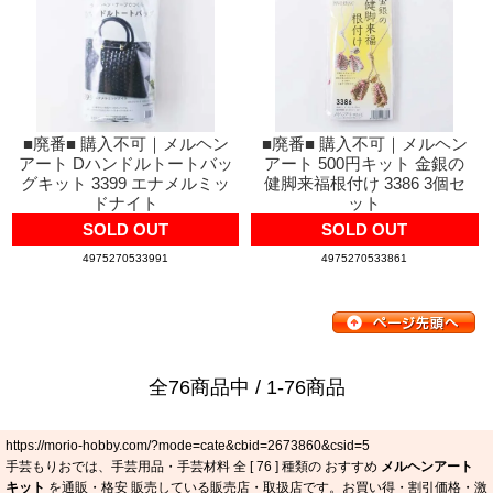
■廃番■ 購入不可｜メルヘン
■廃番■ 購入不可｜メルヘン
アート Dハンドルトートバッ
アート 500円キット 金銀の
グキット 3399 エナメルミッ
健脚来福根付け 3386 3個セ
ドナイト
ット
SOLD OUT
SOLD OUT
4975270533991
4975270533861
全76商品中 / 1-76商品
https://morio-hobby.com/?mode=cate&cbid=2673860&csid=5
手芸もりおでは、手芸用品・手芸材料 全 [
76
] 種類の おすすめ
メルヘンアート
キット
を通販・格安 販売している販売店・取扱店です。お買い得・割引価格・激