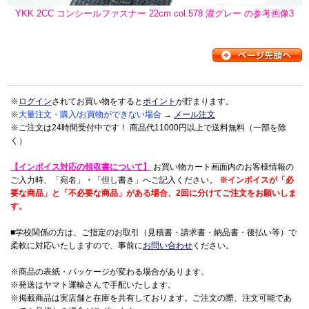
YKK 2CC コンシールファスナー 22cm col.578 濃グレー の参考画像3
※
ログイン
されてお買い物をすると
ポイント
が貯まります。
※
大量注文・購入/お買物ができない場合
→
メール注文
※ご注文は24時間受付中です！ 商品代11000円以上で送料無料（一部を除
く）
【インボイス対応の領収書について】
お買い物カート画面内のお客様情報の
ご入力時、「宛名」・「但し書き」へご記入ください。
※インボイスが「必
要な商品」と「不必要な商品」がある場合、2回に分けてご注文をお願いしま
す。
■学校関係の方は、ご指定のお取引（見積書・請求書・納品書・後払い等）で
柔軟に対応いたしますので、事前に
お問い合わせ
ください。
※商品の表紙・パッケージが変わる場合があります。
※発送はヤマト運輸さんで手配いたします。
※掲載商品は実店舗と在庫を共有しております。ご注文の際、注文可能であ