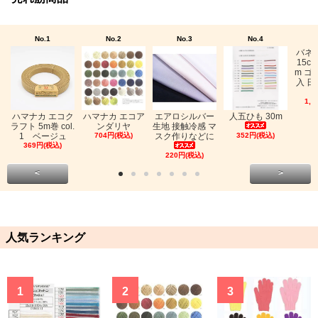
No.1
No.2
No.3
No.4
バネ
15c
m ゴ
入 日
1,0
ハマナカ エコク
ハマナカ エコア
エアロシルバー
人五ひも 30m
ラフト 5m巻 col.
ンダリヤ
生地 接触冷感 マ
1 ベージュ
704円(税込)
スク作りなどに
352円(税込)
369円(税込)
220円(税込)
<
>
人気ランキング
1
2
3