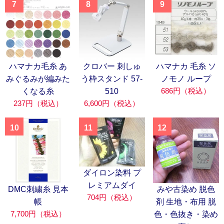
7
8
9
ハマナカ毛糸 あ
クロバー 刺しゅ
ハマナカ 毛糸 ソ
みぐるみが編みた
う枠スタンド 57-
ノモノ ループ
686円（税込）
くなる糸
510
237円（税込）
6,600円（税込）
10
11
12
ダイロン染料 プ
レミアムダイ
DMC刺繍糸 見本
みや古染め 脱色
704円（税込）
帳
剤 生地・布用 脱
7,700円（税込）
色・色抜き・染め