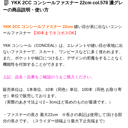
YKK 2CC コンシールファスナー 22cm col.578 濃グレ
ーの商品説明・使い方
YKK 2CC コンシールファスナー 22cm
縫い目が表に出ないコンシ
ールファスナー
【30本までネコポスOK】
YKK コンシール（CONCEAL）は、エレメントや縫い目が表地に出
ないファスナーで、スカート、ワンピースなどに多く使われます。
また、ポケットや袖口につけると、デザインの邪魔をすることなく
機能性を付加することができます。
上記、品名・品番をご確認のうえご購入ください。
販売単位は、1本単位、10本（同色）単位、100本（同色 お取り寄
せ）単位で販売しております。
（実際のあき寸法より2～3cmほど長めのものが最適です。）
・ファスナーの長さ 最大22cm ※長さの表記は使用して頂ける部
分の長さです。（スライダー頭端より最大下止先端まで）