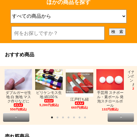
ほかの商品を探す
おすすめ商品
イナ
ンの
ン「
糸
26
ビリケンモス生
ダブルガーゼ生
手芸用 スチボー
地 綿100％
地 白 無地 マス
ル・素ボール 発
江戸打ち紐
ク作りなどに
泡スチロールボ
5,280円(税込)
ール
660円(税込)
550円(税込)
132円(税込)
<
>
売れ筋商品