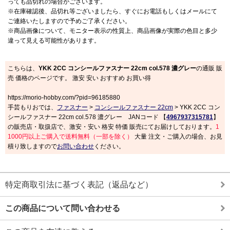
っても品切れの場合がございます。
※在庫確認後、品切れ等ございましたら、すぐにお電話もしくはメールにて
ご連絡いたしますので予めご了承ください。
※商品画像について、モニター表示の性質上、商品画像が実際の色目と多少
違って見える可能性があります。
こちらは、
YKK 2CC コンシールファスナー 22cm col.578 濃グレー
の通販 販
売 価格のページです。 激安 安い おすすめ お買い得
https://morio-hobby.com/?pid=96185880
手芸もりおでは、
ファスナー
>
コンシールファスナー 22cm
> YKK 2CC コン
シールファスナー 22cm col.578 濃グレー JANコード 【
4967937315781
】
の販売店・取扱店で、激安・安い 格安 特価 販売にてお届けしております。
1
1000円以上ご購入で送料無料（一部を除く）
大量 注文・ご購入の場合、お見
積り致しますので
お問い合わせ
ください。
特定商取引法に基づく表記（返品など）
この商品について問い合わせる