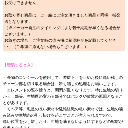
お受けできません。
お取り寄せ商品は、ご一緒にご注文頂きました商品と同梱一括発
送となります。
（※メーカー発注のタイミングにより若干納期が早くなる場合が
ございます。）
お急ぎの場合、ご注文時の備考欄に希望納期を記載してくださ
い。（ご希望に添えない場合もございます。）
【縫製するとき】
・長物のコンシールを使用して、遊環下止を止めた後に縫い残しの
チェーン部を切り取る場合は、断ち端しの処理をお願いします。
・エレメントの際を縫うと、開閉が重くなります。特に生地の切り
かえし部等、生地厚の変わる部分ではパンクや故障の原因となるこ
とがあります。
・モヘア等、毛足の長い素材や繊維組織の粗い素材では、生地の噛
み込みや生地糸の引っ掛けを起こすことが考えられますので、
縫い位置を少し離したり、生地を噛まないようにするなどの配慮が
必要となります。