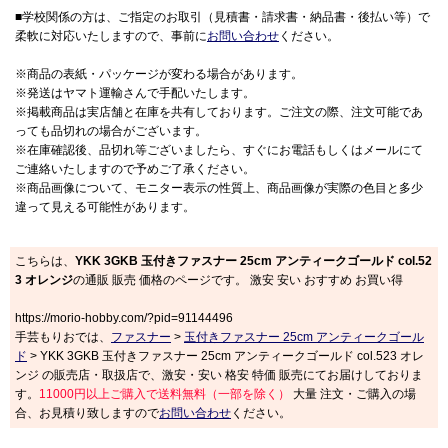
■学校関係の方は、ご指定のお取引（見積書・請求書・納品書・後払い等）で
柔軟に対応いたしますので、事前に
お問い合わせ
ください。
※商品の表紙・パッケージが変わる場合があります。
※発送はヤマト運輸さんで手配いたします。
※掲載商品は実店舗と在庫を共有しております。ご注文の際、注文可能であ
っても品切れの場合がございます。
※在庫確認後、品切れ等ございましたら、すぐにお電話もしくはメールにて
ご連絡いたしますので予めご了承ください。
※商品画像について、モニター表示の性質上、商品画像が実際の色目と多少
違って見える可能性があります。
こちらは、
YKK 3GKB 玉付きファスナー 25cm アンティークゴールド col.52
3 オレンジ
の通販 販売 価格のページです。 激安 安い おすすめ お買い得
https://morio-hobby.com/?pid=91144496
手芸もりおでは、
ファスナー
>
玉付きファスナー 25cm アンティークゴール
ド
> YKK 3GKB 玉付きファスナー 25cm アンティークゴールド col.523 オレ
ンジ の販売店・取扱店で、激安・安い 格安 特価 販売にてお届けしておりま
す。
11000円以上ご購入で送料無料（一部を除く）
大量 注文・ご購入の場
合、お見積り致しますので
お問い合わせ
ください。