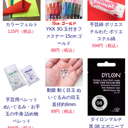
カラーフェルト
手芸綿 ポリエス
YKK 3G 玉付きフ
115円（税込）
テルわた ポリエ
ァスナー 15cm ゴ
ステル綿
ールド
594円（税込）
88円（税込）
動眼 動く目玉 ぬ
いぐるみの目玉
手芸用ペレット
直径約6mm
ぬいぐるみ・お手
99円（税込）
玉の中身 詰め物
ダイロンマルチ
ペレット
黒 08 エボニーブ
594円（税込）