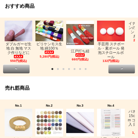
おすすめ商品
イナ
ンの
ン「
糸
26
ビリケンモス生
ダブルガーゼ生
手芸用 スチボー
地 綿100％
地 白 無地 マス
ル・素ボール 発
江戸打ち紐
ク作りなどに
泡スチロールボ
5,280円(税込)
ール
660円(税込)
550円(税込)
132円(税込)
<
>
売れ筋商品
No.1
No.2
No.3
No.4
バネ
15c
m ゴ
入 日
1,0