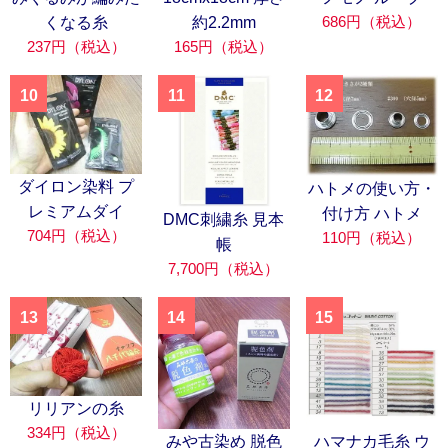
686円（税込）
くなる糸
約2.2mm
237円（税込）
165円（税込）
10
11
12
ダイロン染料 プ
ハトメの使い方・
レミアムダイ
付け方 ハトメ
DMC刺繍糸 見本
704円（税込）
110円（税込）
帳
7,700円（税込）
13
14
15
リリアンの糸
334円（税込）
みや古染め 脱色
ハマナカ毛糸 ウ