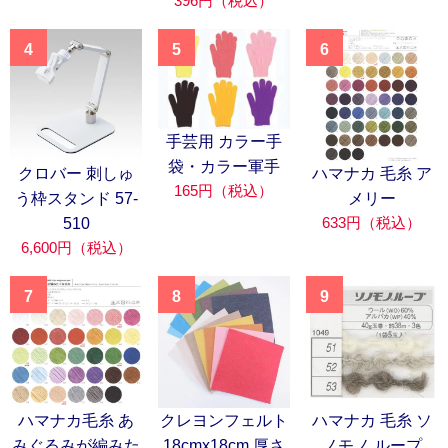
396円（税込）
4
5
6
手芸用 カラー手
袋・カラー軍手
クロバー 刺しゅ
ハマナカ 毛糸 ア
165円（税込）
う枠スタンド 57-
メリー
633円（税込）
510
6,600円（税込）
7
8
9
ハマナカ毛糸 あ
クレヨンフェルト
ハマナカ 毛糸 ソ
みぐるみが編みた
18cmx18cm 厚さ
ノモノ ループ