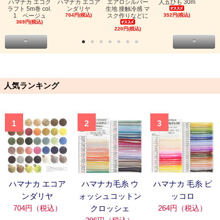
ハマナカ エコク
ハマナカ エコア
エアロシルバー
人五ひも 30m
ラフト 5m巻 col.
ンダリヤ
生地 接触冷感 マ
1 ベージュ
704円(税込)
スク作りなどに
352円(税込)
369円(税込)
220円(税込)
<
>
人気ランキング
1
2
3
ハマナカ エコア
ハマナカ毛糸 ウ
ハマナカ 毛糸 ピ
ンダリヤ
ォッシュコットン
ッコロ
704円（税込）
264円（税込）
クロッシェ