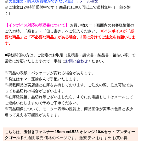
※
大量注文・購入/お買物ができない場合
→
メール注文
※ご注文は24時間受付中です！ 商品代11000円以上で送料無料（一部を除
く）
【インボイス対応の領収書について】
お買い物カート画面内のお客様情報の
ご入力時、「宛名」・「但し書き」へご記入ください。
※インボイスが「必
要な商品」と「不必要な商品」がある場合、2回に分けてご注文をお願いしま
す。
■学校関係の方は、ご指定のお取引（見積書・請求書・納品書・後払い等）で
柔軟に対応いたしますので、事前に
お問い合わせ
ください。
※商品の表紙・パッケージが変わる場合があります。
※発送はヤマト運輸さんで手配いたします。
※掲載商品は実店舗と在庫を共有しております。ご注文の際、注文可能であ
っても品切れの場合がございます。
※在庫確認後、品切れ等ございましたら、すぐにお電話もしくはメールにて
ご連絡いたしますので予めご了承ください。
※商品画像について、モニター表示の性質上、商品画像が実際の色目と多少
違って見える可能性があります。
こちらは、
玉付きファスナー 15cm col.523 オレンジ 10本セット アンティー
クゴールド
の通販 販売 価格のページです。 激安 安い おすすめ お買い得