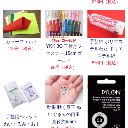
343円（税込）
カラーフェルト
手芸綿 ポリエス
YKK 3G 玉付きフ
115円（税込）
テルわた ポリエ
ァスナー 15cm ゴ
ステル綿
ールド
594円（税込）
88円（税込）
動眼 動く目玉 ぬ
いぐるみの目玉
手芸用ペレット
直径約6mm
ぬいぐるみ・お手