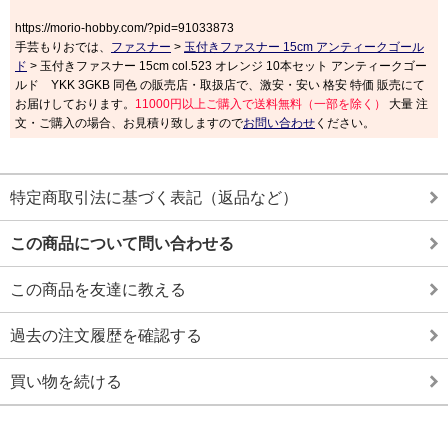
https://morio-hobby.com/?pid=91033873
手芸もりおでは、
ファスナー
>
玉付きファスナー 15cm アンティークゴール
ド
> 玉付きファスナー 15cm col.523 オレンジ 10本セット アンティークゴー
ルド YKK 3GKB 同色 の販売店・取扱店で、激安・安い 格安 特価 販売にて
お届けしております。
11000円以上ご購入で送料無料（一部を除く）
大量 注
文・ご購入の場合、お見積り致しますので
お問い合わせ
ください。
特定商取引法に基づく表記（返品など）
この商品について問い合わせる
この商品を友達に教える
過去の注文履歴を確認する
買い物を続ける