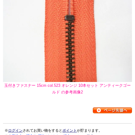
玉付きファスナー 15cm col.523 オレンジ 10本セット アンティークゴー
ルド の参考画像2
※
ログイン
されてお買い物をすると
ポイント
が貯まります。