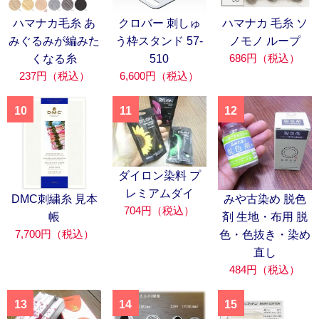
ハマナカ毛糸 あ
クロバー 刺しゅ
ハマナカ 毛糸 ソ
みぐるみが編みた
う枠スタンド 57-
ノモノ ループ
686円（税込）
くなる糸
510
237円（税込）
6,600円（税込）
10
11
12
ダイロン染料 プ
レミアムダイ
DMC刺繍糸 見本
みや古染め 脱色
704円（税込）
帳
剤 生地・布用 脱
7,700円（税込）
色・色抜き・染め
直し
484円（税込）
13
14
15