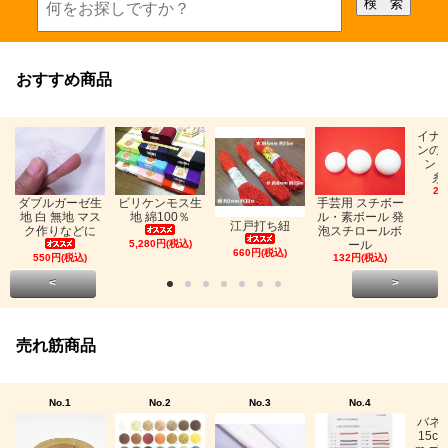
おすすめ商品
イナ
ンの
ン「
糸
26
ビリケンモス生
ダブルガーゼ生
手芸用 スチボー
地 綿100％
地 白 無地 マス
ル・素ボール 発
江戸打ち紐
ク作りなどに
泡スチロールボ
5,280円(税込)
ール
660円(税込)
550円(税込)
132円(税込)
<
>
売れ筋商品
No.1
No.2
No.3
No.4
バネ
15c