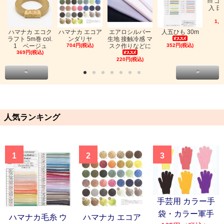
m ゴ
入 日
1,0
ハマナカ エコク
ハマナカ エコア
エアロシルバー
人五ひも 30m
ラフト 5m巻 col.
ンダリヤ
生地 接触冷感 マ
1 ベージュ
704円(税込)
スク作りなどに
352円(税込)
369円(税込)
220円(税込)
<
>
人気ランキング
1
2
3
手芸用 カラー手
袋・カラー軍手
ハマナカ毛糸 ウ
ハマナカ エコア