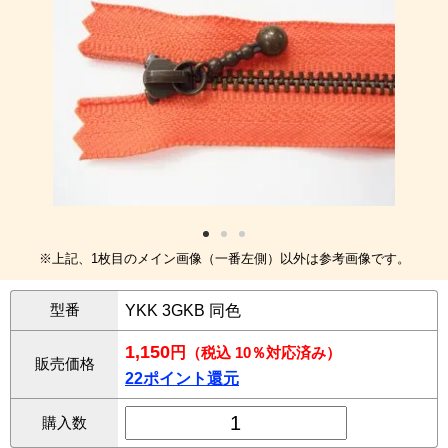
※上記、1枚目のメイン画像（一番左側）以外は参考画像です。
型番
YKK 3GKB 同色
1,150
円
（税込 10％対応済み）
販売価格
22ポイント還元
購入数