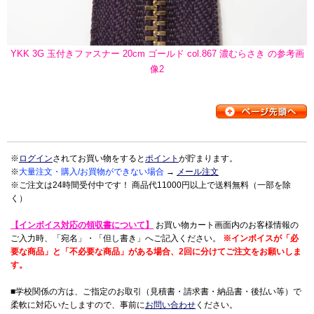
YKK 3G 玉付きファスナー 20cm ゴールド col.867 濃むらさき の参考画
像2
※
ログイン
されてお買い物をすると
ポイント
が貯まります。
※
大量注文・購入/お買物ができない場合
→
メール注文
※ご注文は24時間受付中です！ 商品代11000円以上で送料無料（一部を除
く）
【インボイス対応の領収書について】
お買い物カート画面内のお客様情報の
ご入力時、「宛名」・「但し書き」へご記入ください。
※インボイスが「必
要な商品」と「不必要な商品」がある場合、2回に分けてご注文をお願いしま
す。
■学校関係の方は、ご指定のお取引（見積書・請求書・納品書・後払い等）で
柔軟に対応いたしますので、事前に
お問い合わせ
ください。