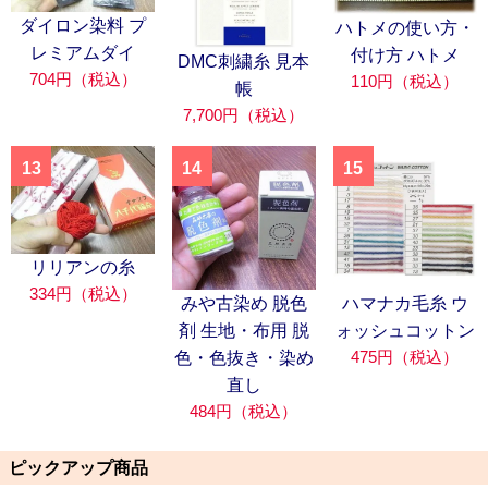
ダイロン染料 プ
ハトメの使い方・
レミアムダイ
付け方 ハトメ
DMC刺繍糸 見本
704円（税込）
110円（税込）
帳
7,700円（税込）
13
14
15
リリアンの糸
334円（税込）
みや古染め 脱色
ハマナカ毛糸 ウ
剤 生地・布用 脱
ォッシュコットン
475円（税込）
色・色抜き・染め
直し
484円（税込）
ピックアップ商品