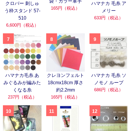
袋・カラー軍手
クロバー 刺しゅ
ハマナカ 毛糸 ア
165円（税込）
う枠スタンド 57-
メリー
633円（税込）
510
6,600円（税込）
7
8
9
ハマナカ毛糸 あ
クレヨンフェルト
ハマナカ 毛糸 ソ
みぐるみが編みた
18cmx18cm 厚さ
ノモノ ループ
686円（税込）
くなる糸
約2.2mm
237円（税込）
165円（税込）
10
11
12