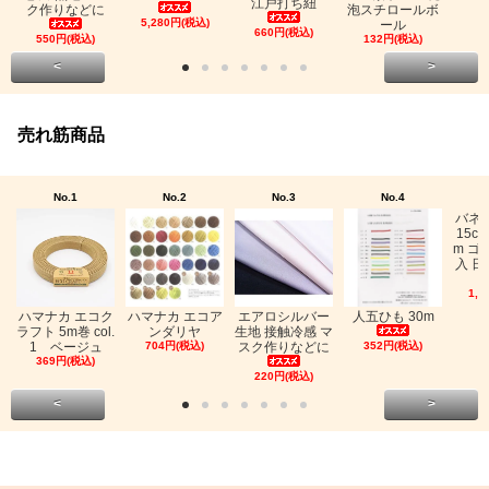
江戸打ち紐
ク作りなどに
泡スチロールボ
5,280円(税込)
ール
660円(税込)
550円(税込)
132円(税込)
<
>
売れ筋商品
No.1
No.2
No.3
No.4
バネ
15c
m ゴ
入 日
1,0
ハマナカ エコク
ハマナカ エコア
エアロシルバー
人五ひも 30m
ラフト 5m巻 col.
ンダリヤ
生地 接触冷感 マ
1 ベージュ
704円(税込)
スク作りなどに
352円(税込)
369円(税込)
220円(税込)
<
>