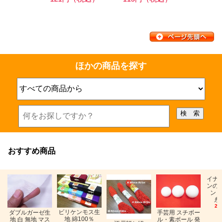
ほかの商品を探す
おすすめ商品
イナ
ンの
ン「
糸
26
ビリケンモス生
ダブルガーゼ生
手芸用 スチボー
地 綿100％
地 白 無地 マス
ル・素ボール 発