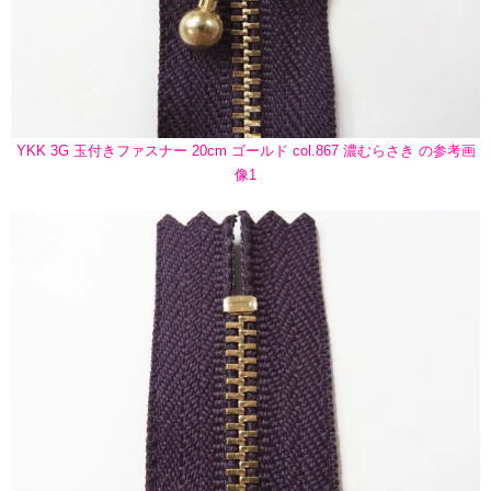
YKK 3G 玉付きファスナー 20cm ゴールド col.867 濃むらさき の参考画
像1