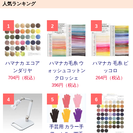
人気ランキング
1
2
3
ハマナカ エコア
ハマナカ毛糸 ウ
ハマナカ 毛糸 ピ
ンダリヤ
ォッシュコットン
ッコロ
704円（税込）
264円（税込）
クロッシェ
396円（税込）
4
5
6
手芸用 カラー手