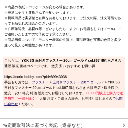
※商品の表紙・パッケージが変わる場合があります。
※発送はヤマト運輸さんで手配いたします。
※掲載商品は実店舗と在庫を共有しております。ご注文の際、注文可能であ
っても品切れの場合がございます。
※在庫確認後、品切れ等ございましたら、すぐにお電話もしくはメールにて
ご連絡いたしますので予めご了承ください。
※商品画像について、モニター表示の性質上、商品画像が実際の色目と多少
違って見える可能性があります。
こちらは、
YKK 3G 玉付きファスナー 20cm ゴールド col.867 濃むらさき
の
通販 販売 価格のページです。 激安 安い おすすめ お買い得
https://morio-hobby.com/?pid=89943036
手芸もりおでは、
ファスナー
>
玉付きファスナー 20cm ゴールド
> YKK 3G
玉付きファスナー 20cm ゴールド col.867 濃むらさき の販売店・取扱店で、
激安・安い 格安 特価 販売にてお届けしております。
11000円以上ご購入で送
料無料（一部を除く）
大量 注文・ご購入の場合、お見積り致しますので
お問
い合わせ
ください。
特定商取引法に基づく表記（返品など）