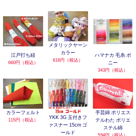
メタリックヤーン
カラー
江戸打ち紐
ハマナカ 毛糸 ボ
616円（税込）
660円（税込）
ニー
343円（税込）
カラーフェルト
手芸綿 ポリエス
YKK 3G 玉付きフ
115円（税込）
テルわた ポリエ
ァスナー 15cm ゴ
ステル綿
ールド
594円（税込）