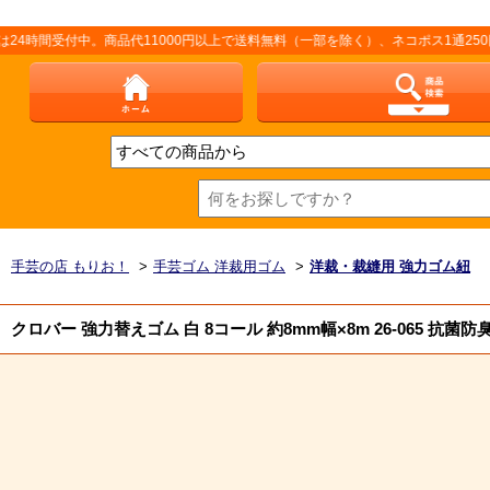
付中。商品代11000円以上で送料無料（一部を除く）、ネコポス1通250円（厚
手芸の店 もりお！
>
手芸ゴム 洋裁用ゴム
>
洋裁・裁縫用 強力ゴム紐
クロバー 強力替えゴム 白 8コール 約8mm幅×8m 26-065 抗菌防