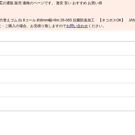
工
の通販 販売 価格のページです。 激安 安い おすすめ お買い得
力替えゴム 白 8コール 約8mm幅×8m 26-065 抗菌防臭加工 【ネコポスOK】 JA
文・ご購入の場合、お見積り致しますので
お問い合わせ
ください。