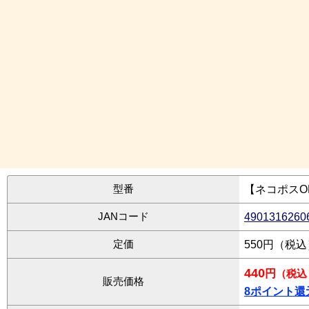
型番
【ネコポスO
JANコード
4901316260
定価
550円（税
440
円
（税込
販売価格
8ポイント還