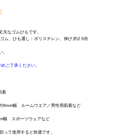
工
丈夫なゴムひもです。
ム、ひも通し：ポリスチレン、伸び:約2.5倍
い。
予めご了承ください。
肌着
約9mm幅 ルームウエア／男性用肌着など
mm幅 スポーツウェアなど
に切って使用すると快適です。