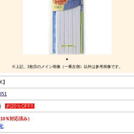
※上記、1枚目のメイン画像（一番左側）以外は参考画像です。
K】
651
込）
約20％OFF!!
 10％対応済み）
元