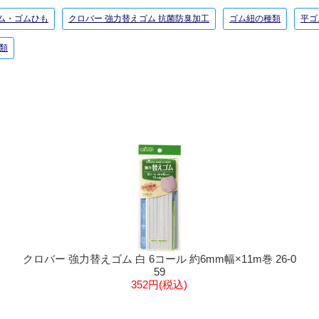
ゴム・ゴムひも
クロバー 強力替えゴム 抗菌防臭加工
ゴム紐の種類
平ゴ
類
クロバー 強力替えゴム 白 6コール 約6mm幅×11m巻 26-0
59
352円(税込)