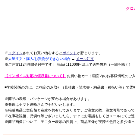
クロバ
※
ログイン
されてお買い物をすると
ポイント
が貯まります。
※
大量注文・購入/お買物ができない場合
→
メール注文
※ご注文は24時間受付中です！ 商品代11000円以上で送料無料（一部を除く）
【インボイス対応の領収書について】
お買い物カート画面内のお客様情報のご
■学校関係の方は、ご指定のお取引（見積書・請求書・納品書・後払い等）で柔
※商品の表紙・パッケージが変わる場合があります。
※発送はヤマト運輸さんで手配いたします。
※掲載商品は実店舗と在庫を共有しております。ご注文の際、注文可能であって
※在庫確認後、品切れ等ございましたら、すぐにお電話もしくはメールにてご連
※商品画像について、モニター表示の性質上、商品画像が実際の色目と多少違っ