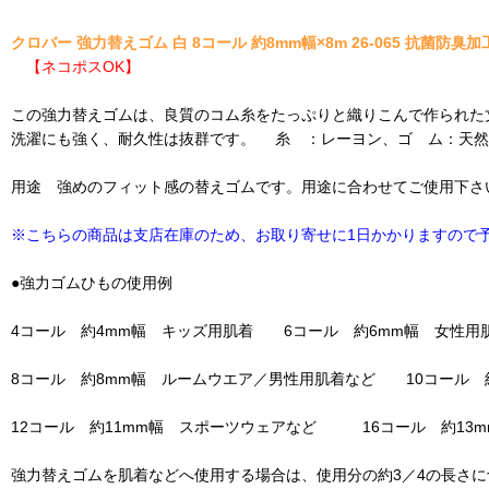
クロバー 強力替えゴム 白 8コール 約8mm幅×8m 26-065 抗菌防臭加
【ネコポスOK】
この強力替えゴムは、良質のコム糸をたっぷりと織りこんで作られた
洗濯にも強く、耐久性は抜群です。 糸 ：レーヨン、ゴ ム：天然ゴ
用途 強めのフィット感の替えゴムです。用途に合わせてご使用下さ
※こちらの商品は支店在庫のため、お取り寄せに1日かかりますので
●強力ゴムひもの使用例
4コール 約4mm幅 キッズ用肌着 6コール 約6mm幅 女性用
8コール 約8mm幅 ルームウエア／男性用肌着など 10コール 
12コール 約11mm幅 スポーツウェアなど 16コール 約13
強力替えゴムを肌着などへ使用する場合は、使用分の約3／4の長さ