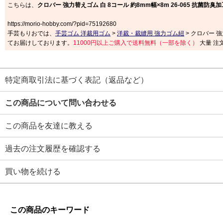
こちらは、
クロバー 強力替えゴム 白 8コール 約8mm幅×8m 26-065 抗菌防臭加
https://morio-hobby.com/?pid=75192680
手芸もりおでは、
手芸ゴム 洋裁用ゴム
>
洋裁・裁縫用 強力ゴム紐
> クロバー 強
てお届けしております。
11000円以上ご購入で送料無料（一部を除く）
大量 注
特定商取引法に基づく表記（返品など）
この商品について問い合わせる
この商品を友達に教える
過去の注文履歴を確認する
買い物を続ける
この商品のキーワード