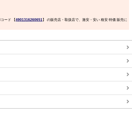
Nコード 【
4901316260651
】 の販売店・取扱店で、激安・安い 格安 特価 販売に