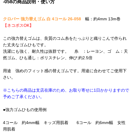
-058の商品説明・使い方
クロバー 強力替えゴム 白 4コール 26-058
幅：約4mm 13m巻
【ネコポスOK】
この強力替えゴムは、良質のコム糸をたっぷりと織りこんで作られ
た丈夫なゴムひもです。
洗濯にも強く、耐久性は抜群です。 糸 ：レーヨン、ゴ ム：天
然ゴム、ひも通し：ポリスチレン、伸び:約2.5倍
用途 強めのフィット感の替えゴムです。用途に合わせてご使用下
さい。
※こちらの商品は支店在庫のため、お取り寄せに1日かかりますので
予めご了承ください。
●強力ゴムひもの使用例
4コール 約4mm幅 キッズ用肌着 6コール 約6mm幅 女性
用肌着