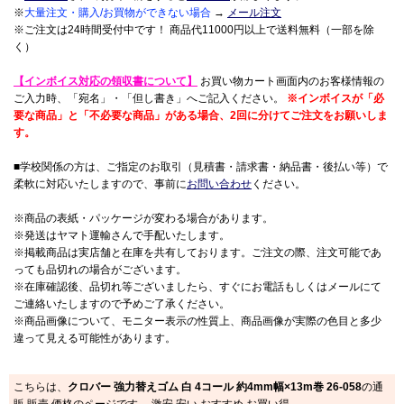
※
大量注文・購入/お買物ができない場合
→
メール注文
※ご注文は24時間受付中です！ 商品代11000円以上で送料無料（一部を除
く）
【インボイス対応の領収書について】
お買い物カート画面内のお客様情報の
ご入力時、「宛名」・「但し書き」へご記入ください。
※インボイスが「必
要な商品」と「不必要な商品」がある場合、2回に分けてご注文をお願いしま
す。
■学校関係の方は、ご指定のお取引（見積書・請求書・納品書・後払い等）で
柔軟に対応いたしますので、事前に
お問い合わせ
ください。
※商品の表紙・パッケージが変わる場合があります。
※発送はヤマト運輸さんで手配いたします。
※掲載商品は実店舗と在庫を共有しております。ご注文の際、注文可能であ
っても品切れの場合がございます。
※在庫確認後、品切れ等ございましたら、すぐにお電話もしくはメールにて
ご連絡いたしますので予めご了承ください。
※商品画像について、モニター表示の性質上、商品画像が実際の色目と多少
違って見える可能性があります。
こちらは、
クロバー 強力替えゴム 白 4コール 約4mm幅×13m巻 26-058
の通