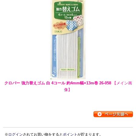
クロバー 強力替えゴム 白 4コール 約4mm幅×13m巻 26-058
【メイン画
像】
※
ログイン
されてお買い物をすると
ポイント
が貯まります。