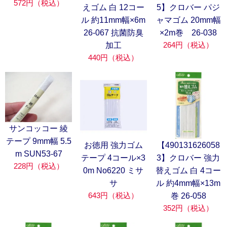
572円（税込）
えゴム 白 12コー
5】クロバー パジ
ル 約11mm幅×6m
ャマゴム 20mm幅
26-067 抗菌防臭
×2m巻 26-038
264円（税込）
加工
440円（税込）
サンコッコー 綾
テープ 9mm幅 5.5
お徳用 強力ゴム
【490131626058
m SUN53-67
テープ 4コール×3
3】クロバー 強力
228円（税込）
0m No6220 ミサ
替えゴム 白 4コー
サ
ル 約4mm幅×13m
643円（税込）
巻 26-058
352円（税込）