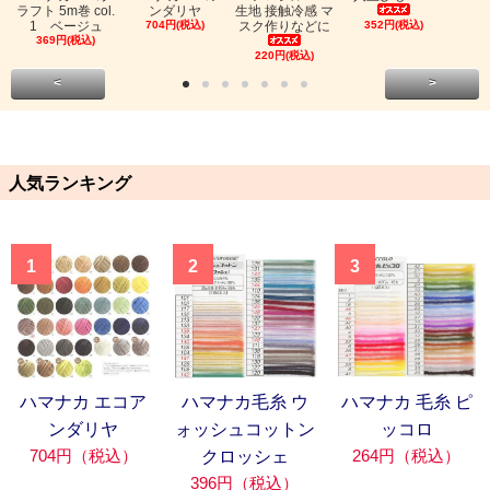
ラフト 5m巻 col.
ンダリヤ
生地 接触冷感 マ
1 ベージュ
704円(税込)
スク作りなどに
352円(税込)
369円(税込)
220円(税込)
<
>
人気ランキング
1
2
3
ハマナカ エコア
ハマナカ毛糸 ウ
ハマナカ 毛糸 ピ
ンダリヤ
ォッシュコットン
ッコロ
704円（税込）
264円（税込）
クロッシェ
396円（税込）