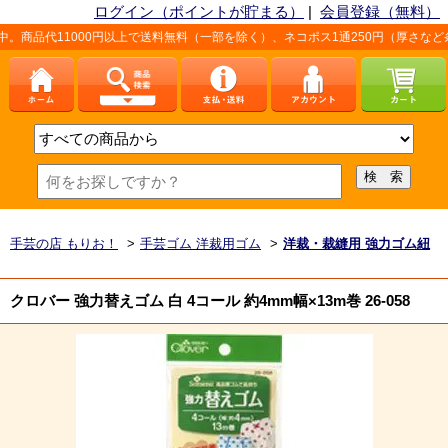
ログイン（ポイントが貯まる）
|
会員登録（無料）
1000円以上で送料無料（一部を除く）、ネコポス1通250円（厚さなど条件あり）
手芸の店 もりお！
>
手芸ゴム 洋裁用ゴム
>
洋裁・裁縫用 強力ゴム紐
クロバー 強力替えゴム 白 4コール 約4mm幅×13m巻 26-058