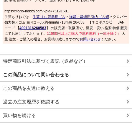
販 販売 価格のページです。 激安 安い おすすめ お買い得
https://morio-hobby.com/?pid=75191601
手芸もりおでは、
手芸ゴム 洋裁用ゴム
>
洋裁・裁縫用 強力ゴム紐
> クロバー
強力替えゴム 白 4コール 約4mm幅×13m巻 26-058 【ネコポスOK】 JAN
コード 【
4901316260583
】 の販売店・取扱店で、激安・安い 格安 特価 販売
にてお届けしております。
11000円以上ご購入で送料無料（一部を除く）
大
量 注文・ご購入の場合、お見積り致しますので
お問い合わせ
ください。
特定商取引法に基づく表記（返品など）
この商品について問い合わせる
この商品を友達に教える
過去の注文履歴を確認する
買い物を続ける