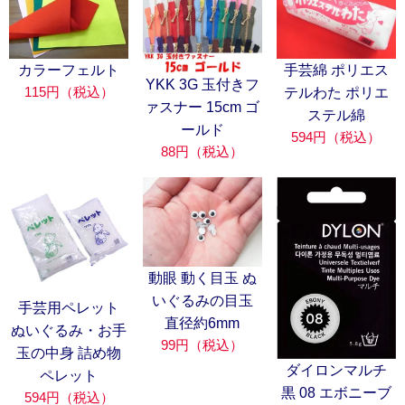
カラーフェルト
手芸綿 ポリエス
YKK 3G 玉付きフ
115円（税込）
テルわた ポリエ
ァスナー 15cm ゴ
ステル綿
ールド
594円（税込）
88円（税込）
動眼 動く目玉 ぬ
いぐるみの目玉
手芸用ペレット
直径約6mm
ぬいぐるみ・お手
99円（税込）
玉の中身 詰め物
ダイロンマルチ
ペレット
黒 08 エボニーブ
594円（税込）