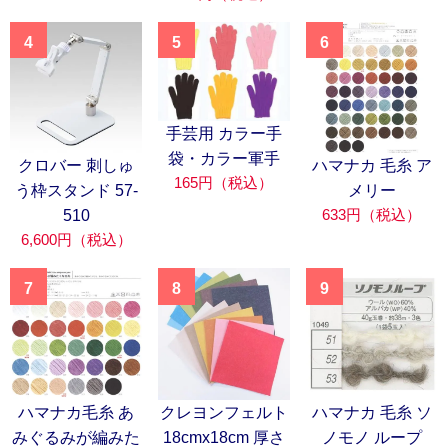
4
5
6
手芸用 カラー手
袋・カラー軍手
クロバー 刺しゅ
ハマナカ 毛糸 ア
165円（税込）
う枠スタンド 57-
メリー
633円（税込）
510
6,600円（税込）
7
8
9
ハマナカ毛糸 あ
クレヨンフェルト
ハマナカ 毛糸 ソ
みぐるみが編みた
18cmx18cm 厚さ
ノモノ ループ