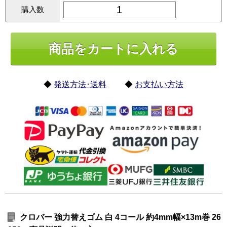
購入数
◆
発送方法･送料
◆
お支払い方法
クロバー 強力替えゴム 白 4コール 約4mm幅×13m巻 26