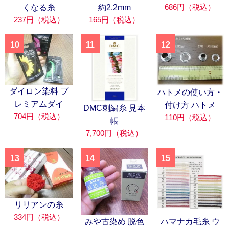
686円（税込）
くなる糸
約2.2mm
237円（税込）
165円（税込）
10
11
12
ダイロン染料 プ
ハトメの使い方・
レミアムダイ
付け方 ハトメ
DMC刺繍糸 見本
704円（税込）
110円（税込）
帳
7,700円（税込）
13
14
15
リリアンの糸
334円（税込）
みや古染め 脱色
ハマナカ毛糸 ウ