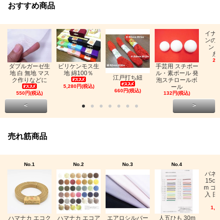
おすすめ商品
イナ
ンの
ン「
糸
26
ビリケンモス生
ダブルガーゼ生
手芸用 スチボー
地 綿100％
地 白 無地 マス
ル・素ボール 発
江戸打ち紐
ク作りなどに
泡スチロールボ
5,280円(税込)
ール
660円(税込)
550円(税込)
132円(税込)
<
>
売れ筋商品
No.1
No.2
No.3
No.4
バネ
15c
m ゴ
入 日
1,0
ハマナカ エコク
ハマナカ エコア
エアロシルバー
人五ひも 30m