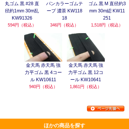
丸ゴム 黒 #28 直
パンカラーゴムテ
ゴム 黒 M 直径約3
径約1mm 30m乱
ープ 濃茶 KW118
mm 30m綛 KW11
KW91326
18
251
594円（税込）
346円（税込）
1,518円（税込）
金天馬 赤天馬 強
金天馬 赤天馬 強
力平ゴム 黒 4コー
力平ゴム 黒 12コ
ル KW10611
ール KW10641
940円（税込）
1,861円（税込）
ほかの商品を探す