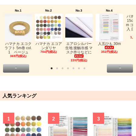
No.1
No.2
No.3
No.4
バネ
15c
m ゴ
入 日
1,0
ハマナカ エコク
ハマナカ エコア
エアロシルバー
人五ひも 30m
ラフト 5m巻 col.
ンダリヤ
生地 接触冷感 マ
1 ベージュ
704円(税込)
スク作りなどに
352円(税込)
369円(税込)
220円(税込)
<
>
人気ランキング
1
2
3