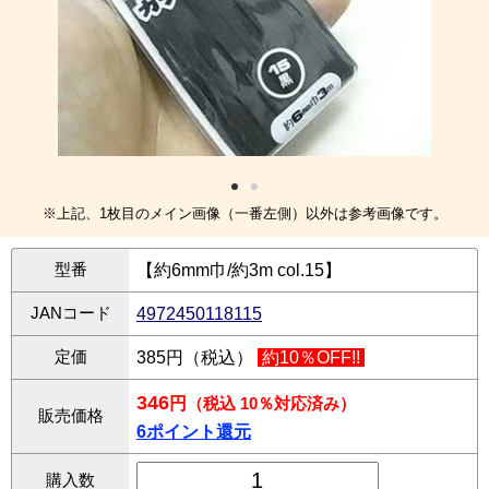
※上記、1枚目のメイン画像（一番左側）以外は参考画像です。
型番
【約6mm巾/約3m col.15】
JANコード
4972450118115
定価
385円（税込）
約10％OFF!!
346
円
（税込 10％対応済み）
販売価格
6ポイント還元
購入数