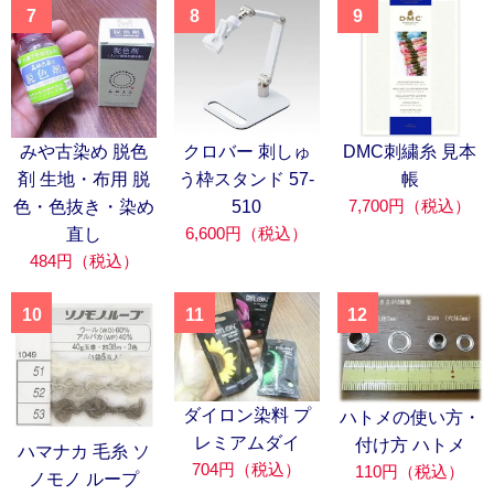
7
8
9
みや古染め 脱色
クロバー 刺しゅ
DMC刺繍糸 見本
剤 生地・布用 脱
う枠スタンド 57-
帳
7,700円（税込）
色・色抜き・染め
510
6,600円（税込）
直し
484円（税込）
10
11
12
ダイロン染料 プ
ハトメの使い方・
レミアムダイ
付け方 ハトメ
ハマナカ 毛糸 ソ
704円（税込）
110円（税込）
ノモノ ループ