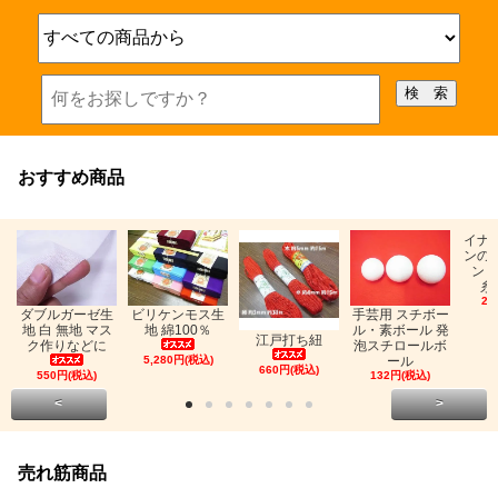
おすすめ商品
イナ
ンの
ン「
糸
26
ビリケンモス生
ダブルガーゼ生
手芸用 スチボー
地 綿100％
地 白 無地 マス
ル・素ボール 発
江戸打ち紐
ク作りなどに
泡スチロールボ
5,280円(税込)
ール
660円(税込)
550円(税込)
132円(税込)
<
>
売れ筋商品