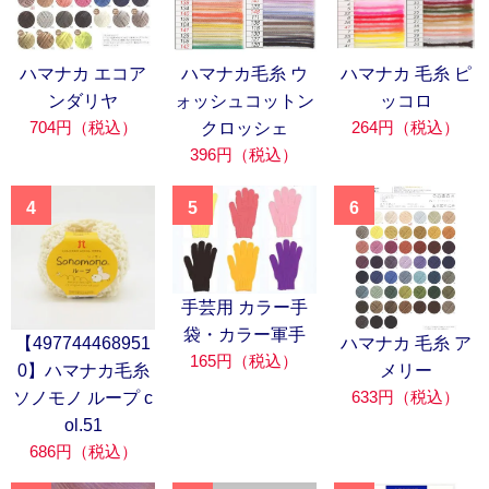
ハマナカ エコア
ハマナカ毛糸 ウ
ハマナカ 毛糸 ピ
ンダリヤ
ォッシュコットン
ッコロ
704円（税込）
264円（税込）
クロッシェ
396円（税込）
4
5
6
手芸用 カラー手
袋・カラー軍手
【497744468951
ハマナカ 毛糸 ア
165円（税込）
0】ハマナカ毛糸
メリー
633円（税込）
ソノモノ ループ c
ol.51
686円（税込）