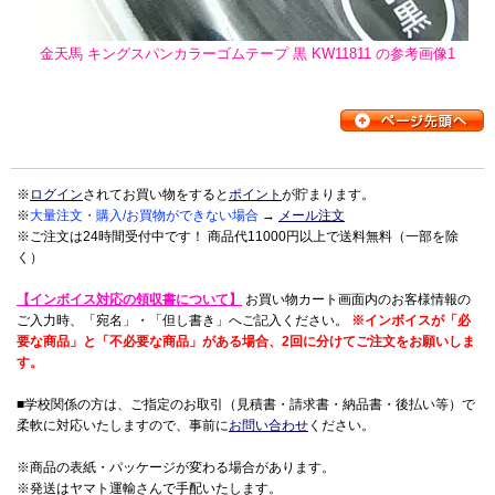
金天馬 キングスパンカラーゴムテープ 黒 KW11811 の参考画像1
※
ログイン
されてお買い物をすると
ポイント
が貯まります。
※
大量注文・購入/お買物ができない場合
→
メール注文
※ご注文は24時間受付中です！ 商品代11000円以上で送料無料（一部を除
く）
【インボイス対応の領収書について】
お買い物カート画面内のお客様情報の
ご入力時、「宛名」・「但し書き」へご記入ください。
※インボイスが「必
要な商品」と「不必要な商品」がある場合、2回に分けてご注文をお願いしま
す。
■学校関係の方は、ご指定のお取引（見積書・請求書・納品書・後払い等）で
柔軟に対応いたしますので、事前に
お問い合わせ
ください。
※商品の表紙・パッケージが変わる場合があります。
※発送はヤマト運輸さんで手配いたします。