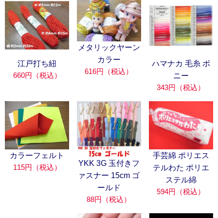
メタリックヤーン
カラー
江戸打ち紐
ハマナカ 毛糸 ボ
616円（税込）
660円（税込）
ニー
343円（税込）
カラーフェルト
手芸綿 ポリエス
YKK 3G 玉付きフ
115円（税込）
テルわた ポリエ
ァスナー 15cm ゴ
ステル綿
ールド
594円（税込）
88円（税込）