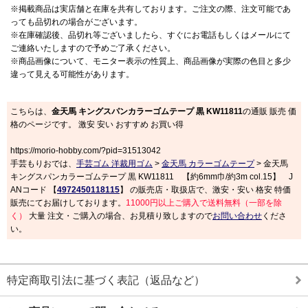
※掲載商品は実店舗と在庫を共有しております。ご注文の際、注文可能であ
っても品切れの場合がございます。
※在庫確認後、品切れ等ございましたら、すぐにお電話もしくはメールにて
ご連絡いたしますので予めご了承ください。
※商品画像について、モニター表示の性質上、商品画像が実際の色目と多少
違って見える可能性があります。
こちらは、
金天馬 キングスパンカラーゴムテープ 黒 KW11811
の通販 販売 価
格のページです。 激安 安い おすすめ お買い得
https://morio-hobby.com/?pid=31513042
手芸もりおでは、
手芸ゴム 洋裁用ゴム
>
金天馬 カラーゴムテープ
> 金天馬
キングスパンカラーゴムテープ 黒 KW11811 【約6mm巾/約3m col.15】 J
ANコード 【
4972450118115
】 の販売店・取扱店で、激安・安い 格安 特価
販売にてお届けしております。
11000円以上ご購入で送料無料（一部を除
く）
大量 注文・ご購入の場合、お見積り致しますので
お問い合わせ
くださ
い。
特定商取引法に基づく表記（返品など）