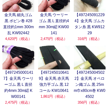
金天馬 細丸ゴム
金天馬 ウーリー
【497245091229
黒 ボビン巻 #28
ゴム 黒 L 直径約4
4】金天馬 ゴムカ
直径約1mm 300m
mm 30m綛 KW00
タン糸 黒 KW912
乱 KW92442
141
29
4,620円（税込）
2,475円（税込）
316円（税込）
【497245000141
【497245010641
【497245004502
7】金天馬 ウーリ
9】金天馬 赤天馬
2】金天馬 オペロ
ーゴム 黒 L 直径
強力平ゴム 黒 12
ン織ゴム 黒 25m
約4mm 30m綛 K
コール KW10641
m巾x80cm巻 KW0
1,861円（税込）
W00141
4502
2,475円（税込）
356円（税込）