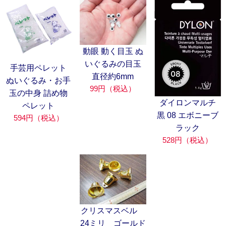
動眼 動く目玉 ぬ
いぐるみの目玉
手芸用ペレット
直径約6mm
ぬいぐるみ・お手
99円（税込）
玉の中身 詰め物
ダイロンマルチ
ペレット
黒 08 エボニーブ
594円（税込）
ラック
528円（税込）
クリスマスベル
24ミリ ゴールド