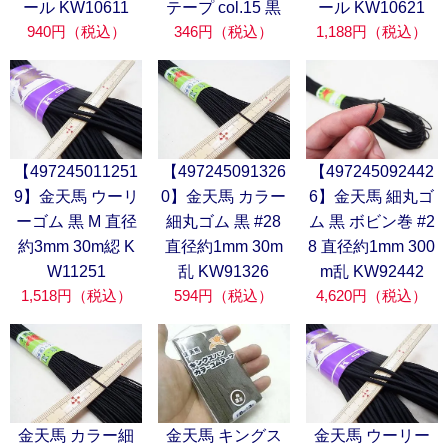
ール KW10611
テープ col.15 黒
ール KW10621
940円（税込）
346円（税込）
1,188円（税込）
【497245011251
【497245091326
【497245092442
9】金天馬 ウーリ
0】金天馬 カラー
6】金天馬 細丸ゴ
ーゴム 黒 M 直径
細丸ゴム 黒 #28
ム 黒 ボビン巻 #2
約3mm 30m綛 K
直径約1mm 30m
8 直径約1mm 300
W11251
乱 KW91326
m乱 KW92442
1,518円（税込）
594円（税込）
4,620円（税込）
金天馬 カラー細
金天馬 キングス
金天馬 ウーリー