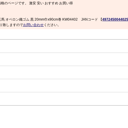
価格のページです。 激安 安い おすすめ お買い得
天馬 オペロン織ゴム 黒 20mm巾x90cm巻 KW04402 JANコード 【
497245004402
り致しますので
お問い合わせ
ください。