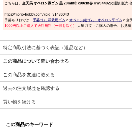
こちらは、
金天馬 オペロン織ゴム 黒 20mm巾x90cm巻 KW04402
の通販 販売 
https://morio-hobby.com/?pid=31486043
手芸もりおでは、
手芸ゴム 洋裁用ゴム
>
オペロン織ゴム・オペロン平ゴム
> 金
1000円以上ご購入で送料無料（一部を除く）
大量 注文・ご購入の場合、お見積
特定商取引法に基づく表記（返品など）
この商品について問い合わせる
この商品を友達に教える
過去の注文履歴を確認する
買い物を続ける
この商品のキーワード