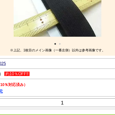
※上記、1枚目のメイン画像（一番左側）以外は参考画像です。
025
込）
約10％OFF!!
 10％対応済み）
元