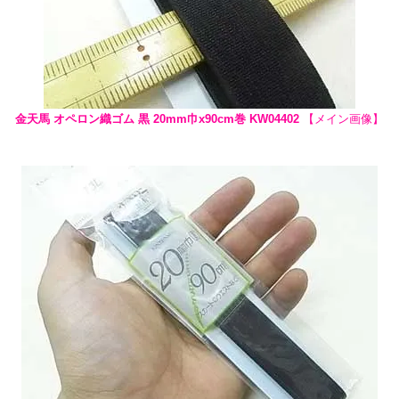
金天馬 オペロン織ゴム 黒 20mm巾x90cm巻 KW04402
【メイン画像】