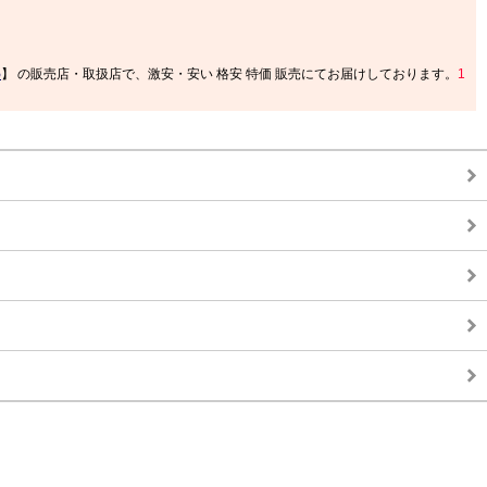
5
】 の販売店・取扱店で、激安・安い 格安 特価 販売にてお届けしております。
1