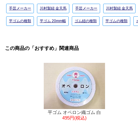
手芸メーカー
川村製紐 金天馬
手芸メーカー
川村製紐 金天馬
平ゴムの種類
平ゴム 20mm幅
ゴム紐の種類
平ゴムの種類
この商品の「おすすめ」関連商品
平ゴム オペロン織ゴム 白
495円(税込)