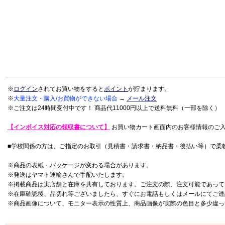
※
ログイン
されてお買い物をすると
ポイント
が貯まります。
※
大量注文・購入/お買物ができない場合
→
メール注文
※ご注文は24時間受付中です！ 商品代11000円以上で送料無料（一部を除く）
【インボイス対応の領収書について】
お買い物カート画面内のお客様情報のご
■学校関係の方は、ご指定のお取引（見積書・請求書・納品書・後払い等）で柔
※商品の表紙・パッケージが変わる場合があります。
※発送はヤマト運輸さんで手配いたします。
※掲載商品は実店舗と在庫を共有しております。ご注文の際、注文可能であって
※在庫確認後、品切れ等ございましたら、すぐにお電話もしくはメールにてご連
※商品画像について、モニター表示の性質上、商品画像が実際の色目と多少違っ