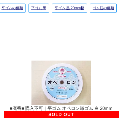
平ゴムの種類
平ゴム 黒
平ゴム 黒 20mm幅
ゴム紐の種類
■廃番■ 購入不可｜平ゴム オペロン織ゴム 白 20mm
SOLD OUT