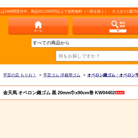
付中。商品代11000円以上で送料無料（一部を除く）、ネコポス1通250円（厚さ
手芸の店 もりお！
>
手芸ゴム 洋裁用ゴム
>
オペロン織ゴム・オペロン
金天馬 オペロン織ゴム 黒 20mm巾x90cm巻 KW04402