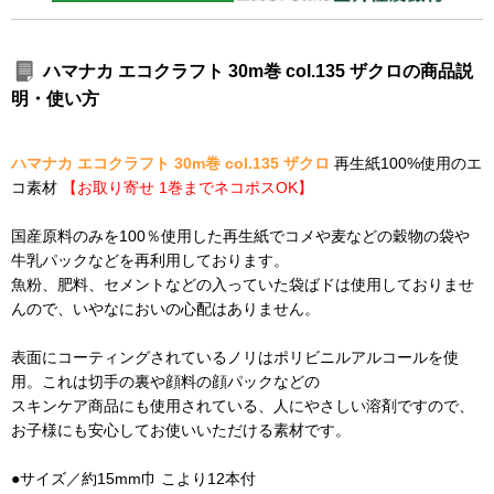
ハマナカ エコクラフト 30m巻 col.135 ザクロの商品説
明・使い方
ハマナカ エコクラフト 30m巻 col.135 ザクロ
再生紙100%使用のエ
コ素材
【お取り寄せ 1巻までネコポスOK】
国産原料のみを100％使用した再生紙でコメや麦などの穀物の袋や
牛乳パックなどを再利用しております。
魚粉、肥料、セメントなどの入っていた袋ばドは使用しておりませ
んので、いやなにおいの心配はありません。
表面にコーティングされているノリはポリビニルアルコールを使
用。これは切手の裏や顔料の顔パックなどの
スキンケア商品にも使用されている、人にやさしい溶剤ですので、
お子様にも安心してお使いいただける素材です。
●サイズ／約15mm巾 こより12本付