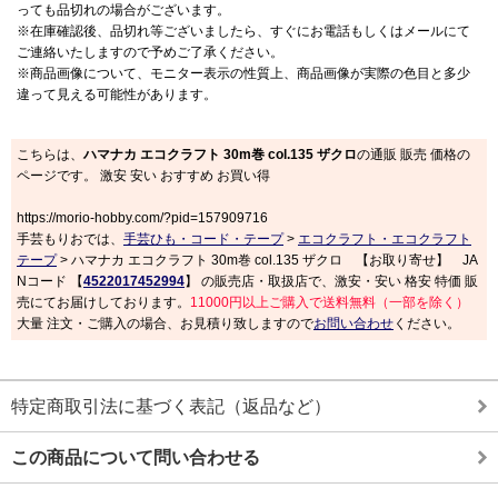
っても品切れの場合がございます。
※在庫確認後、品切れ等ございましたら、すぐにお電話もしくはメールにて
ご連絡いたしますので予めご了承ください。
※商品画像について、モニター表示の性質上、商品画像が実際の色目と多少
違って見える可能性があります。
こちらは、
ハマナカ エコクラフト 30m巻 col.135 ザクロ
の通販 販売 価格の
ページです。 激安 安い おすすめ お買い得
https://morio-hobby.com/?pid=157909716
手芸もりおでは、
手芸ひも・コード・テープ
>
エコクラフト・エコクラフト
テープ
> ハマナカ エコクラフト 30m巻 col.135 ザクロ 【お取り寄せ】 JA
Nコード 【
4522017452994
】 の販売店・取扱店で、激安・安い 格安 特価 販
売にてお届けしております。
11000円以上ご購入で送料無料（一部を除く）
大量 注文・ご購入の場合、お見積り致しますので
お問い合わせ
ください。
特定商取引法に基づく表記（返品など）
この商品について問い合わせる