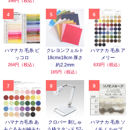
396円（税込）
4
5
6
ハマナカ 毛糸 ピ
クレヨンフェルト
ハマナカ 毛糸 ア
ッコロ
18cmx18cm 厚さ
メリー
264円（税込）
633円（税込）
約2.2mm
165円（税込）
7
8
9
ハマナカ毛糸 あ
クロバー 刺しゅ
ハマナカ 毛糸 ソ
みぐるみが編みた
う枠スタンド 57-
ノモノ ループ