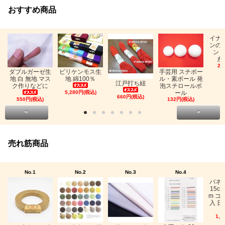
おすすめ商品
イナ
ンの
ン「
糸
26
ビリケンモス生
ダブルガーゼ生
手芸用 スチボー
地 綿100％
地 白 無地 マス
ル・素ボール 発
江戸打ち紐
ク作りなどに
泡スチロールボ
5,280円(税込)
ール
660円(税込)
550円(税込)
132円(税込)
<
>
売れ筋商品
No.1
No.2
No.3
No.4
バネ
15c
m ゴ
入 日
1,0