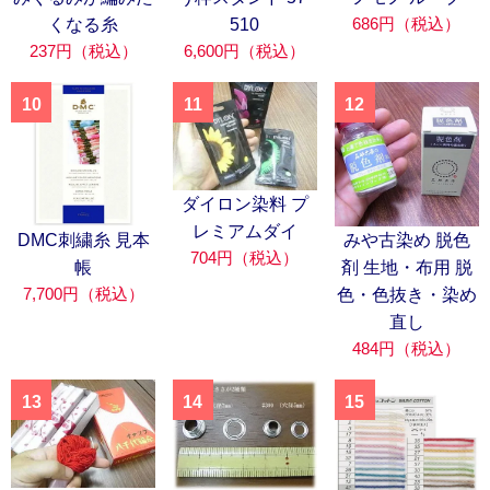
686円（税込）
くなる糸
510
237円（税込）
6,600円（税込）
10
11
12
ダイロン染料 プ
レミアムダイ
DMC刺繍糸 見本
みや古染め 脱色
704円（税込）
帳
剤 生地・布用 脱
7,700円（税込）
色・色抜き・染め
直し
484円（税込）
13
14
15