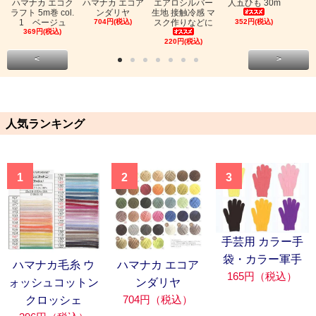
ハマナカ エコク
ハマナカ エコア
エアロシルバー
人五ひも 30m
ラフト 5m巻 col.
ンダリヤ
生地 接触冷感 マ
1 ベージュ
704円(税込)
スク作りなどに
352円(税込)
369円(税込)
220円(税込)
<
>
人気ランキング
1
2
3
手芸用 カラー手
袋・カラー軍手
ハマナカ毛糸 ウ
ハマナカ エコア
165円（税込）
ォッシュコットン
ンダリヤ
704円（税込）
クロッシェ