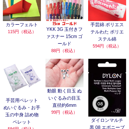
カラーフェルト
手芸綿 ポリエス
YKK 3G 玉付きフ
115円（税込）
テルわた ポリエ
ァスナー 15cm ゴ
ステル綿
ールド
594円（税込）
88円（税込）
動眼 動く目玉 ぬ
いぐるみの目玉
手芸用ペレット
直径約6mm
ぬいぐるみ・お手
99円（税込）
玉の中身 詰め物
ダイロンマルチ
ペレット
黒 08 エボニーブ
594円（税込）