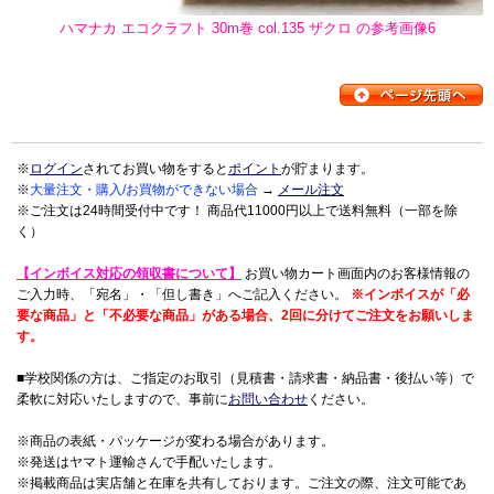
ハマナカ エコクラフト 30m巻 col.135 ザクロ の参考画像6
※
ログイン
されてお買い物をすると
ポイント
が貯まります。
※
大量注文・購入/お買物ができない場合
→
メール注文
※ご注文は24時間受付中です！ 商品代11000円以上で送料無料（一部を除
く）
【インボイス対応の領収書について】
お買い物カート画面内のお客様情報の
ご入力時、「宛名」・「但し書き」へご記入ください。
※インボイスが「必
要な商品」と「不必要な商品」がある場合、2回に分けてご注文をお願いしま
す。
■学校関係の方は、ご指定のお取引（見積書・請求書・納品書・後払い等）で
柔軟に対応いたしますので、事前に
お問い合わせ
ください。
※商品の表紙・パッケージが変わる場合があります。
※発送はヤマト運輸さんで手配いたします。
※掲載商品は実店舗と在庫を共有しております。ご注文の際、注文可能であ