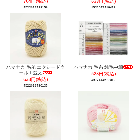
704円(税込)
633円(税込)
4522017428159
4522017486418
ハマナカ 毛糸 エクシードウ
ハマナカ 毛糸 純毛中細
ール L 並太
528円(税込)
633円(税込)
4977444677012
4522017486135