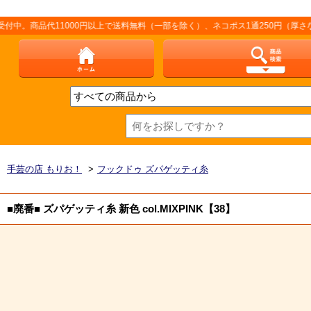
品代11000円以上で送料無料（一部を除く）、ネコポス1通250円（厚さなど条件
手芸の店 もりお！
>
フックドゥ ズパゲッティ糸
■廃番■ ズパゲッティ糸 新色 col.MIXPINK【38】