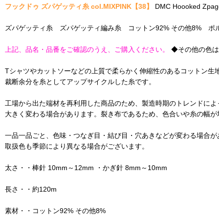
フックドゥ ズパゲッティ糸 col.MIXPINK【38】
DMC Hoooked Zpa
ズパゲッティ糸 ズパゲッティ編み糸 コットン92% その他8% ポ
上記、品名・品番をご確認のうえ、ご購入ください。
◆その他の色
Tシャツやカットソーなどの上質で柔らかく伸縮性のあるコットン生
裁断余分を糸としてアップサイクルした糸です。
工場から出た端材を再利用した商品のため、製造時期のトレンドによ
大きく変わる場合があります。裂き布であるため、色合いや糸の幅が
一品一品ごと、色味・つなぎ目・結び目・穴あきなどが変わる場合が
取扱色も季節により異なる場合がございます。
太さ・・棒針 10mm～12mm ・かぎ針 8mm～10mm
長さ・・約120m
素材・・コットン92% その他8%