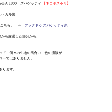
getti Art.800 ズバゲッティ
【ネコポス不可】
ルトガル製
はこちら。 ⇒
フックドゥ ズパゲッティ糸
地から厳選した部分から、
って、個々の生地の風合い、色の濃淡が
均一ではありません。
あります。