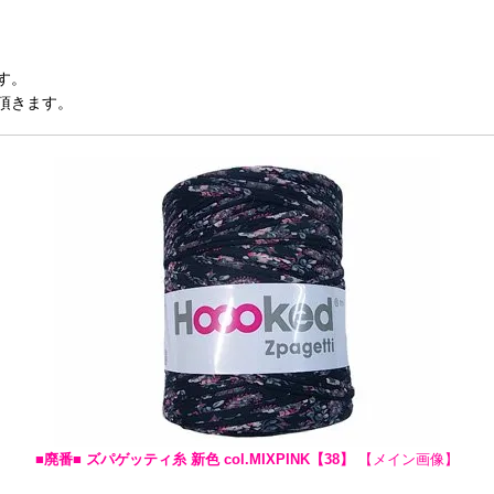
す。
頂きます。
■廃番■ ズパゲッティ糸 新色 col.MIXPINK【38】
【メイン画像】