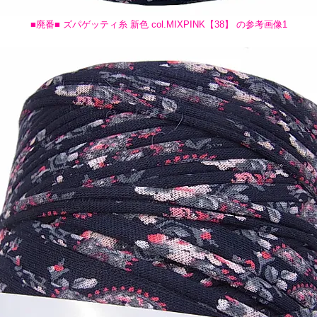
■廃番■ ズパゲッティ糸 新色 col.MIXPINK【38】 の参考画像1