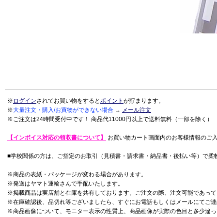
※
ログイン
されてお買い物をすると
ポイント
が貯まります。
※
大量注文・購入/お買物ができない場合
→
メール注文
※ご注文は24時間受付中です！ 商品代11000円以上で送料無料（一部を除く）
【インボイス対応の領収書について】
お買い物カート画面内のお客様情報のご
■学校関係の方は、ご指定のお取引（見積書・請求書・納品書・後払い等）で柔
※商品の表紙・パッケージが変わる場合があります。
※発送はヤマト運輸さんで手配いたします。
※掲載商品は実店舗と在庫を共有しております。ご注文の際、注文可能であって
※在庫確認後、品切れ等ございましたら、すぐにお電話もしくはメールにてご連
※商品画像について、モニター表示の性質上、商品画像が実際の色目と多少違っ