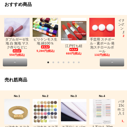
おすすめ商品
イナ
ンの
ン「
糸
26
ビリケンモス生
ダブルガーゼ生
手芸用 スチボー
地 綿100％
地 白 無地 マス
ル・素ボール 発
江戸打ち紐
ク作りなどに
泡スチロールボ
5,280円(税込)
ール
660円(税込)
550円(税込)
132円(税込)
<
>
売れ筋商品
No.1
No.2
No.3
No.4
バネ
15c
m ゴ
入 日
1,0