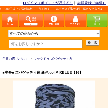
ログイン（ポイントが貯まる）
|
会員登録（無料）
以上で送料無料（一部を除く）、ネコポス1通250円（厚さなど条件あり）。詳しく
手芸の店 もりお！
>
フックドゥ ズパゲッティ糸
■廃番■ ズパゲッティ糸 新色 col.MIXBLUE【16】