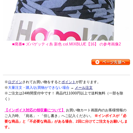
■廃番■ ズパゲッティ糸 新色 col.MIXBLUE【16】 の参考画像2
※
ログイン
されてお買い物をすると
ポイント
が貯まります。
※
大量注文・購入/お買物ができない場合
→
メール注文
※ご注文は24時間受付中です！ 商品代11000円以上で送料無料（一部を除
く）
【インボイス対応の領収書について】
お買い物カート画面内のお客様情報の
ご入力時、「宛名」・「但し書き」へご記入ください。
※インボイスが「必
要な商品」と「不必要な商品」がある場合、2回に分けてご注文をお願いしま
す。