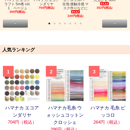
ハマナカ エコク
ハマナカ エコア
エアロシルバー
人五ひも 30m
ラフト 5m巻 col.
ンダリヤ
生地 接触冷感 マ
1 ベージュ
704円(税込)
スク作りなどに
352円(税込)
369円(税込)
220円(税込)
<
>
人気ランキング
1
2
3
ハマナカ エコア
ハマナカ毛糸 ウ
ハマナカ 毛糸 ピ
ンダリヤ
ォッシュコットン
ッコロ
704円（税込）
264円（税込）
クロッシェ
396円（税込）