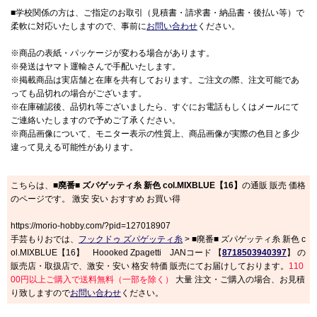
■学校関係の方は、ご指定のお取引（見積書・請求書・納品書・後払い等）で
柔軟に対応いたしますので、事前に
お問い合わせ
ください。
※商品の表紙・パッケージが変わる場合があります。
※発送はヤマト運輸さんで手配いたします。
※掲載商品は実店舗と在庫を共有しております。ご注文の際、注文可能であ
っても品切れの場合がございます。
※在庫確認後、品切れ等ございましたら、すぐにお電話もしくはメールにて
ご連絡いたしますので予めご了承ください。
※商品画像について、モニター表示の性質上、商品画像が実際の色目と多少
違って見える可能性があります。
こちらは、
■廃番■ ズパゲッティ糸 新色 col.MIXBLUE【16】
の通販 販売 価格
のページです。 激安 安い おすすめ お買い得
https://morio-hobby.com/?pid=127018907
手芸もりおでは、
フックドゥ ズパゲッティ糸
> ■廃番■ ズパゲッティ糸 新色 c
ol.MIXBLUE【16】 Hoooked Zpagetti JANコード 【
8718503940397
】 の
販売店・取扱店で、激安・安い 格安 特価 販売にてお届けしております。
110
00円以上ご購入で送料無料（一部を除く）
大量 注文・ご購入の場合、お見積
り致しますので
お問い合わせ
ください。