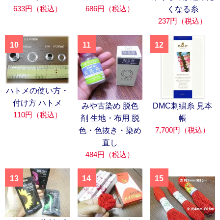
633円（税込）
686円（税込）
くなる糸
237円（税込）
10
11
12
ハトメの使い方・
付け方 ハトメ
みや古染め 脱色
DMC刺繍糸 見本
110円（税込）
剤 生地・布用 脱
帳
7,700円（税込）
色・色抜き・染め
直し
484円（税込）
13
14
15