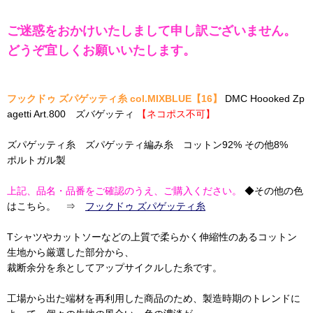
ご迷惑をおかけいたしまして申し訳ございません。
どうぞ宜しくお願いいたします。
フックドゥ ズパゲッティ糸 col.MIXBLUE【16】
DMC Hoooked Zp
agetti Art.800 ズバゲッティ
【ネコポス不可】
ズパゲッティ糸 ズパゲッティ編み糸 コットン92% その他8%
ポルトガル製
上記、品名・品番をご確認のうえ、ご購入ください。
◆その他の色
はこちら。 ⇒
フックドゥ ズパゲッティ糸
Tシャツやカットソーなどの上質で柔らかく伸縮性のあるコットン
生地から厳選した部分から、
裁断余分を糸としてアップサイクルした糸です。
工場から出た端材を再利用した商品のため、製造時期のトレンドに