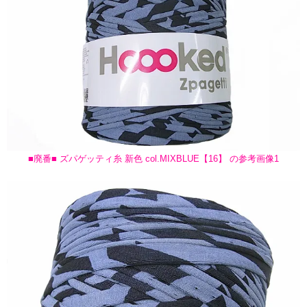
■廃番■ ズパゲッティ糸 新色 col.MIXBLUE【16】 の参考画像1