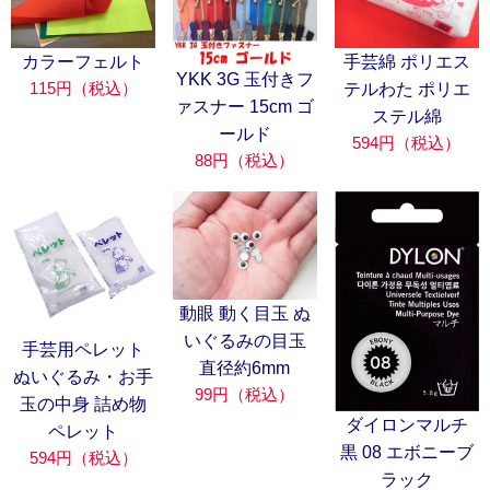
カラーフェルト
手芸綿 ポリエス
YKK 3G 玉付きフ
115円（税込）
テルわた ポリエ
ァスナー 15cm ゴ
ステル綿
ールド
594円（税込）
88円（税込）
動眼 動く目玉 ぬ
いぐるみの目玉
手芸用ペレット
直径約6mm
ぬいぐるみ・お手
99円（税込）
玉の中身 詰め物
ダイロンマルチ
ペレット
黒 08 エボニーブ
594円（税込）
ラック