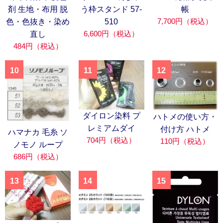
剤 生地・布用 脱
う枠スタンド 57-
帳
7,700円（税込）
色・色抜き・染め
510
6,600円（税込）
直し
484円（税込）
10
11
12
ダイロン染料 プ
ハトメの使い方・
レミアムダイ
付け方 ハトメ
ハマナカ 毛糸 ソ
704円（税込）
110円（税込）
ノモノ ループ
686円（税込）
13
14
15