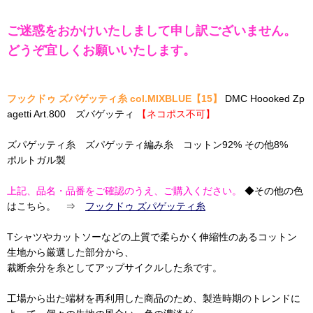
ご迷惑をおかけいたしまして申し訳ございません。
どうぞ宜しくお願いいたします。
フックドゥ ズパゲッティ糸 col.MIXBLUE【15】
DMC Hoooked Zp
agetti Art.800 ズバゲッティ
【ネコポス不可】
ズパゲッティ糸 ズパゲッティ編み糸 コットン92% その他8%
ポルトガル製
上記、品名・品番をご確認のうえ、ご購入ください。
◆その他の色
はこちら。 ⇒
フックドゥ ズパゲッティ糸
Tシャツやカットソーなどの上質で柔らかく伸縮性のあるコットン
生地から厳選した部分から、
裁断余分を糸としてアップサイクルした糸です。
工場から出た端材を再利用した商品のため、製造時期のトレンドに