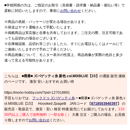
■学校関係の方は、ご指定のお取引（見積書・請求書・納品書・後払い等）で
柔軟に対応いたしますので、事前に
お問い合わせ
ください。
※商品の表紙・パッケージが変わる場合があります。
※発送はヤマト運輸さんで手配いたします。
※掲載商品は実店舗と在庫を共有しております。ご注文の際、注文可能であ
っても品切れの場合がございます。
※在庫確認後、品切れ等ございましたら、すぐにお電話もしくはメールにて
ご連絡いたしますので予めご了承ください。
※商品画像について、モニター表示の性質上、商品画像が実際の色目と多少
違って見える可能性があります。
こちらは、
■廃番■ ズパゲッティ糸 新色 col.MIXBLUE【15】
の通販 販売 価格
のページです。 激安 安い おすすめ お買い得
https://morio-hobby.com/?pid=127018891
手芸もりおでは、
フックドゥ ズパゲッティ糸
> ■廃番■ ズパゲッティ糸 新色 c
ol.MIXBLUE【15】 Hoooked Zpagetti JANコード 【
8718503940397
】 の
販売店・取扱店で、激安・安い 格安 特価 販売にてお届けしております。
110
00円以上ご購入で送料無料（一部を除く）
大量 注文・ご購入の場合、お見積
り致しますので
お問い合わせ
ください。