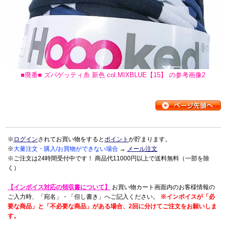
■廃番■ ズパゲッティ糸 新色 col.MIXBLUE【15】 の参考画像2
※
ログイン
されてお買い物をすると
ポイント
が貯まります。
※
大量注文・購入/お買物ができない場合
→
メール注文
※ご注文は24時間受付中です！ 商品代11000円以上で送料無料（一部を除
く）
【インボイス対応の領収書について】
お買い物カート画面内のお客様情報の
ご入力時、「宛名」・「但し書き」へご記入ください。
※インボイスが「必
要な商品」と「不必要な商品」がある場合、2回に分けてご注文をお願いしま
す。