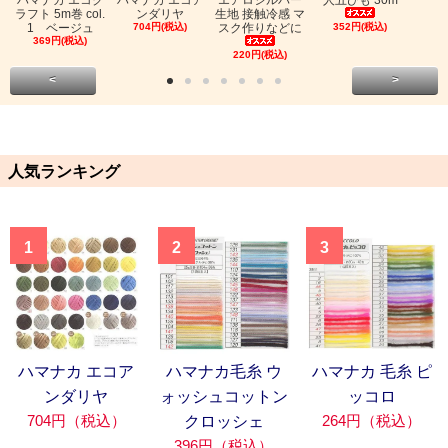
ハマナカ エコク
ハマナカ エコア
エアロシルバー
人五ひも 30m
ラフト 5m巻 col.
ンダリヤ
生地 接触冷感 マ
1 ベージュ
704円(税込)
スク作りなどに
352円(税込)
369円(税込)
220円(税込)
<
>
人気ランキング
1
2
3
ハマナカ エコア
ハマナカ毛糸 ウ
ハマナカ 毛糸 ピ
ンダリヤ
ォッシュコットン
ッコロ
704円（税込）
264円（税込）
クロッシェ
396円（税込）