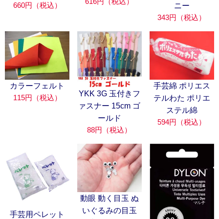
616円（税込）
660円（税込）
ニー
343円（税込）
カラーフェルト
手芸綿 ポリエス
YKK 3G 玉付きフ
115円（税込）
テルわた ポリエ
ァスナー 15cm ゴ
ステル綿
ールド
594円（税込）
88円（税込）
動眼 動く目玉 ぬ
いぐるみの目玉
手芸用ペレット