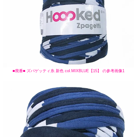
■廃番■ ズパゲッティ糸 新色 col.MIXBLUE【15】 の参考画像1