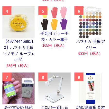
4
5
6
手芸用 カラー手
袋・カラー軍手
【497744468951
ハマナカ 毛糸 ア
165円（税込）
0】ハマナカ毛糸
メリー
633円（税込）
ソノモノ ループ c
ol.51
686円（税込）
7
8
9
みや古染め 脱色
クロバー 刺しゅ
DMC刺繍糸 見本