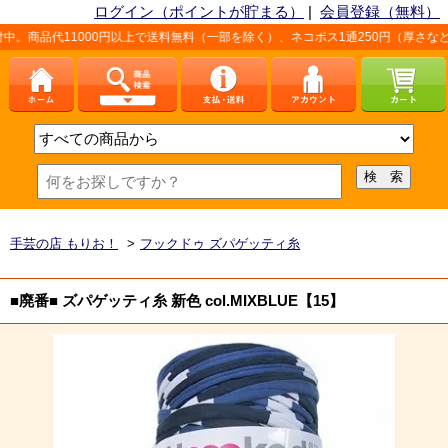
ログイン（ポイントが貯まる）
|
会員登録（無料）
1000円以上で送料無料（一部を除く）、ネコポス1通250円（厚さなど条件あり
手芸の店 もりお！
>
フックドゥ ズパゲッティ糸
■廃番■ ズパゲッティ糸 新色 col.MIXBLUE【15】