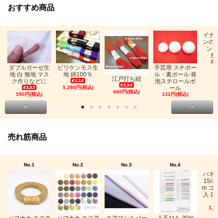
おすすめ商品
イナ
ンの
ン「
糸
26
ビリケンモス生
ダブルガーゼ生
手芸用 スチボー
地 綿100％
地 白 無地 マス
ル・素ボール 発
江戸打ち紐
ク作りなどに
泡スチロールボ
5,280円(税込)
ール
660円(税込)
550円(税込)
132円(税込)
<
>
売れ筋商品
No.1
No.2
No.3
No.4
バネ
15c
m ゴ
入 日
1,0