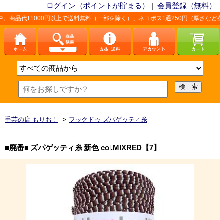
ログイン（ポイントが貯まる）
|
会員登録（無料）
1000円以上で送料無料（一部を除く）、ネコポス1通250円（厚さなど条件あり）
手芸の店 もりお！
>
フックドゥ ズパゲッティ糸
■廃番■ ズパゲッティ糸 新色 col.MIXRED【7】