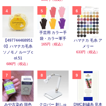
4
5
6
手芸用 カラー手
袋・カラー軍手
【497744468951
ハマナカ 毛糸 ア
165円（税込）
0】ハマナカ毛糸
メリー
633円（税込）
ソノモノ ループ c
ol.51
686円（税込）
7
8
9
みや古染め 脱色
クロバー 刺しゅ
DMC刺繍糸 見本