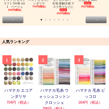
ハマナカ エコク
ハマナカ エコア
エアロシルバー
人五ひも 30m
ラフト 5m巻 col.
ンダリヤ
生地 接触冷感 マ
1 ベージュ
704円(税込)
スク作りなどに
352円(税込)
369円(税込)
220円(税込)
<
>
人気ランキング
1
2
3
ハマナカ エコア
ハマナカ毛糸 ウ
ハマナカ 毛糸 ピ
ンダリヤ
ォッシュコットン
ッコロ
704円（税込）
264円（税込）
クロッシェ
396円（税込）