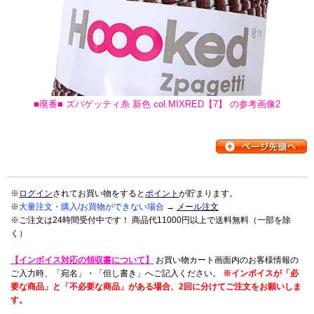
■廃番■ ズパゲッティ糸 新色 col.MIXRED【7】 の参考画像2
※
ログイン
されてお買い物をすると
ポイント
が貯まります。
※
大量注文・購入/お買物ができない場合
→
メール注文
※ご注文は24時間受付中です！ 商品代11000円以上で送料無料（一部を除
く）
【インボイス対応の領収書について】
お買い物カート画面内のお客様情報の
ご入力時、「宛名」・「但し書き」へご記入ください。
※インボイスが「必
要な商品」と「不必要な商品」がある場合、2回に分けてご注文をお願いしま
す。