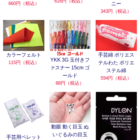
616円（税込）
660円（税込）
ニー
343円（税込）
カラーフェルト
手芸綿 ポリエス
YKK 3G 玉付きフ
115円（税込）
テルわた ポリエ
ァスナー 15cm ゴ
ステル綿
ールド
594円（税込）
88円（税込）
動眼 動く目玉 ぬ
いぐるみの目玉
手芸用ペレット