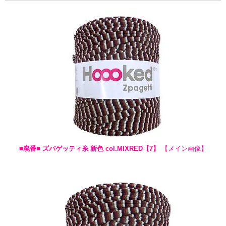
■廃番■ ズパゲッティ糸 新色 col.MIXRED【7】
【メイン画像】