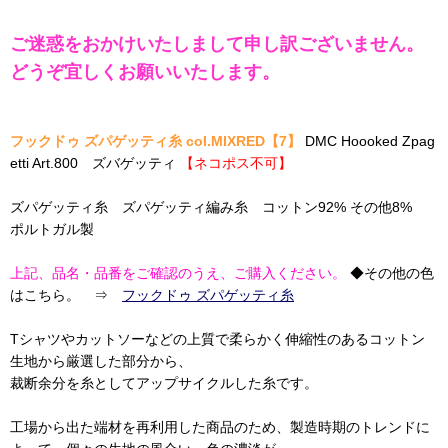
ご迷惑をおかけいたしまして申し訳ございません。
どうぞ宜しくお願いいたします。
フックドゥ ズパゲッティ糸 col.MIXRED【7】
DMC Hoooked Zpag
etti Art.800 ズバゲッティ
【ネコポス不可】
ズパゲッティ糸 ズパゲッティ編み糸 コットン92% その他8%
ポルトガル製
上記、品名・品番をご確認のうえ、ご購入ください。
◆その他の色
はこちら。 ⇒
フックドゥ ズパゲッティ糸
Tシャツやカットソーなどの上質で柔らかく伸縮性のあるコットン
生地から厳選した部分から、
裁断余分を糸としてアップサイクルした糸です。
工場から出た端材を再利用した商品のため、製造時期のトレンドに