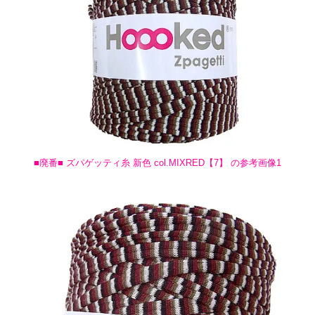
■廃番■ ズパゲッティ糸 新色 col.MIXRED【7】 の参考画像1