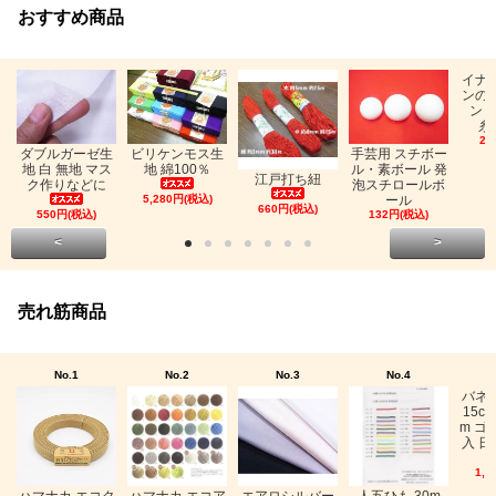
おすすめ商品
イナ
ンの
ン「
糸
26
ビリケンモス生
ダブルガーゼ生
手芸用 スチボー
地 綿100％
地 白 無地 マス
ル・素ボール 発
江戸打ち紐
ク作りなどに
泡スチロールボ
5,280円(税込)
ール
660円(税込)
550円(税込)
132円(税込)
<
>
売れ筋商品
No.1
No.2
No.3
No.4
バネ
15c
m ゴ
入 日
1,0