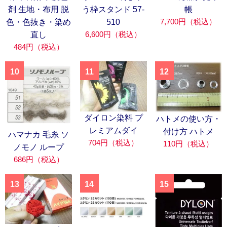
剤 生地・布用 脱
う枠スタンド 57-
帳
7,700円（税込）
色・色抜き・染め
510
6,600円（税込）
直し
484円（税込）
10
11
12
ダイロン染料 プ
ハトメの使い方・
レミアムダイ
付け方 ハトメ
ハマナカ 毛糸 ソ
704円（税込）
110円（税込）
ノモノ ループ
686円（税込）
13
14
15