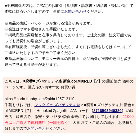
■学校関係の方は、ご指定のお取引（見積書・請求書・納品書・後払い等）で
柔軟に対応いたしますので、事前に
お問い合わせ
ください。
※商品の表紙・パッケージが変わる場合があります。
※発送はヤマト運輸さんで手配いたします。
※掲載商品は実店舗と在庫を共有しております。ご注文の際、注文可能であ
っても品切れの場合がございます。
※在庫確認後、品切れ等ございましたら、すぐにお電話もしくはメールにて
ご連絡いたしますので予めご了承ください。
※商品画像について、モニター表示の性質上、商品画像が実際の色目と多少
違って見える可能性があります。
こちらは、
■廃番■ ズパゲッティ糸 新色 col.MIXRED【7】
の通販 販売 価格の
ページです。 激安 安い おすすめ お買い得
https://morio-hobby.com/?pid=125713110
手芸もりおでは、
フックドゥ ズパゲッティ糸
> ■廃番■ ズパゲッティ糸 新色 c
ol.MIXRED【7】 Hoooked Zpagetti JANコード 【
8718503940380
】 の販
売店・取扱店で、激安・安い 格安 特価 販売にてお届けしております。
11000
円以上ご購入で送料無料（一部を除く）
大量 注文・ご購入の場合、お見積り
致しますので
お問い合わせ
ください。