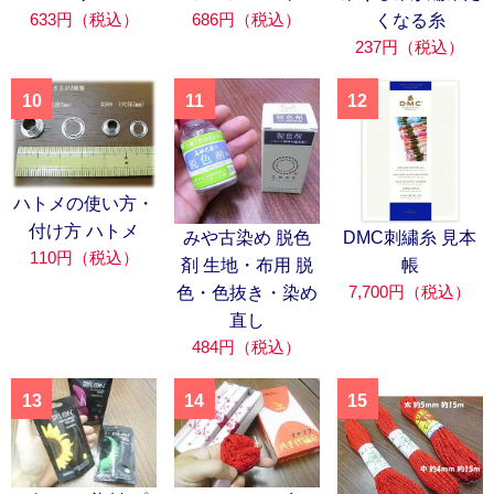
633円（税込）
686円（税込）
くなる糸
237円（税込）
10
11
12
ハトメの使い方・
付け方 ハトメ
みや古染め 脱色
DMC刺繍糸 見本
110円（税込）
剤 生地・布用 脱
帳
7,700円（税込）
色・色抜き・染め
直し
484円（税込）
13
14
15