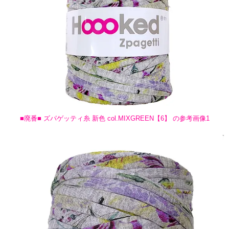
■廃番■ ズパゲッティ糸 新色 col.MIXGREEN【6】 の参考画像1