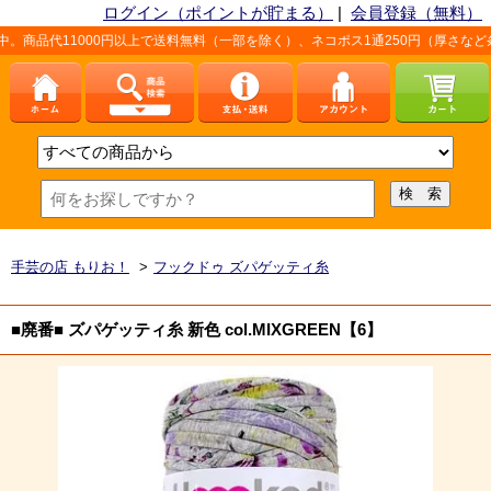
ログイン（ポイントが貯まる）
|
会員登録（無料）
1000円以上で送料無料（一部を除く）、ネコポス1通250円（厚さなど条件あり）
手芸の店 もりお！
>
フックドゥ ズパゲッティ糸
■廃番■ ズパゲッティ糸 新色 col.MIXGREEN【6】