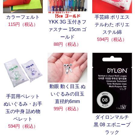
カラーフェルト
手芸綿 ポリエス
YKK 3G 玉付きフ
115円（税込）
テルわた ポリエ
ァスナー 15cm ゴ
ステル綿
ールド
594円（税込）
88円（税込）
動眼 動く目玉 ぬ
いぐるみの目玉
手芸用ペレット
直径約6mm
ぬいぐるみ・お手
99円（税込）
玉の中身 詰め物
ダイロンマルチ
ペレット
黒 08 エボニーブ
594円（税込）
ラック