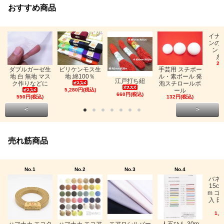
おすすめ商品
イナ
ンの
ン「
糸
26
ビリケンモス生
ダブルガーゼ生
手芸用 スチボー
地 綿100％
地 白 無地 マス
ル・素ボール 発
江戸打ち紐
ク作りなどに
泡スチロールボ
5,280円(税込)
ール
660円(税込)
550円(税込)
132円(税込)
<
>
売れ筋商品
No.1
No.2
No.3
No.4
バネ
15c
m ゴ
入 日
1,0