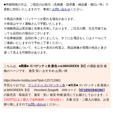
■学校関係の方は、ご指定のお取引（見積書・請求書・納品書・後払い等）で
柔軟に対応いたしますので、事前に
お問い合わせ
ください。
※商品の表紙・パッケージが変わる場合があります。
※発送はヤマト運輸さんで手配いたします。
※掲載商品は実店舗と在庫を共有しております。ご注文の際、注文可能であ
っても品切れの場合がございます。
※在庫確認後、品切れ等ございましたら、すぐにお電話もしくはメールにて
ご連絡いたしますので予めご了承ください。
※商品画像について、モニター表示の性質上、商品画像が実際の色目と多少
違って見える可能性があります。
こちらは、
■廃番■ ズパゲッティ糸 新色 col.MIXGREEN【6】
の通販 販売 価
格のページです。 激安 安い おすすめ お買い得
https://morio-hobby.com/?pid=125712881
手芸もりおでは、
フックドゥ ズパゲッティ糸
> ■廃番■ ズパゲッティ糸 新色 c
ol.MIXGREEN【6】 Hoooked Zpagetti JANコード 【
8718503940366
】
の販売店・取扱店で、激安・安い 格安 特価 販売にてお届けしております。
1
1000円以上ご購入で送料無料（一部を除く）
大量 注文・ご購入の場合、お見
積り致しますので
お問い合わせ
ください。