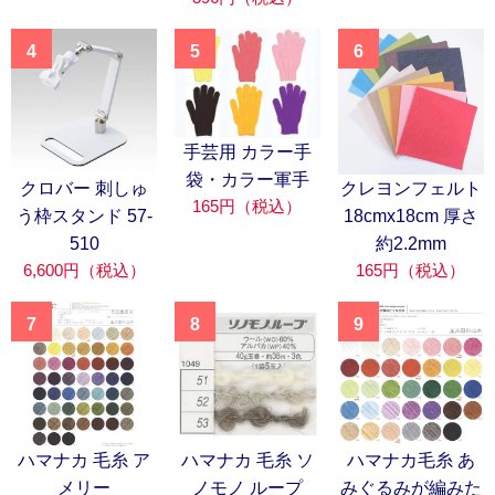
4
5
6
手芸用 カラー手
袋・カラー軍手
クロバー 刺しゅ
クレヨンフェルト
165円（税込）
う枠スタンド 57-
18cmx18cm 厚さ
510
約2.2mm
6,600円（税込）
165円（税込）
7
8
9
ハマナカ 毛糸 ア
ハマナカ 毛糸 ソ
ハマナカ毛糸 あ
メリー
ノモノ ループ
みぐるみが編みた