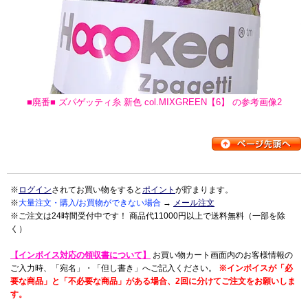
■廃番■ ズパゲッティ糸 新色 col.MIXGREEN【6】 の参考画像2
※
ログイン
されてお買い物をすると
ポイント
が貯まります。
※
大量注文・購入/お買物ができない場合
→
メール注文
※ご注文は24時間受付中です！ 商品代11000円以上で送料無料（一部を除
く）
【インボイス対応の領収書について】
お買い物カート画面内のお客様情報の
ご入力時、「宛名」・「但し書き」へご記入ください。
※インボイスが「必
要な商品」と「不必要な商品」がある場合、2回に分けてご注文をお願いしま
す。