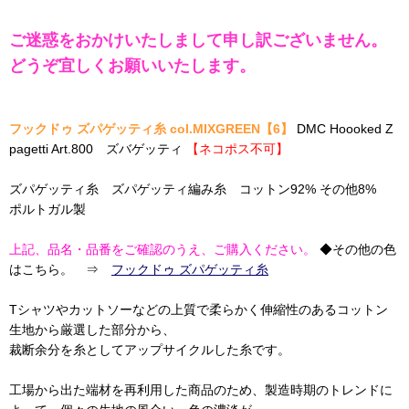
ご迷惑をおかけいたしまして申し訳ございません。
どうぞ宜しくお願いいたします。
フックドゥ ズパゲッティ糸 col.MIXGREEN【6】
DMC Hoooked Z
pagetti Art.800 ズバゲッティ
【ネコポス不可】
ズパゲッティ糸 ズパゲッティ編み糸 コットン92% その他8%
ポルトガル製
上記、品名・品番をご確認のうえ、ご購入ください。
◆その他の色
はこちら。 ⇒
フックドゥ ズパゲッティ糸
Tシャツやカットソーなどの上質で柔らかく伸縮性のあるコットン
生地から厳選した部分から、
裁断余分を糸としてアップサイクルした糸です。
工場から出た端材を再利用した商品のため、製造時期のトレンドに