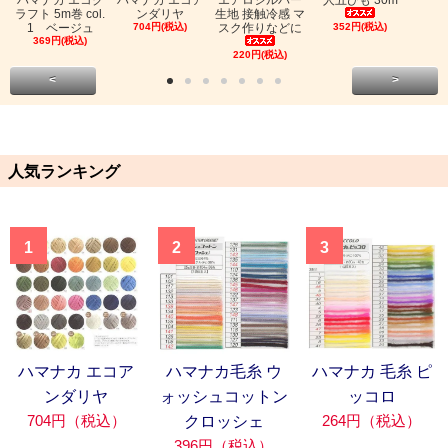
ハマナカ エコク
ハマナカ エコア
エアロシルバー
人五ひも 30m
ラフト 5m巻 col.
ンダリヤ
生地 接触冷感 マ
1 ベージュ
704円(税込)
スク作りなどに
352円(税込)
369円(税込)
220円(税込)
<
>
人気ランキング
1
2
3
ハマナカ エコア
ハマナカ毛糸 ウ
ハマナカ 毛糸 ピ
ンダリヤ
ォッシュコットン
ッコロ
704円（税込）
264円（税込）
クロッシェ
396円（税込）