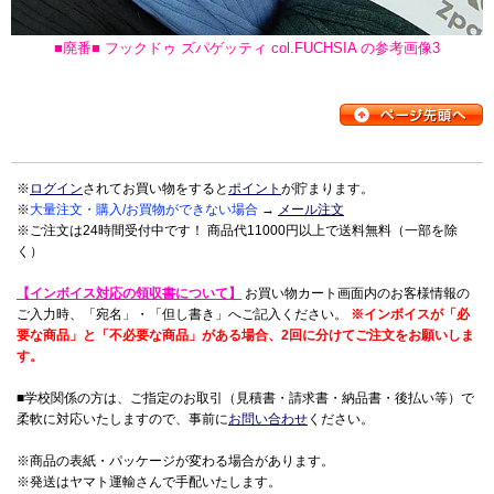
■廃番■ フックドゥ ズパゲッティ col.FUCHSIA の参考画像3
※
ログイン
されてお買い物をすると
ポイント
が貯まります。
※
大量注文・購入/お買物ができない場合
→
メール注文
※ご注文は24時間受付中です！ 商品代11000円以上で送料無料（一部を除
く）
【インボイス対応の領収書について】
お買い物カート画面内のお客様情報の
ご入力時、「宛名」・「但し書き」へご記入ください。
※インボイスが「必
要な商品」と「不必要な商品」がある場合、2回に分けてご注文をお願いしま
す。
■学校関係の方は、ご指定のお取引（見積書・請求書・納品書・後払い等）で
柔軟に対応いたしますので、事前に
お問い合わせ
ください。
※商品の表紙・パッケージが変わる場合があります。
※発送はヤマト運輸さんで手配いたします。