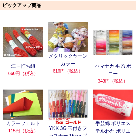
ピックアップ商品
メタリックヤーン
カラー
江戸打ち紐
ハマナカ 毛糸 ボ
616円（税込）
660円（税込）
ニー
343円（税込）
カラーフェルト
手芸綿 ポリエス
YKK 3G 玉付きフ
115円（税込）
テルわた ポリエ
ァスナー 15cm ゴ