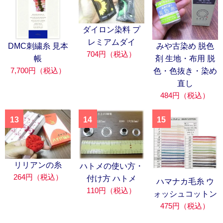
ダイロン染料 プ
レミアムダイ
DMC刺繍糸 見本
みや古染め 脱色
704円（税込）
帳
剤 生地・布用 脱
7,700円（税込）
色・色抜き・染め
直し
484円（税込）
13
14
15
リリアンの糸
ハトメの使い方・
264円（税込）
付け方 ハトメ
ハマナカ毛糸 ウ
110円（税込）
ォッシュコットン
475円（税込）