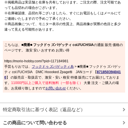
※掲載商品は実店舗と在庫を共有しております。ご注文の際、注文可能であ
っても品切れの場合がございます。
※在庫確認後、品切れ等ございましたら、すぐにお電話もしくはメールにて
ご連絡いたしますので予めご了承ください。
※商品画像について、モニター表示の性質上、商品画像が実際の色目と多少
違って見える可能性があります。
こちらは、
■廃番■ フックドゥ ズパゲッティ col.FUCHSIA
の通販 販売 価格の
ページです。 激安 安い おすすめ お買い得
https://morio-hobby.com/?pid=117184981
手芸もりおでは、
フックドゥ ズパゲッティ糸
> ■廃番■ フックドゥ ズパゲッ
ティ col.FUCHSIA DMC Hoooked Zpagetti JANコード 【
871850394041
0
】 の販売店・取扱店で、激安・安い 格安 特価 販売にてお届けしておりま
す。
11000円以上ご購入で送料無料（一部を除く）
大量 注文・ご購入の場
合、お見積り致しますので
お問い合わせ
ください。
特定商取引法に基づく表記（返品など）
この商品について問い合わせる