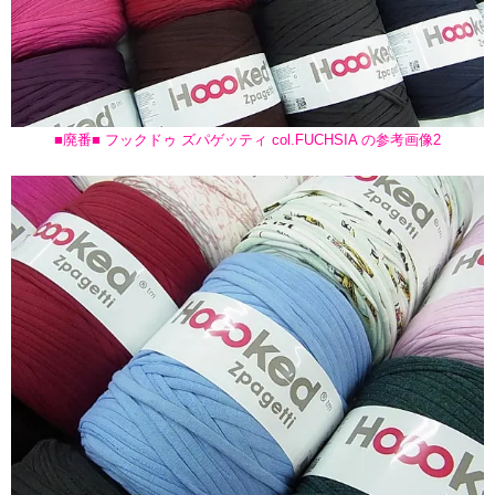
■廃番■ フックドゥ ズパゲッティ col.FUCHSIA の参考画像2