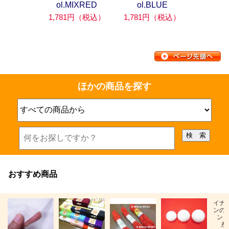
ol.MIXRED
ol.BLUE
1,781円（税込）
1,781円（税込）
ほかの商品を探す
おすすめ商品
イナ
ンの
ン「
糸