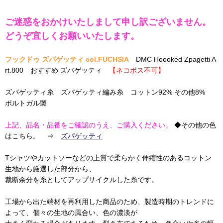
ご迷惑をおかけいたしまして申し訳ございません。
どうぞ宜しくお願いいたします。
フックドゥ ズパゲッティ col.FUCHSIA
DMC Hoooked Zpagetti A
rt.800 おすすめ ズバゲッティ
【ネコポス不可】
ズパゲッティ糸 ズパゲッティ編み糸 コットン92% その他8%
ポルトガル製
上記、品名・品番をご確認のうえ、ご購入ください。
◆その他の色
はこちら。 ⇒
ズパゲッティ
Tシャツやカットソーなどの上質で柔らかく伸縮性のあるコットン
生地から厳選した部分から、
裁断余分を糸としてアップサイクルした糸です。
工場から出た端材を再利用した商品のため、製造時期のトレンドに
よって、個々の生地の風合い、色の濃淡が