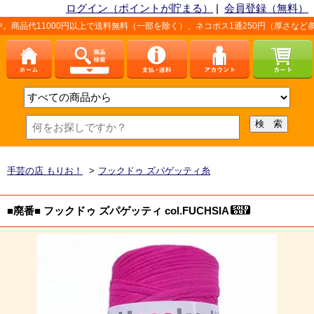
ログイン（ポイントが貯まる）
|
会員登録（無料）
000円以上で送料無料（一部を除く）、ネコポス1通250円（厚さなど条件あり）。
手芸の店 もりお！
>
フックドゥ ズパゲッティ糸
■廃番■ フックドゥ ズパゲッティ col.FUCHSIA