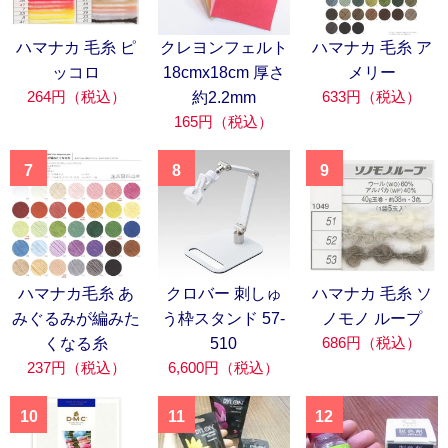
ハマナカ 毛糸 ピ
クレヨンフェルト
ハマナカ 毛糸 ア
ッコロ
18cmx18cm 厚さ
メリー
264円（税込）
633円（税込）
約2.2mm
165円（税込）
7
8
9
ハマナカ毛糸 あ
クロバー 刺しゅ
ハマナカ 毛糸 ソ
みぐるみが編みた
う枠スタンド 57-
ノモノ ループ
686円（税込）
くなる糸
510
237円（税込）
6,600円（税込）
10
11
12