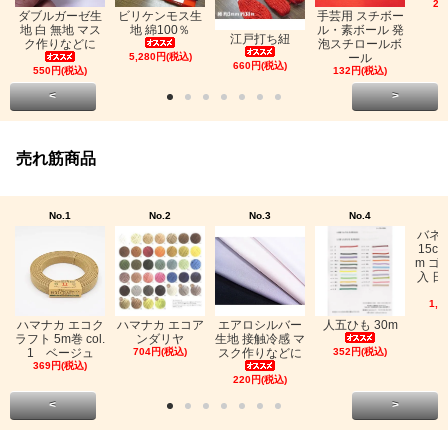
26
ビリケンモス生
ダブルガーゼ生
手芸用 スチボー
地 綿100％
地 白 無地 マス
ル・素ボール 発
江戸打ち紐
ク作りなどに
泡スチロールボ
5,280円(税込)
ール
660円(税込)
550円(税込)
132円(税込)
<
>
売れ筋商品
No.1
No.2
No.3
No.4
バネ
15c
m ゴ
入 日
1,0
ハマナカ エコク
ハマナカ エコア
エアロシルバー
人五ひも 30m
ラフト 5m巻 col.
ンダリヤ
生地 接触冷感 マ
1 ベージュ
704円(税込)
スク作りなどに
352円(税込)
369円(税込)
220円(税込)
<
>