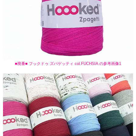
■廃番■ フックドゥ ズパゲッティ col.FUCHSIA の参考画像1