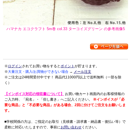
ハマナカ エコクラフト 5m巻 col.33 ターコイズグリーン の参考画像5
※
ログイン
されてお買い物をすると
ポイント
が貯まります。
※
大量注文・購入/お買物ができない場合
→
メール注文
※ご注文は24時間受付中です！ 商品代11000円以上で送料無料（一部を除
く）
【インボイス対応の領収書について】
お買い物カート画面内のお客様情報の
ご入力時、「宛名」・「但し書き」へご記入ください。
※インボイスが「必
要な商品」と「不必要な商品」がある場合、2回に分けてご注文をお願いしま
す。
■学校関係の方は、ご指定のお取引（見積書・請求書・納品書・後払い等）で
柔軟に対応いたしますので、事前に
お問い合わせ
ください。