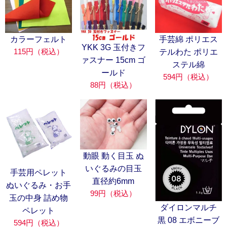
カラーフェルト
手芸綿 ポリエス
YKK 3G 玉付きフ
115円（税込）
テルわた ポリエ
ァスナー 15cm ゴ
ステル綿
ールド
594円（税込）
88円（税込）
動眼 動く目玉 ぬ
いぐるみの目玉
手芸用ペレット
直径約6mm
ぬいぐるみ・お手
99円（税込）
玉の中身 詰め物
ダイロンマルチ
ペレット
黒 08 エボニーブ
594円（税込）