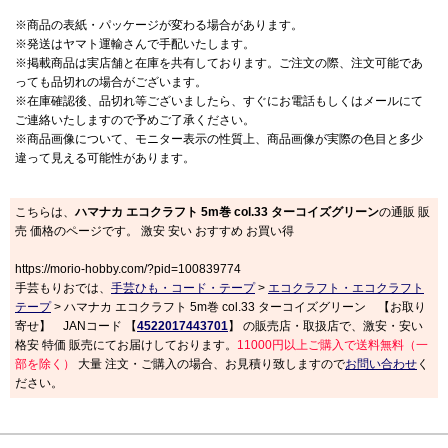
※商品の表紙・パッケージが変わる場合があります。
※発送はヤマト運輸さんで手配いたします。
※掲載商品は実店舗と在庫を共有しております。ご注文の際、注文可能であ
っても品切れの場合がございます。
※在庫確認後、品切れ等ございましたら、すぐにお電話もしくはメールにて
ご連絡いたしますので予めご了承ください。
※商品画像について、モニター表示の性質上、商品画像が実際の色目と多少
違って見える可能性があります。
こちらは、
ハマナカ エコクラフト 5m巻 col.33 ターコイズグリーン
の通販 販
売 価格のページです。 激安 安い おすすめ お買い得
https://morio-hobby.com/?pid=100839774
手芸もりおでは、
手芸ひも・コード・テープ
>
エコクラフト・エコクラフト
テープ
> ハマナカ エコクラフト 5m巻 col.33 ターコイズグリーン 【お取り
寄せ】 JANコード 【
4522017443701
】 の販売店・取扱店で、激安・安い
格安 特価 販売にてお届けしております。
11000円以上ご購入で送料無料（一
部を除く）
大量 注文・ご購入の場合、お見積り致しますので
お問い合わせ
く
ださい。