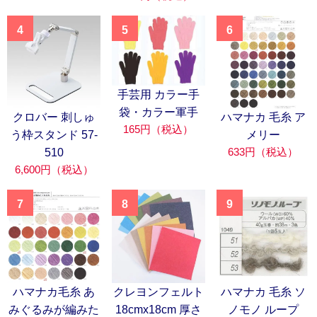
4
5
6
手芸用 カラー手
袋・カラー軍手
クロバー 刺しゅ
ハマナカ 毛糸 ア
165円（税込）
う枠スタンド 57-
メリー
633円（税込）
510
6,600円（税込）
7
8
9
ハマナカ毛糸 あ
クレヨンフェルト
ハマナカ 毛糸 ソ
みぐるみが編みた
18cmx18cm 厚さ
ノモノ ループ