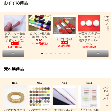
おすすめ商品
イナ
ンの
ン「
糸
26
ビリケンモス生
ダブルガーゼ生
手芸用 スチボー
地 綿100％
地 白 無地 マス
ル・素ボール 発
江戸打ち紐
ク作りなどに
泡スチロールボ
5,280円(税込)
ール
660円(税込)
550円(税込)
132円(税込)
<
>
売れ筋商品
No.1
No.2
No.3
No.4
バネ
15c
m ゴ
入 日
1,0
ハマナカ エコク
ハマナカ エコア
エアロシルバー
人五ひも 30m