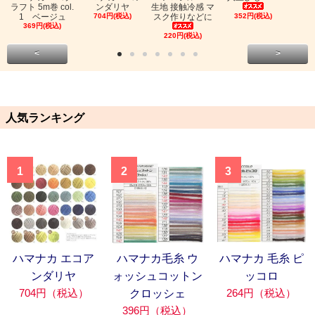
ラフト 5m巻 col.
ンダリヤ
生地 接触冷感 マ
1 ベージュ
704円(税込)
スク作りなどに
352円(税込)
369円(税込)
220円(税込)
<
>
人気ランキング
1
2
3
ハマナカ エコア
ハマナカ毛糸 ウ
ハマナカ 毛糸 ピ
ンダリヤ
ォッシュコットン
ッコロ
704円（税込）
264円（税込）
クロッシェ
396円（税込）