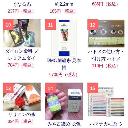
686円（税込）
くなる糸
約2.2mm
237円（税込）
165円（税込）
10
11
12
ダイロン染料 プ
ハトメの使い方・
レミアムダイ
付け方 ハトメ
DMC刺繍糸 見本
704円（税込）
110円（税込）
帳
7,700円（税込）
13
14
15
リリアンの糸
334円（税込）
みや古染め 脱色
ハマナカ毛糸 ウ