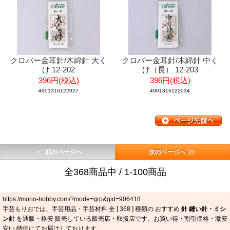
クロバー金耳針/木綿針 大く
クロバー金耳針/木綿針 中く
け 12-202
け（長） 12-203
396円(税込)
396円(税込)
4901316122027
4901316122034
前のページへ
次のページへ
全368商品中 / 1-100商品
https://morio-hobby.com/?mode=grp&gid=906418
手芸もりおでは、手芸用品・手芸材料 全 [
368
] 種類の おすすめ
針 縫い針・ミシ
ン針
を通販・格安 販売している販売店・取扱店です。お買い得・割引価格・激安
安い 特価にてお届けしております。