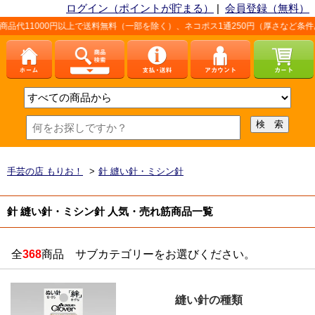
ログイン（ポイントが貯まる）
|
会員登録（無料）
円以上で送料無料（一部を除く）、ネコポス1通250円（厚さなど条件あり）。詳しく
手芸の店 もりお！
>
針 縫い針・ミシン針
針 縫い針・ミシン針 人気・売れ筋商品一覧
全
368
商品 サブカテゴリーをお選びください。
縫い針の種類