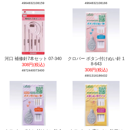
4964832108159
4964832108166
河口 補修針7本セット 07-340
クロバー ボタン付けぬい針 1
8-643
308円(税込)
308円(税込)
4972440073400
4901316186432