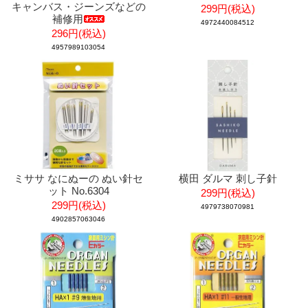
キャンバス・ジーンズなどの
299円(税込)
補修用
4972440084512
296円(税込)
4957989103054
ミササ なにぬーの ぬい針セ
横田 ダルマ 刺し子針
ット No.6304
299円(税込)
299円(税込)
4979738070981
4902857063046