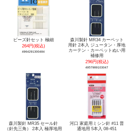
ビーズ針セット 極細
森川製針 MR34 カーペット
用針 2本入 ジュータン・厚地
264円(税込)
カーテン・カーペットぬい用
4964291300484
補修用
296円(税込)
4957989103047
森川製針 MR35 セール針
河口 家庭用ミシン針 #11 普
（針先三角） 2本入 極厚地用
通地用 5本入 08-451