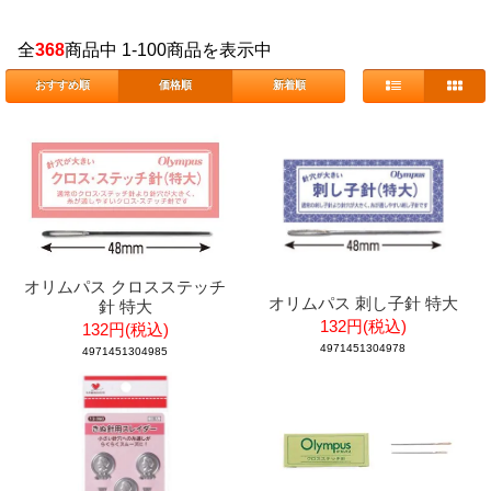
全
368
商品中 1-100商品を表示中
おすすめ順
価格順
新着順
オリムパス クロスステッチ
オリムパス 刺し子針 特大
針 特大
132円(税込)
132円(税込)
4971451304978
4971451304985