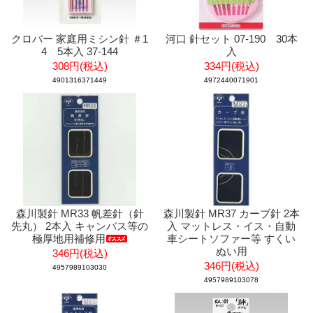
クロバー 家庭用ミシン針 ＃1
河口 針セット 07-190 30本
4 5本入 37-144
入
308円(税込)
334円(税込)
4901316371449
4972440071901
森川製針 MR33 帆差針（針
森川製針 MR37 カーブ針 2本
先丸） 2本入 キャンバス等の
入 マットレス・イス・自動
極厚地用補修用
車シートソファー等 すくい
ぬい用
346円(税込)
346円(税込)
4957989103030
4957989103078