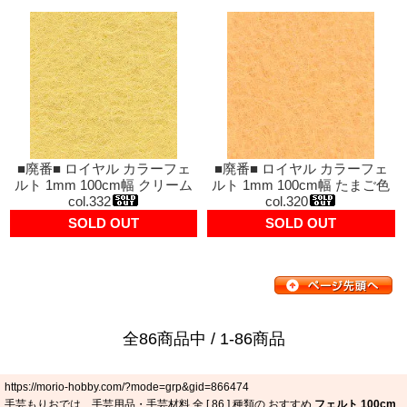
■廃番■ ロイヤル カラーフェ
■廃番■ ロイヤル カラーフェ
ルト 1mm 100cm幅 クリーム
ルト 1mm 100cm幅 たまご色
col.332
col.320
SOLD OUT
SOLD OUT
全86商品中 / 1-86商品
https://morio-hobby.com/?mode=grp&gid=866474
手芸もりおでは、手芸用品・手芸材料 全 [
86
] 種類の おすすめ
フェルト 100cm