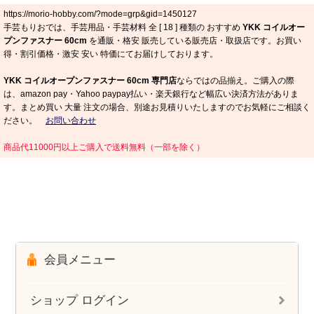
https://morio-hobby.com/?mode=grp&gid=1450127
手芸もりおでは、手芸用品・手芸材料 全 [
18
] 種類の おすすめ
YKK コイルオー
プンファスナー 60cm
を通販・格安 販売している販売店・取扱店です。お買い
得・割引価格・激安 安い 特価にてお届けしております。
YKK コイルオープンファスナー 60cm 専門店
ならではの品揃え。ご購入の際
は、amazon pay・Yahoo paypay払い・楽天銀行など幅広い決済方法がありま
す。まとめ買い 大量 注文の場合、別途お見積りいたしますのでお気軽にご相談く
ださい。
お問い合わせ
商品代11000円以上ご購入で送料無料（一部を除く）
会員メニュー
ショップ ログイン