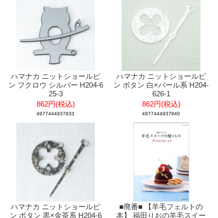
ハマナカ ニットショールピ
ハマナカ ニットショールピ
ン フクロウ シルバー H204-6
ン ボタン 白×パール系 H204-
25-3
626-1
862円(税込)
862円(税込)
4977444937833
4977444937840
ハマナカ ニットショールピ
■廃番■ 【羊毛フェルトの
ン ボタン 黒×金茶系 H204-6
本】 福田りおの羊毛スイー