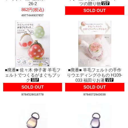
26-2
ツの贈り物
862円(税込)
SOLD OUT
4977444937857
■廃番■ 佐々木 伸子著 羊毛フ
■廃番■ 羊毛フェルトの手作
ェルトでつくるがまぐちブッ
りウエディング小もの H109-
ク
033 福田りお著
SOLD OUT
SOLD OUT
9784528018778
9784072943038