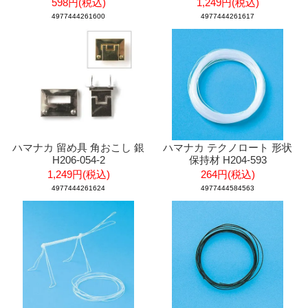
598円(税込)
1,249円(税込)
4977444261600
4977444261617
ハマナカ 留め具 角おこし 銀
ハマナカ テクノロート 形状
H206-054-2
保持材 H204-593
1,249円(税込)
264円(税込)
4977444261624
4977444584563