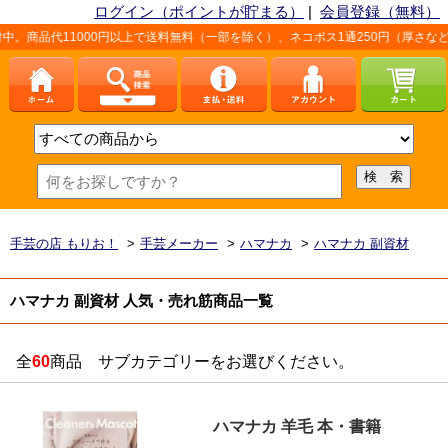
ログイン（ポイントが貯まる）
|
会員登録（無料）
11000円以上で送料無料（一部を除く）、ネコポス1通250円（厚さなど条件あり
手芸の店 もりお！
>
手芸メーカー
>
ハマナカ
>
ハマナカ 副資材
ハマナカ 副資材 人気・売れ筋商品一覧
全
60
商品 サブカテゴリーをお選びください。
ハマナカ 羊毛 本・書籍