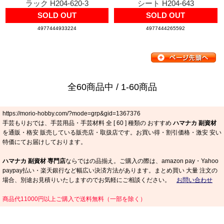
ラック H204-620-3
シート H204-643
SOLD OUT
SOLD OUT
4977444933224
4977444265592
全60商品中 / 1-60商品
https://morio-hobby.com/?mode=grp&gid=1367376
手芸もりおでは、手芸用品・手芸材料 全 [
60
] 種類の おすすめ
ハマナカ 副資材
を通販・格安 販売している販売店・取扱店です。お買い得・割引価格・激安 安い
特価にてお届けしております。
ハマナカ 副資材 専門店
ならではの品揃え。ご購入の際は、amazon pay・Yahoo
paypay払い・楽天銀行など幅広い決済方法があります。まとめ買い 大量 注文の
場合、別途お見積りいたしますのでお気軽にご相談ください。
お問い合わせ
商品代11000円以上ご購入で送料無料（一部を除く）