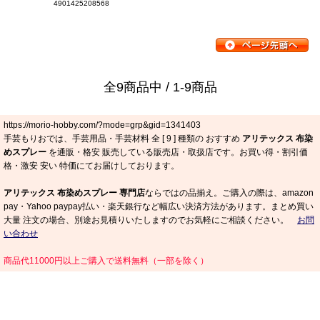
4901425208568
全9商品中 / 1-9商品
https://morio-hobby.com/?mode=grp&gid=1341403
手芸もりおでは、手芸用品・手芸材料 全 [
9
] 種類の おすすめ
アリテックス 布染
めスプレー
を通販・格安 販売している販売店・取扱店です。お買い得・割引価
格・激安 安い 特価にてお届けしております。
アリテックス 布染めスプレー 専門店
ならではの品揃え。ご購入の際は、amazon
pay・Yahoo paypay払い・楽天銀行など幅広い決済方法があります。まとめ買い
大量 注文の場合、別途お見積りいたしますのでお気軽にご相談ください。
お問
い合わせ
商品代11000円以上ご購入で送料無料（一部を除く）