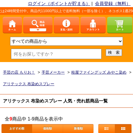
ログイン（ポイントが貯まる）
|
会員登録（無料）
24時間受付中。商品代11000円以上で送料無料（一部を除く）、ネコポス1通25
手芸の店 もりお！
>
手芸メーカー
>
桂屋ファイングッズ みやこ染め
>
アリテックス 布染めスプレー
アリテックス 布染めスプレー 人気・売れ筋商品一覧
全
9
商品中 1-9商品を表示中
おすすめ順
価格順
新着順