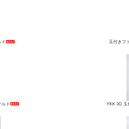
ルド
玉付きファ
ールド
YKK 3G 