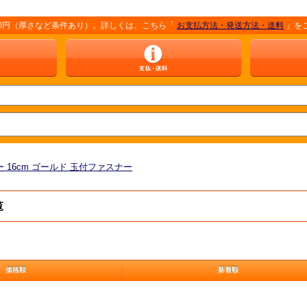
など条件あり）。詳しくは、こちら「
お支払方法・発送方法・送料
」をご覧ください
 16cm ゴールド 玉付ファスナー
覧
価格順
新着順