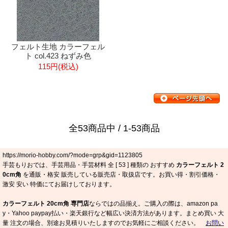
フェルト生地 カラーフェル
ト col.423 ねずみ色
115円(税込)
全53商品中 / 1-53商品
https://morio-hobby.com/?mode=grp&gid=1123805
手芸もりおでは、手芸用品・手芸材料 全 [
53
] 種類の おすすめ
カラーフェルト 2
0cm角
を通販・格安 販売している販売店・取扱店です。お買い得・割引価格・
激安 安い 特価にてお届けしております。
カラーフェルト 20cm角 専門店
ならではの品揃え。ご購入の際は、amazon pa
y・Yahoo paypay払い・楽天銀行など幅広い決済方法があります。まとめ買い 大
量 注文の場合、別途お見積りいたしますのでお気軽にご相談ください。
お問い