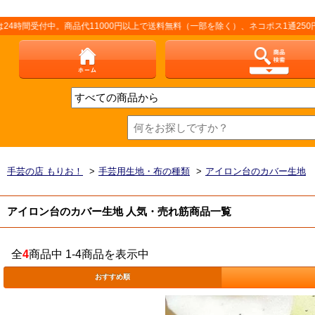
間受付中。商品代11000円以上で送料無料（一部を除く）、ネコポス1通250円（
手芸の店 もりお！
>
手芸用生地・布の種類
>
アイロン台のカバー生地
アイロン台のカバー生地 人気・売れ筋商品一覧
全
4
商品中 1-4商品を表示中
おすすめ順