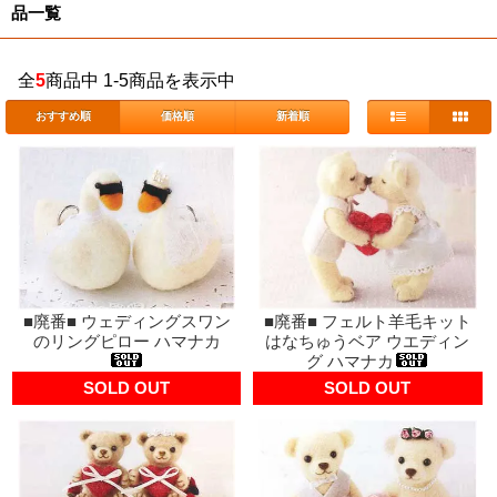
品一覧
全
5
商品中 1-5商品を表示中
おすすめ順
価格順
新着順
■廃番■ ウェディングスワン
■廃番■ フェルト羊毛キット
のリングピロー ハマナカ
はなちゅうベア ウエディン
グ ハマナカ
SOLD OUT
SOLD OUT