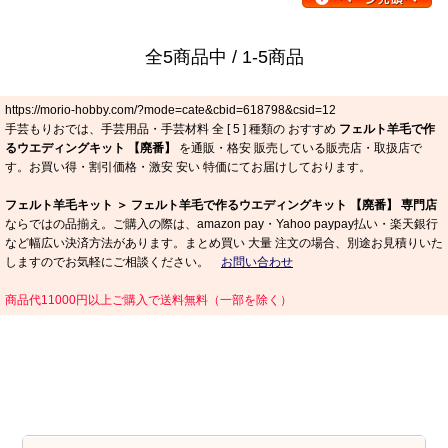
全5商品中 / 1-5商品
https://morio-hobby.com/?mode=cate&cbid=618798&csid=12
手芸もりおでは、手芸用品・手芸材料 全 [
5
] 種類の おすすめ
フェルト羊毛で作
るウエディングキット 【廃番】
を通販・格安 販売している販売店・取扱店で
す。お買い得・割引価格・激安 安い 特価にてお届けしております。
フェルト羊毛キット ＞ フェルト羊毛で作るウエディングキット 【廃番】 専門店
ならではの品揃え。ご購入の際は、amazon pay・Yahoo paypay払い・楽天銀行
など幅広い決済方法があります。まとめ買い 大量 注文の場合、別途お見積りいた
しますのでお気軽にご相談ください。
お問い合わせ
商品代11000円以上ご購入で送料無料（一部を除く）