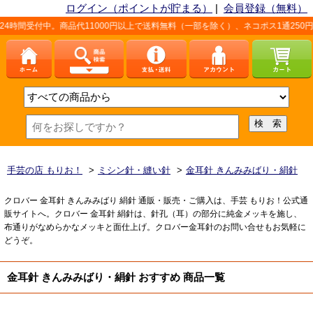
ログイン（ポイントが貯まる）
|
会員登録（無料）
受付中。商品代11000円以上で送料無料（一部を除く）、ネコポス1通250円（
手芸の店 もりお！
>
ミシン針・縫い針
>
金耳針 きんみみばり・絹針
クロバー 金耳針 きんみみばり 絹針 通販・販売・ご購入は、手芸 もりお！公式通
販サイトへ。クロバー 金耳針 絹針は、針孔（耳）の部分に純金メッキを施し、
布通りがなめらかなメッキと面仕上げ。クロバー金耳針のお問い合せもお気軽に
どうぞ。
金耳針 きんみみばり・絹針 おすすめ 商品一覧