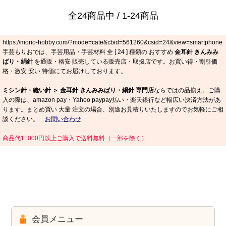
全24商品中 / 1-24商品
https://morio-hobby.com/?mode=cate&cbid=561260&csid=24&view=smartphone
手芸もりおでは、手芸用品・手芸材料 全 [
24
] 種類の おすすめ
金耳針 きんみみ
ばり・絹針
を通販・格安 販売している販売店・取扱店です。お買い得・割引価
格・激安 安い 特価にてお届けしております。
ミシン針・縫い針 ＞ 金耳針 きんみみばり・絹針 専門店
ならではの品揃え。ご購
入の際は、amazon pay・Yahoo paypay払い・楽天銀行など幅広い決済方法があ
ります。まとめ買い 大量 注文の場合、別途お見積りいたしますのでお気軽にご相
談ください。
お問い合わせ
商品代11000円以上ご購入で送料無料（一部を除く）
会員メニュー