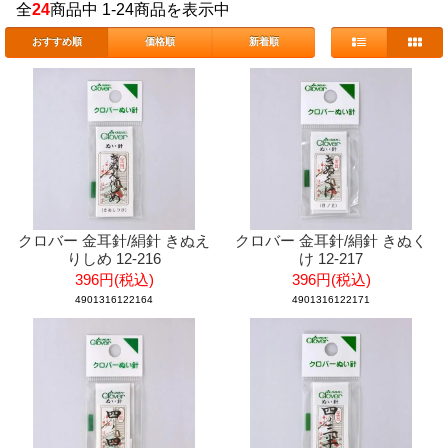
全
24
商品中 1-24商品を表示中
おすすめ順
価格順
新着順
クロバー 金耳針/絹針 きぬえ
クロバー 金耳針/絹針 きぬく
りしめ 12-216
け 12-217
396円(税込)
396円(税込)
4901316122164
4901316122171