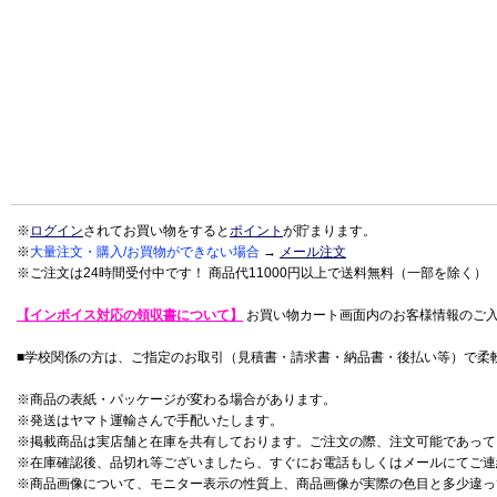
※
ログイン
されてお買い物をすると
ポイント
が貯まります。
※
大量注文・購入/お買物ができない場合
→
メール注文
※ご注文は24時間受付中です！ 商品代11000円以上で送料無料（一部を除く）
【インボイス対応の領収書について】
お買い物カート画面内のお客様情報のご
■学校関係の方は、ご指定のお取引（見積書・請求書・納品書・後払い等）で柔
※商品の表紙・パッケージが変わる場合があります。
※発送はヤマト運輸さんで手配いたします。
※掲載商品は実店舗と在庫を共有しております。ご注文の際、注文可能であって
※在庫確認後、品切れ等ございましたら、すぐにお電話もしくはメールにてご連
※商品画像について、モニター表示の性質上、商品画像が実際の色目と多少違っ