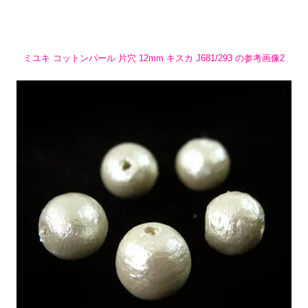
ミユキ コットンパール 片穴 12mm キスカ J681/293 の参考画像2