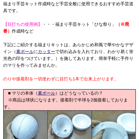
福まり手芸キット作成時など手芸全般に使用できるおすすめ手芸道
具です。
【目打ちの使用例】
・・・福まり手芸キット「ひな祭り」
（※廃
番）
作成時など
下記にご紹介する福まりキットは、あらかじめ和風で華やかなデザ
イン（
素ボール
に
カッター
で切れ込みを入れており、わかり易く蛍
光色の印をつけています。）を施してあります。簡単手軽に手作り
のマリを作ってみませんか。
のりや接着剤を一切使わずに目打ち1本で出来上がります。
■ マリの本体（
素ボール
）はどうなっているの？
※商品は球状になります。接着剤で半球を2個接着しておりま
す。