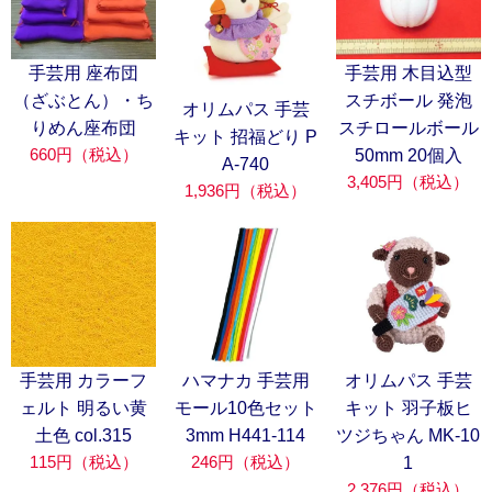
手芸用 座布団
手芸用 木目込型
（ざぶとん）・ち
スチボール 発泡
オリムパス 手芸
りめん座布団
スチロールボール
キット 招福どり P
660円（税込）
50mm 20個入
A-740
3,405円（税込）
1,936円（税込）
手芸用 カラーフ
ハマナカ 手芸用
オリムパス 手芸
ェルト 明るい黄
モール10色セット
キット 羽子板ヒ
土色 col.315
3mm H441-114
ツジちゃん MK-10
115円（税込）
246円（税込）
1
2,376円（税込）