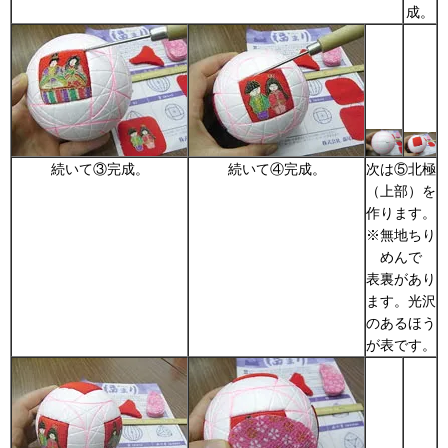
成。
続いて③完成。
続いて④完成。
次は⑤北極
（上部）を
作ります。
※無地ちり
めんで
表裏があり
ます。光沢
のあるほう
が表です。