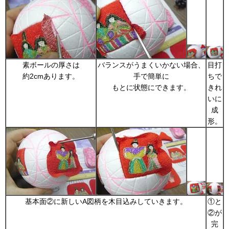
素ボールの厚さは
バランスがうまくいかない場合、
目打
約2cmあります。
手で簡単に
ちで
もとに状態にできます。
きれ
いに
成
形。
基本面②に新しいA図柄を木目込みしていきます。
①と
②が
完