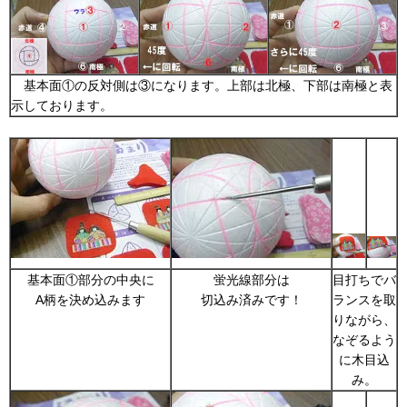
基本面①の反対側は③になります。上部は北極、下部は南極と表
示しております。
基本面①部分の中央に
蛍光線部分は
目打ちでバ
A柄を決め込みます
切込み済みです！
ランスを取
りながら、
なぞるよう
に木目込
み。