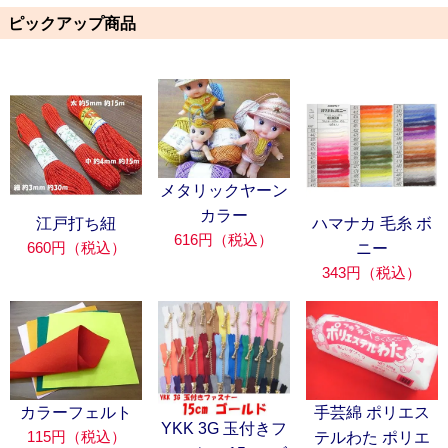
ピックアップ商品
メタリックヤーン
カラー
江戸打ち紐
ハマナカ 毛糸 ボ
616円（税込）
660円（税込）
ニー
343円（税込）
カラーフェルト
手芸綿 ポリエス
YKK 3G 玉付きフ
115円（税込）
テルわた ポリエ