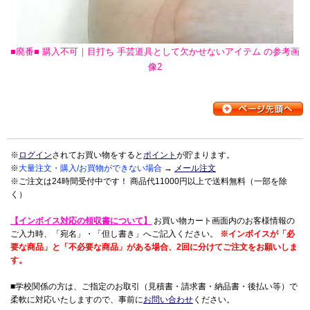
■廃番■ 購入不可｜目打ち 手芸道具として欠かせないアイテム の参考画
像2
※
ログイン
されてお買い物をすると
ポイント
が貯まります。
※
大量注文・購入/お買物ができない場合
→
メール注文
※ご注文は24時間受付中です！ 商品代11000円以上で送料無料（一部を除
く）
【インボイス対応の領収書について】
お買い物カート画面内のお客様情報の
ご入力時、「宛名」・「但し書き」へご記入ください。
※インボイスが「必
要な商品」と「不必要な商品」がある場合、2回に分けてご注文をお願いしま
す。
■学校関係の方は、ご指定のお取引（見積書・請求書・納品書・後払い等）で
柔軟に対応いたしますので、事前に
お問い合わせ
ください。