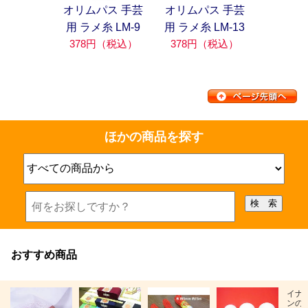
オリムパス 手芸
オリムパス 手芸
用 ラメ糸 LM-9
用 ラメ糸 LM-13
378円（税込）
378円（税込）
ほかの商品を探す
おすすめ商品
イナ
ンの