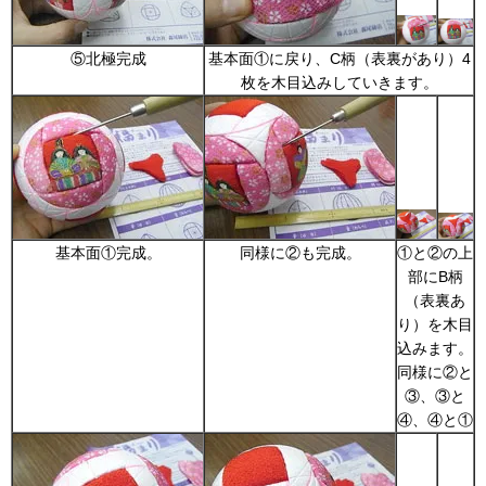
⑤北極完成
基本面①に戻り、C柄（表裏があり）4
枚を木目込みしていきます。
基本面①完成。
同様に②も完成。
①と②の上
部にB柄
（表裏あ
り）を木目
込みます。
同様に②と
③、③と
④、④と①