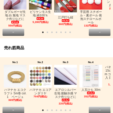
ン「
糸
26
ビリケンモス生
ダブルガーゼ生
手芸用 スチボー
地 綿100％
地 白 無地 マス
ル・素ボール 発
江戸打ち紐
ク作りなどに
泡スチロールボ
5,280円(税込)
ール
660円(税込)
550円(税込)
132円(税込)
<
>
売れ筋商品
No.1
No.2
No.3
No.4
バネ
15c
m ゴ
入 日
1,0
ハマナカ エコク
ハマナカ エコア
エアロシルバー
人五ひも 30m
ラフト 5m巻 col.
ンダリヤ
生地 接触冷感 マ
1 ベージュ
704円(税込)
スク作りなどに
352円(税込)
369円(税込)
220円(税込)
<
>