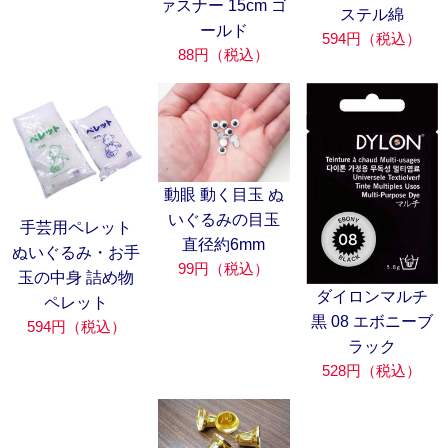
ァスナー 15cm ゴ
ステル綿
ールド
594円（税込）
88円（税込）
動眼 動く目玉 ぬ
いぐるみの目玉
手芸用ペレット
直径約6mm
ぬいぐるみ・お手
99円（税込）
玉の中身 詰め物
ダイロンマルチ
ペレット
黒 08 エボニーブ
594円（税込）
ラック
528円（税込）