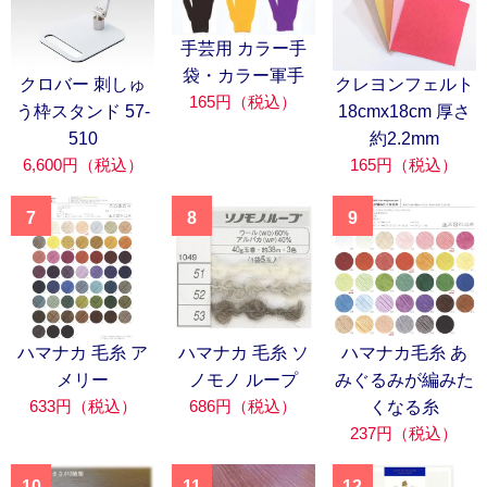
手芸用 カラー手
袋・カラー軍手
クロバー 刺しゅ
クレヨンフェルト
165円（税込）
う枠スタンド 57-
18cmx18cm 厚さ
510
約2.2mm
6,600円（税込）
165円（税込）
7
8
9
ハマナカ 毛糸 ア
ハマナカ 毛糸 ソ
ハマナカ毛糸 あ
メリー
ノモノ ループ
みぐるみが編みた
633円（税込）
686円（税込）
くなる糸
237円（税込）
10
11
12