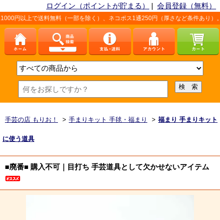
ログイン（ポイントが貯まる）
|
会員登録（無料）
送料無料（一部を除く）、ネコポス1通250円（厚さなど条件あり）。詳しくは、こち
手芸の店 もりお！
>
手まりキット 手毬・福まり
>
福まり 手まりキット
に使う道具
■廃番■ 購入不可｜目打ち 手芸道具として欠かせないアイテム