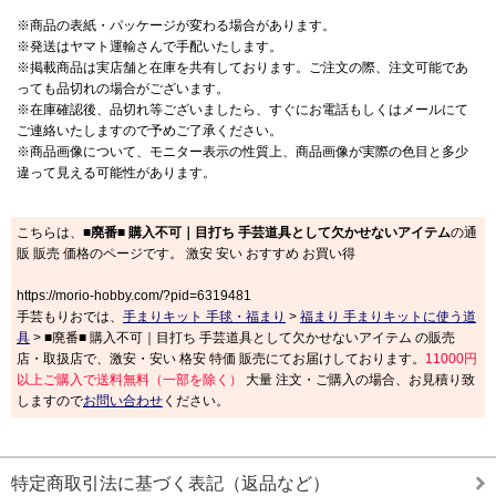
※商品の表紙・パッケージが変わる場合があります。
※発送はヤマト運輸さんで手配いたします。
※掲載商品は実店舗と在庫を共有しております。ご注文の際、注文可能であ
っても品切れの場合がございます。
※在庫確認後、品切れ等ございましたら、すぐにお電話もしくはメールにて
ご連絡いたしますので予めご了承ください。
※商品画像について、モニター表示の性質上、商品画像が実際の色目と多少
違って見える可能性があります。
こちらは、
■廃番■ 購入不可｜目打ち 手芸道具として欠かせないアイテム
の通
販 販売 価格のページです。 激安 安い おすすめ お買い得
https://morio-hobby.com/?pid=6319481
手芸もりおでは、
手まりキット 手毬・福まり
>
福まり 手まりキットに使う道
具
> ■廃番■ 購入不可｜目打ち 手芸道具として欠かせないアイテム の販売
店・取扱店で、激安・安い 格安 特価 販売にてお届けしております。
11000円
以上ご購入で送料無料（一部を除く）
大量 注文・ご購入の場合、お見積り致
しますので
お問い合わせ
ください。
特定商取引法に基づく表記（返品など）