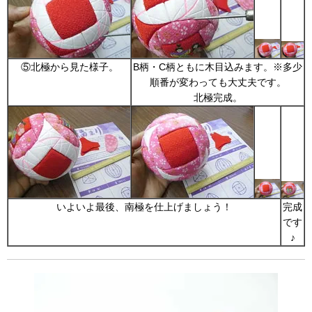
⑤北極から見た様子。
B柄・C柄ともに木目込みます。※多少
順番が変わっても大丈夫です。
北極完成。
いよいよ最後、南極を仕上げましょう！
完成
です
♪