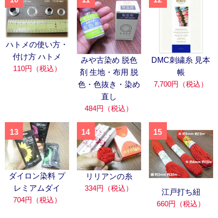
ハトメの使い方・
付け方 ハトメ
みや古染め 脱色
DMC刺繍糸 見本
110円（税込）
剤 生地・布用 脱
帳
7,700円（税込）
色・色抜き・染め
直し
484円（税込）
13
14
15
ダイロン染料 プ
リリアンの糸
334円（税込）
レミアムダイ
江戸打ち紐
704円（税込）
660円（税込）