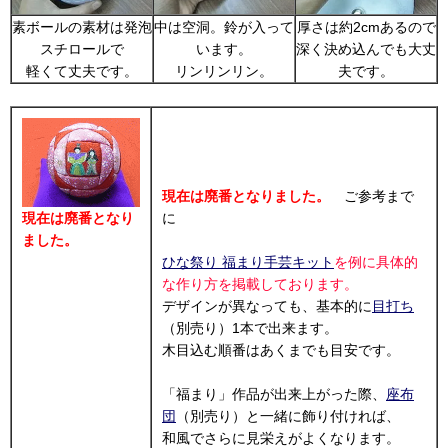
素ボールの素材は発泡
中は空洞。鈴が入って
厚さは約2cmあるので
スチロールで
います。
深く決め込んでも大丈
軽くて丈夫です。
リンリンリン。
夫です。
現在は廃番となりました。
ご参考まで
現在は廃番となり
に
ました。
ひな祭り 福まり手芸キット
を例に具体的
な作り方を掲載しております。
デザインが異なっても、基本的に
目打ち
（別売り）1本で出来ます。
木目込む順番はあくまでも目安です。
「福まり」作品が出来上がった際、
座布
団
（別売り）と一緒に飾り付ければ、
和風でさらに見栄えがよくなります。