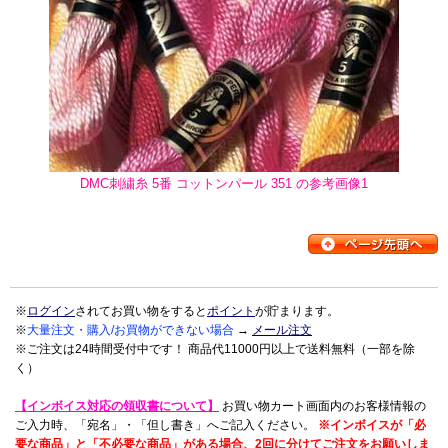
DMC刺繍糸 5番 コットンパール 351 の参考画像1
※
ログイン
されてお買い物をすると
ポイント
が貯まります。
※
大量注文・購入/お買物ができない場合
→
メール注文
※ご注文は24時間受付中です！ 商品代11000円以上で送料無料（一部を除
く）
【インボイス対応の領収書について】
お買い物カート画面内のお客様情報の
ご入力時、「宛名」・「但し書き」へご記入ください。
※インボイスが「必
要な商品」と「不必要な商品」がある場合、2回に分けてご注文をお願いしま