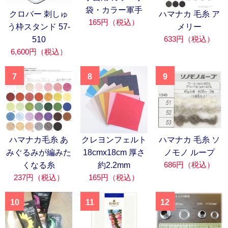
袋・カラー軍手
クロバー 刺しゅ
ハマナカ 毛糸 ア
165円（税込）
う枠スタンド 57-
メリー
633円（税込）
510
6,600円（税込）
7
8
9
ハマナカ毛糸 あ
クレヨンフェルト
ハマナカ 毛糸 ソ
みぐるみが編みた
18cmx18cm 厚さ
ノモノ ループ
686円（税込）
くなる糸
約2.2mm
237円（税込）
165円（税込）
10
11
12