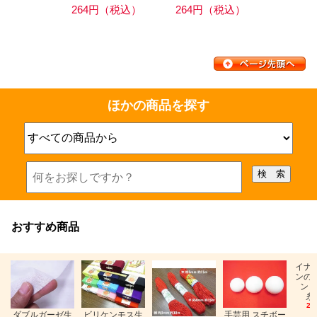
264円（税込）
264円（税込）
ほかの商品を探す
おすすめ商品
イナ
ンの
ン「
糸
26
ビリケンモス生
ダブルガーゼ生
手芸用 スチボー