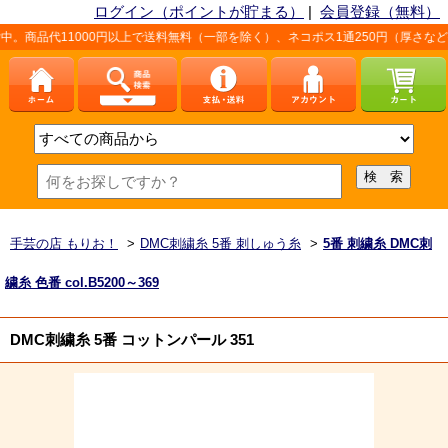
ログイン（ポイントが貯まる）
|
会員登録（無料）
1000円以上で送料無料（一部を除く）、ネコポス1通250円（厚さなど条件あり
手芸の店 もりお！
>
DMC刺繍糸 5番 刺しゅう糸
>
5番 刺繍糸 DMC刺
繍糸 色番 col.B5200～369
DMC刺繍糸 5番 コットンパール 351