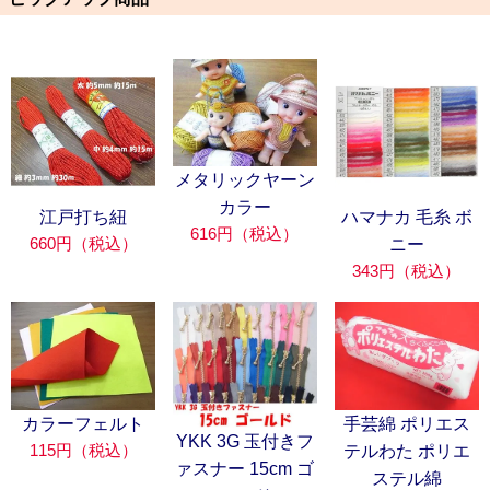
メタリックヤーン
カラー
江戸打ち紐
ハマナカ 毛糸 ボ
616円（税込）
660円（税込）
ニー
343円（税込）
カラーフェルト
手芸綿 ポリエス
YKK 3G 玉付きフ
115円（税込）
テルわた ポリエ
ァスナー 15cm ゴ
ステル綿