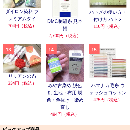
ダイロン染料 プ
ハトメの使い方・
レミアムダイ
付け方 ハトメ
DMC刺繍糸 見本
704円（税込）
110円（税込）
帳
7,700円（税込）
13
14
15
リリアンの糸
334円（税込）
みや古染め 脱色
ハマナカ毛糸 ウ
剤 生地・布用 脱
ォッシュコットン
475円（税込）
色・色抜き・染め
直し
484円（税込）
ピックアップ商品