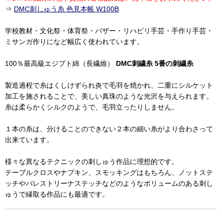
⇒
DMC刺しゅう糸 色見本帳 W100B
学校教材・文化祭・体育祭・バザー・リハビリ手芸・手作り手芸・
ミサンガ作りになど幅広く使われています。
100％最高級エジプト綿（長繊維）
DMC刺繍糸 5番の刺繍糸
製造過程で糸はくしけずられ炎で毛羽を焼かれ、二重にシルケット
加工を施されることで、美しい真珠のような光沢を与えられます。
糸は柔らかくシルクのようで、毛羽立ったりしません。
１本の糸は、分けることのできない２本の細い糸がより合わさって
出来ています。
様々な異なるテクニックの刺しゅう作品に理想的です。
テーブルクロスやナプキン、スモッキングはもちろん、ノットステ
ッチやパレストリーナステッチなどのようなボリュームのある刺し
ゅうで縁取る作品にも最適です。