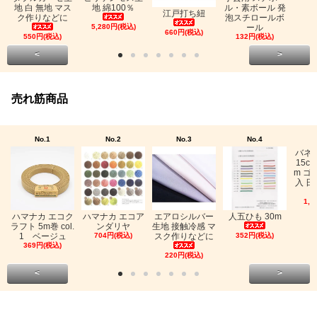
地 綿100％
地 白 無地 マス
ル・素ボール 発
江戸打ち紐
ク作りなどに
泡スチロールボ
5,280円(税込)
ール
660円(税込)
550円(税込)
132円(税込)
<
>
売れ筋商品
No.1
No.2
No.3
No.4
バネ
15c
m ゴ
入 日
1,0
ハマナカ エコク
ハマナカ エコア
エアロシルバー
人五ひも 30m
ラフト 5m巻 col.
ンダリヤ
生地 接触冷感 マ
1 ベージュ
704円(税込)
スク作りなどに
352円(税込)
369円(税込)
220円(税込)
<
>