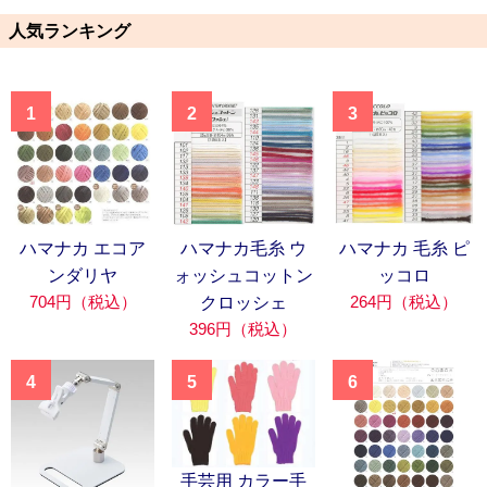
人気ランキング
1
2
3
ハマナカ エコア
ハマナカ毛糸 ウ
ハマナカ 毛糸 ピ
ンダリヤ
ォッシュコットン
ッコロ
704円（税込）
264円（税込）
クロッシェ
396円（税込）
4
5
6
手芸用 カラー手