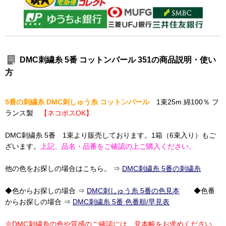
DMC刺繍糸 5番 コットンパール 351の商品説明・使い
方
5番の刺繍糸 DMC刺しゅう糸 コットンパール
1束25m 綿100％ フ
ランス製
【ネコポスOK】
DMC刺繍糸 5番 1束より販売しております。1箱（6束入り）もご
ざいます。
上記、品名・品番をご確認の上ご購入ください。
他の色をお探しの場合はこちら。 ⇒
DMC刺繍糸 5番の刺繍糸
◆色からお探しの場合 ⇒
DMC刺しゅう糸 5番の色見本
◆色番
からお探しの場合 ⇒
DMC刺繍糸 5番 色番順/早見表
※DMC刺繍糸の色や質感のご確認には、見本帳をお求めください。