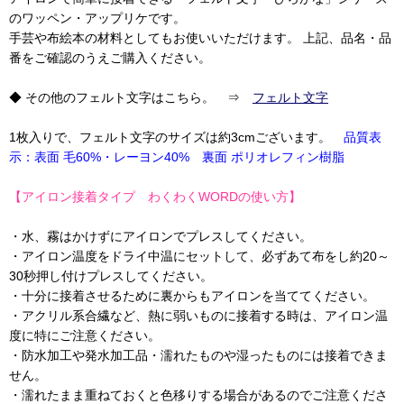
のワッペン・アップリケです。
手芸や布絵本の材料としてもお使いいただけます。 上記、品名・品
番をご確認のうえご購入ください。
◆ その他のフェルト文字はこちら。 ⇒
フェルト文字
1枚入りで、フェルト文字のサイズは約3cmございます。
品質表
示：表面 毛60%・レーヨン40% 裏面 ポリオレフィン樹脂
【アイロン接着タイプ わくわくWORDの使い方】
・水、霧はかけずにアイロンでプレスしてください。
・アイロン温度をドライ中温にセットして、必ずあて布をし約20～
30秒押し付けプレスしてください。
・十分に接着させるために裏からもアイロンを当ててください。
・アクリル系合繊など、熱に弱いものに接着する時は、アイロン温
度に特にご注意ください。
・防水加工や発水加工品・濡れたものや湿ったものには接着できま
せん。
・濡れたまま重ねておくと色移りする場合があるのでご注意くださ