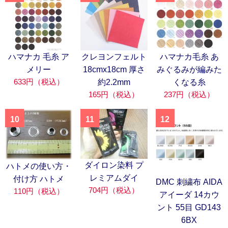
ハマナカ 毛糸 ア
クレヨンフェルト
ハマナカ毛糸 あ
メリー
18cmx18cm 厚さ
みぐるみが編みた
633円（税込）
約2.2mm
くなる糸
165円（税込）
237円（税込）
10
11
12
ダイロン染料 プ
ハトメの使い方・
レミアムダイ
付け方 ハトメ
DMC 刺繍布 AIDA
704円（税込）
110円（税込）
アイーダ 14カウ
ント 55目 GD143
6BX