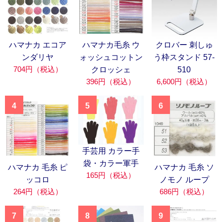
ハマナカ エコア
ハマナカ毛糸 ウ
クロバー 刺しゅ
ンダリヤ
ォッシュコットン
う枠スタンド 57-
704円（税込）
クロッシェ
510
396円（税込）
6,600円（税込）
4
5
6
手芸用 カラー手
袋・カラー軍手
ハマナカ 毛糸 ピ
ハマナカ 毛糸 ソ
165円（税込）
ッコロ
ノモノ ループ
264円（税込）
686円（税込）
7
8
9