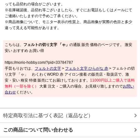
っても品切れの場合がございます。
※在庫確認後、品切れ等ございましたら、すぐにお電話もしくはメールにて
ご連絡いたしますので予めご了承ください。
※商品画像について、モニター表示の性質上、商品画像が実際の色目と多少
違って見える可能性があります。
こちらは、
フェルトの切り文字 「ゃ」
の通販 販売 価格のページです。 激安
安い おすすめ お買い得
https://morio-hobby.com/?pid=33784787
手芸もりおでは、
フェルトの文字
>
フェルト文字 ひらがな 赤
> フェルトの切
り文字 「ゃ」 わくわくWORD 赤 アイロン接着 の販売店・取扱店で、激
安・安い 格安 特価 販売にてお届けしております。
11000円以上ご購入で送料
無料（一部を除く）
大量 注文・ご購入の場合、お見積り致しますので
お問い
合わせ
ください。
特定商取引法に基づく表記（返品など）
この商品について問い合わせる