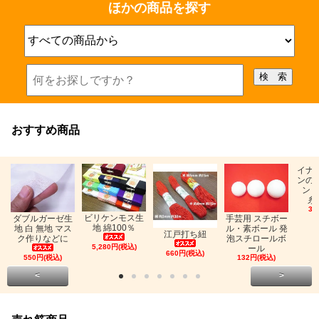
ほかの商品を探す
おすすめ商品
イナ
ンの
ン「
糸
33
ビリケンモス生
ダブルガーゼ生
手芸用 スチボー
地 綿100％
地 白 無地 マス
ル・素ボール 発
江戸打ち紐
ク作りなどに
泡スチロールボ
5,280円(税込)
ール
660円(税込)
550円(税込)
132円(税込)
<
>