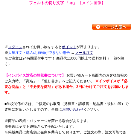
フェルトの切り文字 「ゃ」
【メイン画像】
※
ログイン
されてお買い物をすると
ポイント
が貯まります。
※
大量注文・購入/お買物ができない場合
→
メール注文
※ご注文は24時間受付中です！ 商品代11000円以上で送料無料（一部を除
く）
【インボイス対応の領収書について】
お買い物カート画面内のお客様情報の
ご入力時、「宛名」・「但し書き」へご記入ください。
※インボイスが「必
要な商品」と「不必要な商品」がある場合、2回に分けてご注文をお願いしま
す。
■学校関係の方は、ご指定のお取引（見積書・請求書・納品書・後払い等）で
柔軟に対応いたしますので、事前に
お問い合わせ
ください。
※商品の表紙・パッケージが変わる場合があります。
※発送はヤマト運輸さんで手配いたします。
※掲載商品は実店舗と在庫を共有しております。ご注文の際、注文可能であ