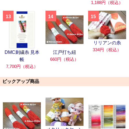
1,188円（税込）
13
14
15
リリアンの糸
334円（税込）
DMC刺繍糸 見本
江戸打ち紐
660円（税込）
帳
7,700円（税込）
ピックアップ商品