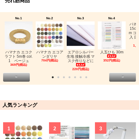
売れ筋商品
No.1
No.2
No.3
No.4
バネ
15c
m ゴ
入 日
1,0
ハマナカ エコク
ハマナカ エコア
エアロシルバー
人五ひも 30m
ラフト 5m巻 col.
ンダリヤ
生地 接触冷感 マ
1 ベージュ
704円(税込)
スク作りなどに
352円(税込)
369円(税込)
220円(税込)
<
>
人気ランキング
1
2
3