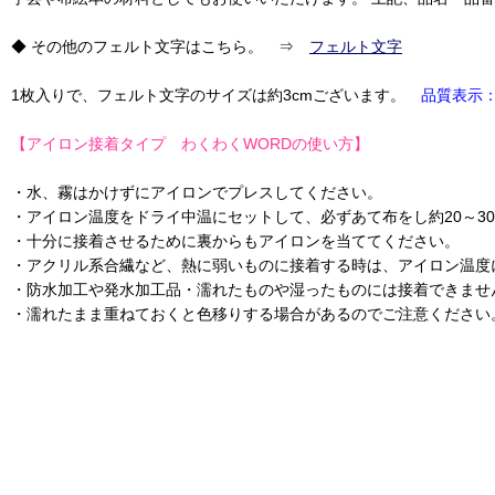
◆ その他のフェルト文字はこちら。 ⇒
フェルト文字
1枚入りで、フェルト文字のサイズは約3cmございます。
品質表示：
【アイロン接着タイプ わくわくWORDの使い方】
・水、霧はかけずにアイロンでプレスしてください。
・アイロン温度をドライ中温にセットして、必ずあて布をし約20～3
・十分に接着させるために裏からもアイロンを当ててください。
・アクリル系合繊など、熱に弱いものに接着する時は、アイロン温度
・防水加工や発水加工品・濡れたものや湿ったものには接着できませ
・濡れたまま重ねておくと色移りする場合があるのでご注意ください