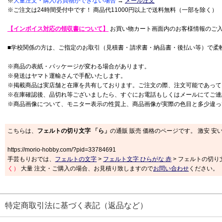
※
大量注文・購入/お買物ができない場合
→
メール注文
※ご注文は24時間受付中です！ 商品代11000円以上で送料無料（一部を除く）
【インボイス対応の領収書について】
お買い物カート画面内のお客様情報のご
■学校関係の方は、ご指定のお取引（見積書・請求書・納品書・後払い等）で柔
※商品の表紙・パッケージが変わる場合があります。
※発送はヤマト運輸さんで手配いたします。
※掲載商品は実店舗と在庫を共有しております。ご注文の際、注文可能であって
※在庫確認後、品切れ等ございましたら、すぐにお電話もしくはメールにてご連
※商品画像について、モニター表示の性質上、商品画像が実際の色目と多少違っ
こちらは、
フェルトの切り文字 「ら」
の通販 販売 価格のページです。 激安 安
https://morio-hobby.com/?pid=33784691
手芸もりおでは、
フェルトの文字
>
フェルト文字 ひらがな 赤
> フェルトの切り
く）
大量 注文・ご購入の場合、お見積り致しますので
お問い合わせ
ください。
特定商取引法に基づく表記（返品など）