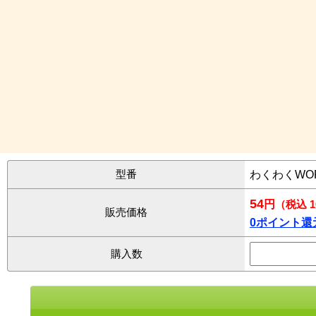
型番
わくわくWO
54
円
（税込 
販売価格
0ポイント還
購入数