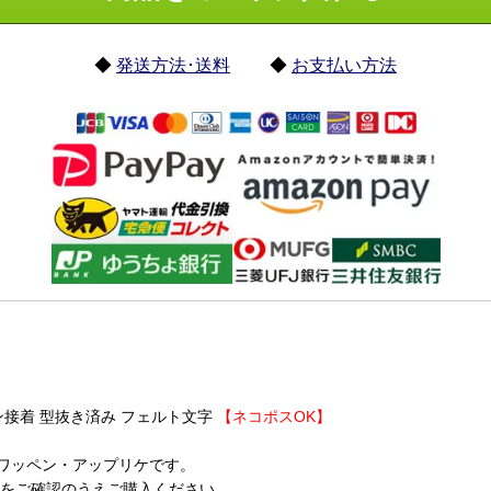
◆
発送方法･送料
◆
お支払い方法
接着 型抜き済み フェルト文字
【ネコポスOK】
ワッペン・アップリケです。
番をご確認のうえご購入ください。