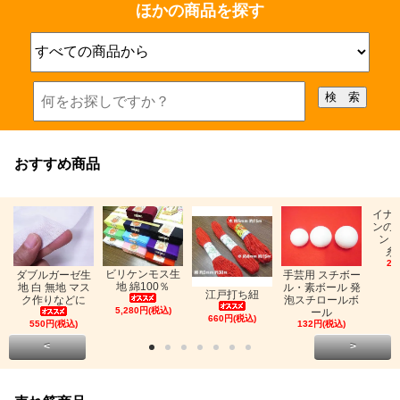
ほかの商品を探す
おすすめ商品
イナ
ンの
ン「
糸
26
ビリケンモス生
ダブルガーゼ生
手芸用 スチボー
地 綿100％
地 白 無地 マス
ル・素ボール 発
江戸打ち紐
ク作りなどに
泡スチロールボ
5,280円(税込)
ール
660円(税込)
550円(税込)
132円(税込)
<
>