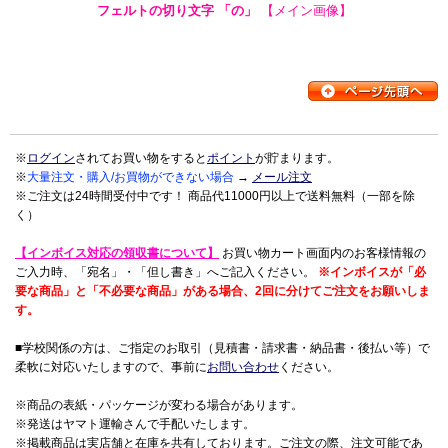
フェルトの切り文字 「の」
【メイン画像】
※
ログイン
されてお買い物をすると
ポイント
が貯まります。
※
大量注文・購入/お買物ができない場合
→
メール注文
※ご注文は24時間受付中です！ 商品代11000円以上で送料無料（一部を除
く）
【インボイス対応の領収書について】
お買い物カート画面内のお客様情報の
ご入力時、「宛名」・「但し書き」へご記入ください。
※インボイスが「必
要な商品」と「不必要な商品」がある場合、2回に分けてご注文をお願いしま
す。
■学校関係の方は、ご指定のお取引（見積書・請求書・納品書・後払い等）で
柔軟に対応いたしますので、事前に
お問い合わせ
ください。
※商品の表紙・パッケージが変わる場合があります。
※発送はヤマト運輸さんで手配いたします。
※掲載商品は実店舗と在庫を共有しております。ご注文の際、注文可能であ