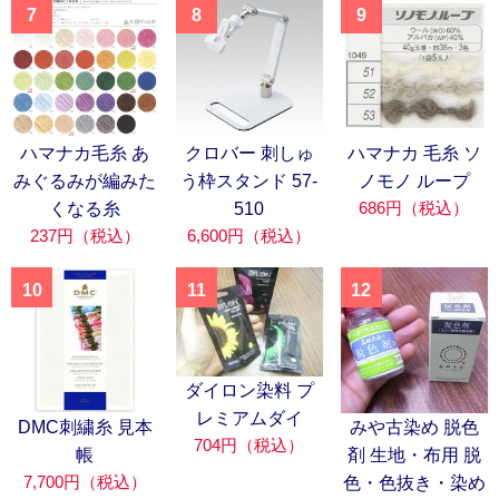
7
8
9
ハマナカ毛糸 あ
クロバー 刺しゅ
ハマナカ 毛糸 ソ
みぐるみが編みた
う枠スタンド 57-
ノモノ ループ
686円（税込）
くなる糸
510
237円（税込）
6,600円（税込）
10
11
12
ダイロン染料 プ
レミアムダイ
DMC刺繍糸 見本
みや古染め 脱色
704円（税込）
帳
剤 生地・布用 脱
7,700円（税込）
色・色抜き・染め