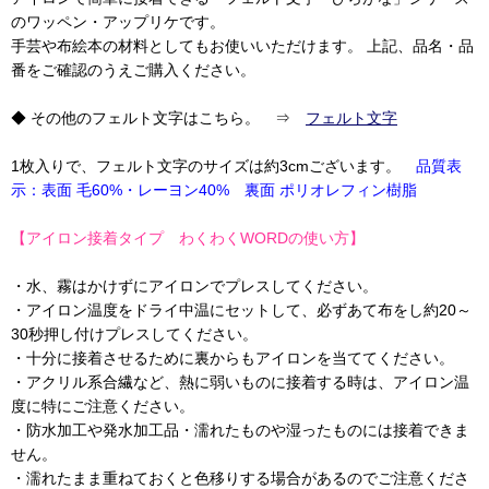
のワッペン・アップリケです。
手芸や布絵本の材料としてもお使いいただけます。 上記、品名・品
番をご確認のうえご購入ください。
◆ その他のフェルト文字はこちら。 ⇒
フェルト文字
1枚入りで、フェルト文字のサイズは約3cmございます。
品質表
示：表面 毛60%・レーヨン40% 裏面 ポリオレフィン樹脂
【アイロン接着タイプ わくわくWORDの使い方】
・水、霧はかけずにアイロンでプレスしてください。
・アイロン温度をドライ中温にセットして、必ずあて布をし約20～
30秒押し付けプレスしてください。
・十分に接着させるために裏からもアイロンを当ててください。
・アクリル系合繊など、熱に弱いものに接着する時は、アイロン温
度に特にご注意ください。
・防水加工や発水加工品・濡れたものや湿ったものには接着できま
せん。
・濡れたまま重ねておくと色移りする場合があるのでご注意くださ