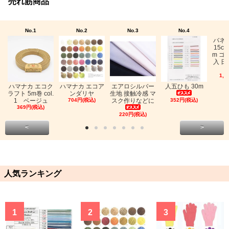
売れ筋商品
No.1
No.2
No.3
No.4
バネ
15c
m ゴ
入 日
1,0
ハマナカ エコク
ハマナカ エコア
エアロシルバー
人五ひも 30m
ラフト 5m巻 col.
ンダリヤ
生地 接触冷感 マ
1 ベージュ
704円(税込)
スク作りなどに
352円(税込)
369円(税込)
220円(税込)
<
>
人気ランキング
1
2
3