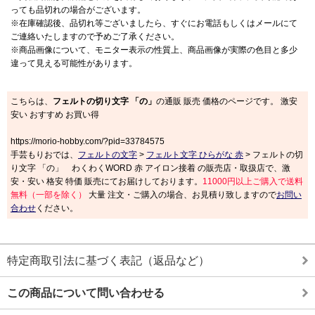
っても品切れの場合がございます。
※在庫確認後、品切れ等ございましたら、すぐにお電話もしくはメールにて
ご連絡いたしますので予めご了承ください。
※商品画像について、モニター表示の性質上、商品画像が実際の色目と多少
違って見える可能性があります。
こちらは、
フェルトの切り文字 「の」
の通販 販売 価格のページです。 激安
安い おすすめ お買い得
https://morio-hobby.com/?pid=33784575
手芸もりおでは、
フェルトの文字
>
フェルト文字 ひらがな 赤
> フェルトの切
り文字 「の」 わくわくWORD 赤 アイロン接着 の販売店・取扱店で、激
安・安い 格安 特価 販売にてお届けしております。
11000円以上ご購入で送料
無料（一部を除く）
大量 注文・ご購入の場合、お見積り致しますので
お問い
合わせ
ください。
特定商取引法に基づく表記（返品など）
この商品について問い合わせる