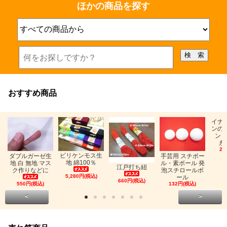
ほかの商品を探す
おすすめ商品
イナ
ンの
ン「
糸
26
ビリケンモス生
ダブルガーゼ生
手芸用 スチボー
地 綿100％
地 白 無地 マス
ル・素ボール 発
江戸打ち紐
ク作りなどに
泡スチロールボ
5,280円(税込)
ール
660円(税込)
550円(税込)
132円(税込)
<
>