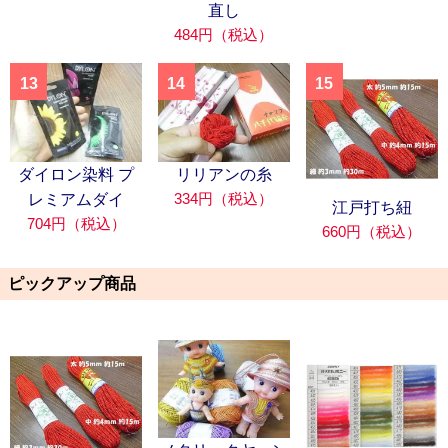
直し
484円（税込）
13
14
15
ダイロン染料 プ
リリアンの糸
334円（税込）
レミアムダイ
江戸打ち紐
704円（税込）
660円（税込）
ピックアップ商品