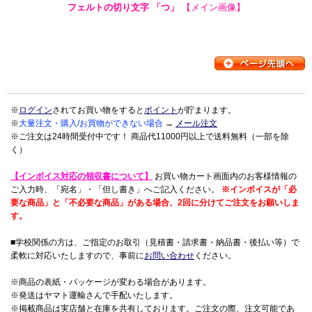
フェルトの切り文字 「つ」
【メイン画像】
※
ログイン
されてお買い物をすると
ポイント
が貯まります。
※
大量注文・購入/お買物ができない場合
→
メール注文
※ご注文は24時間受付中です！ 商品代11000円以上で送料無料（一部を除
く）
【インボイス対応の領収書について】
お買い物カート画面内のお客様情報の
ご入力時、「宛名」・「但し書き」へご記入ください。
※インボイスが「必
要な商品」と「不必要な商品」がある場合、2回に分けてご注文をお願いしま
す。
■学校関係の方は、ご指定のお取引（見積書・請求書・納品書・後払い等）で
柔軟に対応いたしますので、事前に
お問い合わせ
ください。
※商品の表紙・パッケージが変わる場合があります。
※発送はヤマト運輸さんで手配いたします。
※掲載商品は実店舗と在庫を共有しております。ご注文の際、注文可能であ