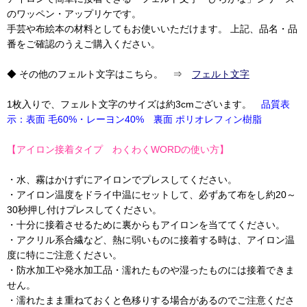
のワッペン・アップリケです。
手芸や布絵本の材料としてもお使いいただけます。 上記、品名・品
番をご確認のうえご購入ください。
◆ その他のフェルト文字はこちら。 ⇒
フェルト文字
1枚入りで、フェルト文字のサイズは約3cmございます。
品質表
示：表面 毛60%・レーヨン40% 裏面 ポリオレフィン樹脂
【アイロン接着タイプ わくわくWORDの使い方】
・水、霧はかけずにアイロンでプレスしてください。
・アイロン温度をドライ中温にセットして、必ずあて布をし約20～
30秒押し付けプレスしてください。
・十分に接着させるために裏からもアイロンを当ててください。
・アクリル系合繊など、熱に弱いものに接着する時は、アイロン温
度に特にご注意ください。
・防水加工や発水加工品・濡れたものや湿ったものには接着できま
せん。
・濡れたまま重ねておくと色移りする場合があるのでご注意くださ