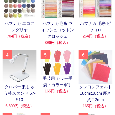
ハマナカ エコア
ハマナカ毛糸 ウ
ハマナカ 毛糸 ピ
ンダリヤ
ォッシュコットン
ッコロ
704円（税込）
264円（税込）
クロッシェ
396円（税込）
4
5
6
手芸用 カラー手
袋・カラー軍手
クロバー 刺しゅ
クレヨンフェルト
165円（税込）
う枠スタンド 57-
18cmx18cm 厚さ
510
約2.2mm
6,600円（税込）
165円（税込）