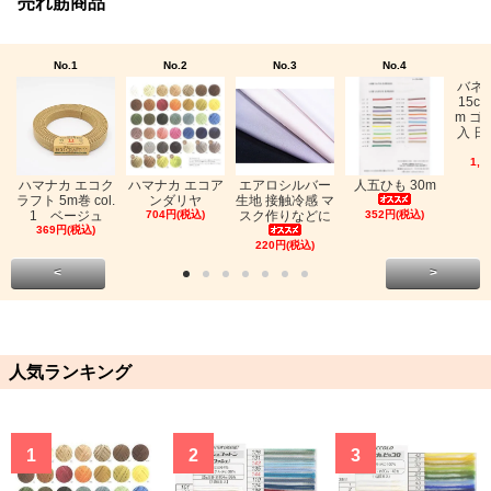
売れ筋商品
No.1
No.2
No.3
No.4
バネ
15c
m ゴ
入 日
1,0
ハマナカ エコク
ハマナカ エコア
エアロシルバー
人五ひも 30m
ラフト 5m巻 col.
ンダリヤ
生地 接触冷感 マ
1 ベージュ
704円(税込)
スク作りなどに
352円(税込)
369円(税込)
220円(税込)
<
>
人気ランキング
1
2
3