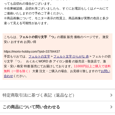
っても品切れの場合がございます。
※在庫確認後、品切れ等ございましたら、すぐにお電話もしくはメールにて
ご連絡いたしますので予めご了承ください。
※商品画像について、モニター表示の性質上、商品画像が実際の色目と多少
違って見える可能性があります。
こちらは、
フェルトの切り文字 「つ」
の通販 販売 価格のページです。 激安
安い おすすめ お買い得
https://morio-hobby.com/?pid=33784437
手芸もりおでは、
フェルトの文字
>
フェルト文字 ひらがな 赤
> フェルトの切
り文字 「つ」 わくわくWORD 赤 アイロン接着 の販売店・取扱店で、激
安・安い 格安 特価 販売にてお届けしております。
11000円以上ご購入で送料
無料（一部を除く）
大量 注文・ご購入の場合、お見積り致しますので
お問い
合わせ
ください。
特定商取引法に基づく表記（返品など）
この商品について問い合わせる