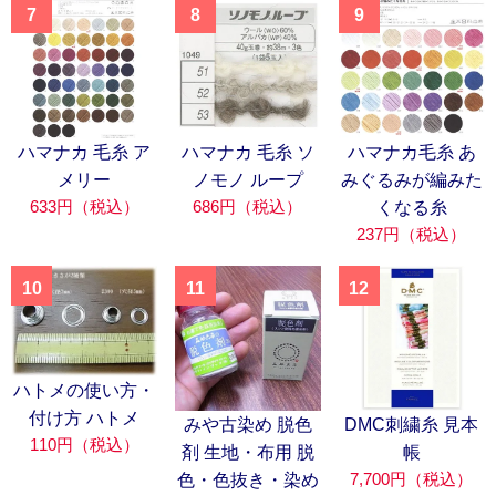
7
8
9
ハマナカ 毛糸 ア
ハマナカ 毛糸 ソ
ハマナカ毛糸 あ
メリー
ノモノ ループ
みぐるみが編みた
633円（税込）
686円（税込）
くなる糸
237円（税込）
10
11
12
ハトメの使い方・
付け方 ハトメ
みや古染め 脱色
DMC刺繍糸 見本
110円（税込）
剤 生地・布用 脱
帳
7,700円（税込）
色・色抜き・染め