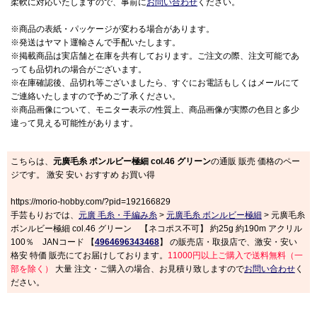
柔軟に対応いたしますので、事前に
お問い合わせ
ください。
※商品の表紙・パッケージが変わる場合があります。
※発送はヤマト運輸さんで手配いたします。
※掲載商品は実店舗と在庫を共有しております。ご注文の際、注文可能であ
っても品切れの場合がございます。
※在庫確認後、品切れ等ございましたら、すぐにお電話もしくはメールにて
ご連絡いたしますので予めご了承ください。
※商品画像について、モニター表示の性質上、商品画像が実際の色目と多少
違って見える可能性があります。
こちらは、
元廣毛糸 ボンルビー極細 col.46 グリーン
の通販 販売 価格のペー
ジです。 激安 安い おすすめ お買い得
https://morio-hobby.com/?pid=192166829
手芸もりおでは、
元廣 毛糸・手編み糸
>
元廣毛糸 ボンルビー極細
> 元廣毛糸
ボンルビー極細 col.46 グリーン 【ネコポス不可】 約25g 約190m アクリル
100％ JANコード 【
4964696343468
】 の販売店・取扱店で、激安・安い
格安 特価 販売にてお届けしております。
11000円以上ご購入で送料無料（一
部を除く）
大量 注文・ご購入の場合、お見積り致しますので
お問い合わせ
く
ださい。