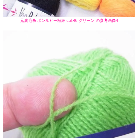
元廣毛糸 ボンルビー極細 col.46 グリーン の参考画像4