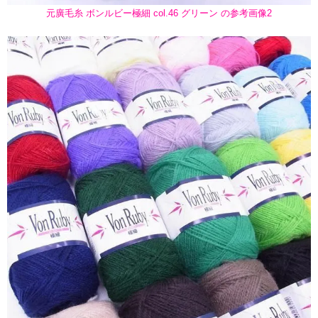
元廣毛糸 ボンルビー極細 col.46 グリーン の参考画像2