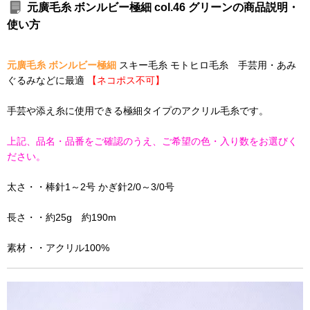
元廣毛糸 ボンルビー極細 col.46 グリーンの商品説明・
使い方
元廣毛糸 ボンルビー極細
スキー毛糸 モトヒロ毛糸 手芸用・あみ
ぐるみなどに最適
【ネコポス不可】
手芸や添え糸に使用できる極細タイプのアクリル毛糸です。
上記、品名・品番をご確認のうえ、ご希望の色・入り数をお選びく
ださい。
太さ・・棒針1～2号 かぎ針2/0～3/0号
長さ・・約25g 約190m
素材・・アクリル100%