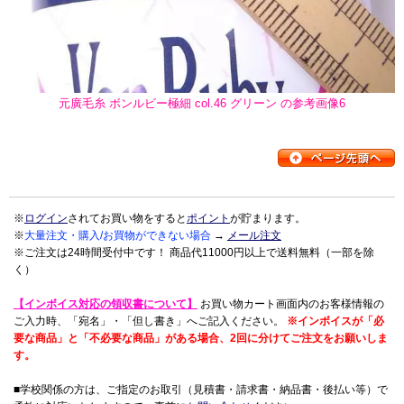
元廣毛糸 ボンルビー極細 col.46 グリーン の参考画像6
※
ログイン
されてお買い物をすると
ポイント
が貯まります。
※
大量注文・購入/お買物ができない場合
→
メール注文
※ご注文は24時間受付中です！ 商品代11000円以上で送料無料（一部を除
く）
【インボイス対応の領収書について】
お買い物カート画面内のお客様情報の
ご入力時、「宛名」・「但し書き」へご記入ください。
※インボイスが「必
要な商品」と「不必要な商品」がある場合、2回に分けてご注文をお願いしま
す。
■学校関係の方は、ご指定のお取引（見積書・請求書・納品書・後払い等）で