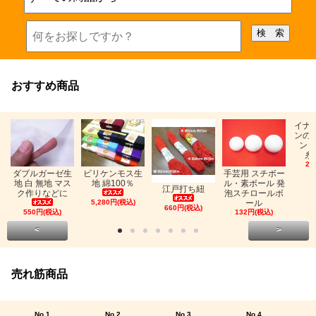
おすすめ商品
イナ
ンの
ン「
糸
26
ビリケンモス生
ダブルガーゼ生
手芸用 スチボー
地 綿100％
地 白 無地 マス
ル・素ボール 発
江戸打ち紐
ク作りなどに
泡スチロールボ
5,280円(税込)
ール
660円(税込)
550円(税込)
132円(税込)
<
>
売れ筋商品
No.1
No.2
No.3
No.4