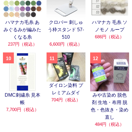
ハマナカ毛糸 あ
クロバー 刺しゅ
ハマナカ 毛糸 ソ
みぐるみが編みた
う枠スタンド 57-
ノモノ ループ
686円（税込）
くなる糸
510
237円（税込）
6,600円（税込）
10
11
12
ダイロン染料 プ
レミアムダイ
DMC刺繍糸 見本
みや古染め 脱色
704円（税込）
帳
剤 生地・布用 脱
7,700円（税込）
色・色抜き・染め
直し
484円（税込）