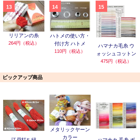
13
14
15
リリアンの糸
ハトメの使い方・
264円（税込）
付け方 ハトメ
ハマナカ毛糸 ウ
110円（税込）
ォッシュコットン
475円（税込）
ピックアップ商品
メタリックヤーン
カラー
江戸打ち紐
ハマナカ 毛糸 ボ