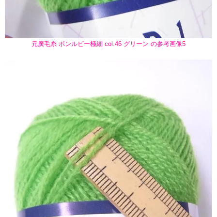
元廣毛糸 ボンルビー極細 col.46 グリーン の参考画像5