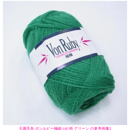
元廣毛糸 ボンルビー極細 col.46 グリーン の参考画像1