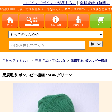
ログイン（ポイントが貯まる）
|
会員登録（無料）
上で送料無料（一部を除く）、ネコポス1通250円（厚さなど条件あり）。詳しくは、
手芸の店 もりお！
>
元廣 毛糸・手編み糸
>
元廣毛糸 ボンルビー極細
元廣毛糸 ボンルビー極細 col.46 グリーン