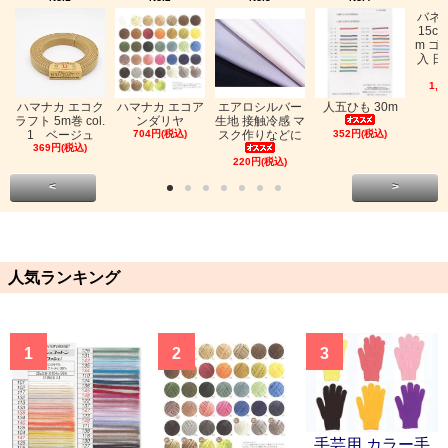
バネ
15c
m ゴ
入 日
1,0
ハマナカ エコク
ハマナカ エコア
エアロシルバー
人五ひも 30m
ラフト 5m巻 col.
ンダリヤ
生地 接触冷感 マ
1 ベージュ
704円(税込)
スク作りなどに
352円(税込)
369円(税込)
220円(税込)
<
>
人気ランキング
1
2
3
手芸用 カラー手