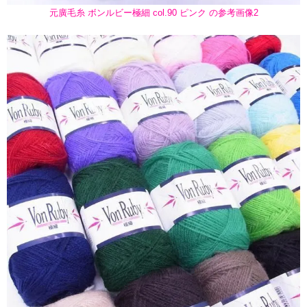
元廣毛糸 ボンルビー極細 col.90 ピンク の参考画像2