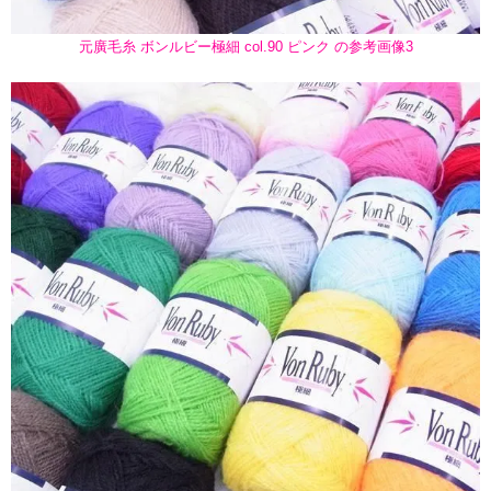
元廣毛糸 ボンルビー極細 col.90 ピンク の参考画像3