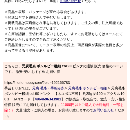
柔軟に対応いたしますので、事前に
お問い合わせ
ください。
※商品の表紙・パッケージが変わる場合があります。
※発送はヤマト運輸さんで手配いたします。
※掲載商品は実店舗と在庫を共有しております。ご注文の際、注文可能であ
っても品切れの場合がございます。
※在庫確認後、品切れ等ございましたら、すぐにお電話もしくはメールにて
ご連絡いたしますので予めご了承ください。
※商品画像について、モニター表示の性質上、商品画像が実際の色目と多少
違って見える可能性があります。
こちらは、
元廣毛糸 ボンルビー極細 col.90 ピンク
の通販 販売 価格のページ
です。 激安 安い おすすめ お買い得
https://morio-hobby.com/?pid=192166783
手芸もりおでは、
元廣 毛糸・手編み糸
>
元廣毛糸 ボンルビー極細
> 元廣毛糸
ボンルビー極細 col.90 ピンク 【ネコポス不可】 約25g 約190m アクリル10
0％ JANコード 【
4964696343901
】 の販売店・取扱店で、激安・安い 格安
特価 販売にてお届けしております。
11000円以上ご購入で送料無料（一部を
除く）
大量 注文・ご購入の場合、お見積り致しますので
お問い合わせ
くださ
い。