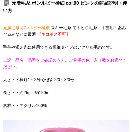
元廣毛糸 ボンルビー極細 col.90 ピンクの商品説明・使
い方
元廣毛糸 ボンルビー極細
スキー毛糸 モトヒロ毛糸 手芸用・あみ
ぐるみなどに最適
【ネコポス不可】
手芸や添え糸に使用できる極細タイプのアクリル毛糸です。
上記、品名・品番をご確認のうえ、ご希望の色・入り数をお選びく
ださい。
太さ・・棒針1～2号 かぎ針2/0～3/0号
長さ・・約25g 約190m
素材・・アクリル100%