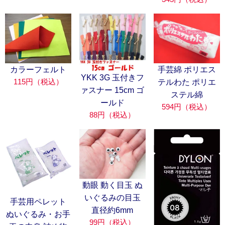
カラーフェルト
手芸綿 ポリエス
YKK 3G 玉付きフ
115円（税込）
テルわた ポリエ
ァスナー 15cm ゴ
ステル綿
ールド
594円（税込）
88円（税込）
動眼 動く目玉 ぬ
いぐるみの目玉
手芸用ペレット
直径約6mm
ぬいぐるみ・お手
99円（税込）