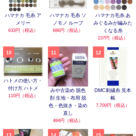
ハマナカ 毛糸 ア
ハマナカ 毛糸 ソ
ハマナカ毛糸 あ
メリー
ノモノ ループ
みぐるみが編みた
633円（税込）
686円（税込）
くなる糸
237円（税込）
10
11
12
ハトメの使い方・
付け方 ハトメ
みや古染め 脱色
DMC刺繍糸 見本
110円（税込）
剤 生地・布用 脱
帳
7,700円（税込）
色・色抜き・染め
直し
484円（税込）
13
14
15