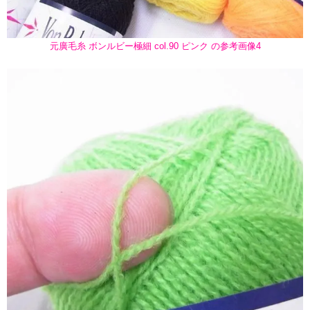
元廣毛糸 ボンルビー極細 col.90 ピンク の参考画像4