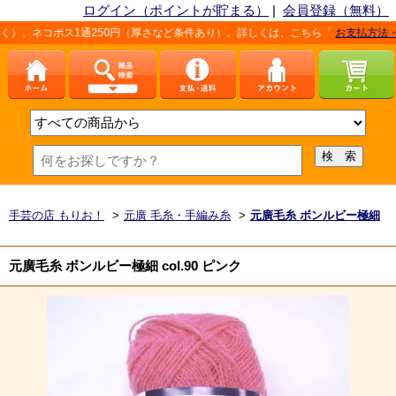
ログイン（ポイントが貯まる）
|
会員登録（無料）
250円（厚さなど条件あり）。詳しくは、こちら「
お支払方法・発送方法・送料
」
手芸の店 もりお！
>
元廣 毛糸・手編み糸
>
元廣毛糸 ボンルビー極細
元廣毛糸 ボンルビー極細 col.90 ピンク