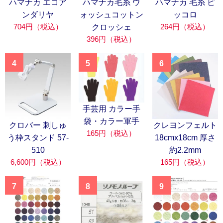
ハマナカ エコア
ハマナカ毛糸 ウ
ハマナカ 毛糸 ピ
ンダリヤ
ォッシュコットン
ッコロ
704円（税込）
264円（税込）
クロッシェ
396円（税込）
4
5
6
手芸用 カラー手
袋・カラー軍手
クロバー 刺しゅ
クレヨンフェルト
165円（税込）
う枠スタンド 57-
18cmx18cm 厚さ
510
約2.2mm
6,600円（税込）
165円（税込）
7
8
9