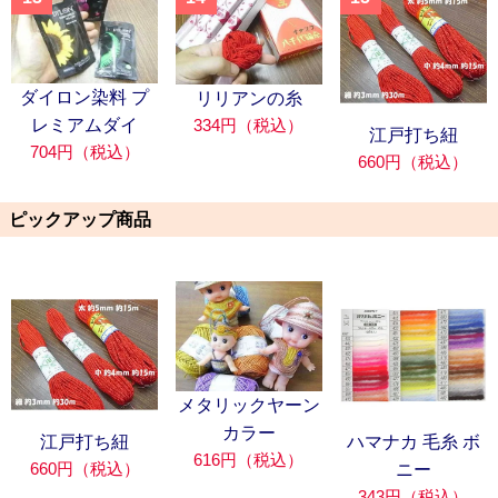
ダイロン染料 プ
リリアンの糸
334円（税込）
レミアムダイ
江戸打ち紐
704円（税込）
660円（税込）
ピックアップ商品
メタリックヤーン
カラー
江戸打ち紐
ハマナカ 毛糸 ボ
616円（税込）
660円（税込）
ニー
343円（税込）