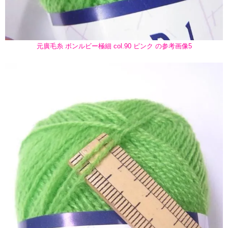
元廣毛糸 ボンルビー極細 col.90 ピンク の参考画像5