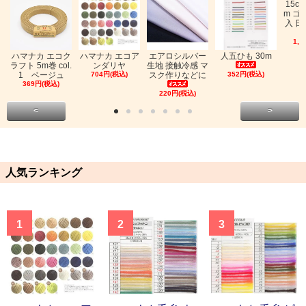
15c
m ゴ
入 日
1,0
ハマナカ エコク
ハマナカ エコア
エアロシルバー
人五ひも 30m
ラフト 5m巻 col.
ンダリヤ
生地 接触冷感 マ
1 ベージュ
704円(税込)
スク作りなどに
352円(税込)
369円(税込)
220円(税込)
<
>
人気ランキング
1
2
3