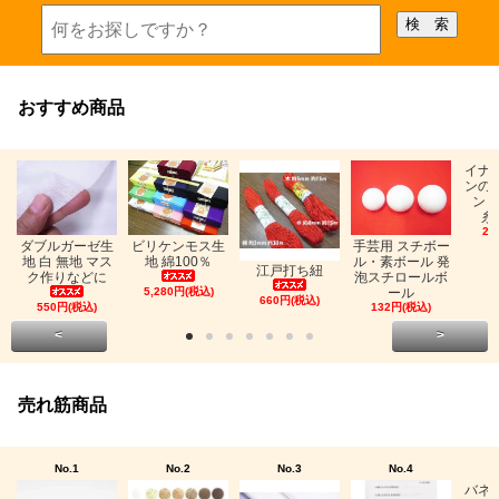
おすすめ商品
イナ
ンの
ン「
糸
26
ビリケンモス生
ダブルガーゼ生
手芸用 スチボー
地 綿100％
地 白 無地 マス
ル・素ボール 発
江戸打ち紐
ク作りなどに
泡スチロールボ
5,280円(税込)
ール
660円(税込)
550円(税込)
132円(税込)
<
>
売れ筋商品
No.1
No.2
No.3
No.4
バネ