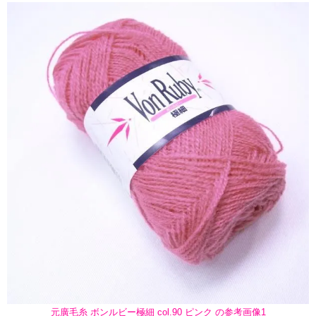
元廣毛糸 ボンルビー極細 col.90 ピンク の参考画像1