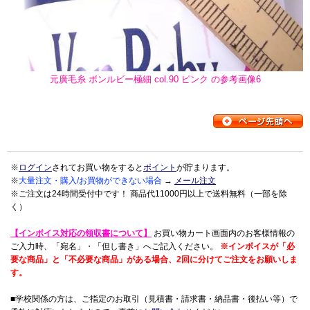
元廣毛糸 ボンルビー極細 col.90 ピンク の参考画像6
※
ログイン
されてお買い物をすると
ポイント
が貯まります。
※
大量注文・購入/お買物ができない場合
→
メール注文
※ご注文は24時間受付中です！ 商品代11000円以上で送料無料（一部を除
く）
【インボイス対応の領収書について】
お買い物カート画面内のお客様情報の
ご入力時、「宛名」・「但し書き」へご記入ください。
※インボイスが「必
要な商品」と「不必要な商品」がある場合、2回に分けてご注文をお願いしま
す。
■学校関係の方は、ご指定のお取引（見積書・請求書・納品書・後払い等）で