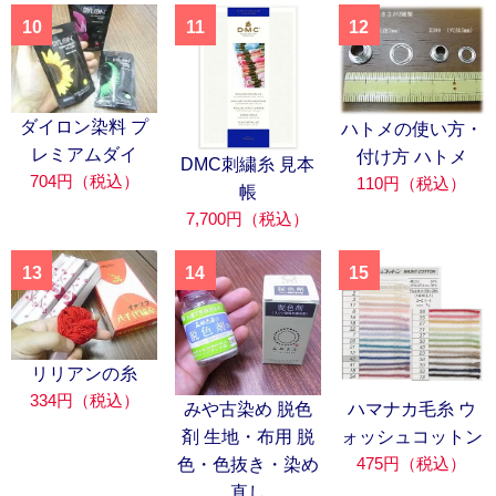
10
11
12
ダイロン染料 プ
ハトメの使い方・
レミアムダイ
付け方 ハトメ
DMC刺繍糸 見本
704円（税込）
110円（税込）
帳
7,700円（税込）
13
14
15
リリアンの糸
334円（税込）
みや古染め 脱色
ハマナカ毛糸 ウ
剤 生地・布用 脱
ォッシュコットン
475円（税込）
色・色抜き・染め
直し