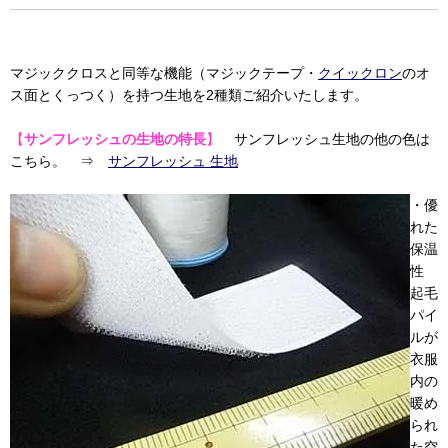
マジッククロスと同等な機能（マジックテープ・
クイックロン
のオ
ス面とくっつく）を持つ生地を2種類ご紹介いたします。
【
サンフレッシュの生地の特長
】
サンフレッシュ生地の他の色は
こちら。 ⇒
サンフレッシュ 生地
・優
れた
保温
性
起毛
パイ
ルが
衣服
内の
暖め
られ
た空