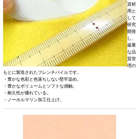
資材
用と
して
研究
開発
し、
厳重
な品
質管
理の
もとに製造されたフレンチパイルです。
・豊かな色彩と色落ちしない堅牢染め。
・豊かなボリュームとソフトな感触。
・耐久性が優れている。
・ノーホルマリン加工仕上げ。