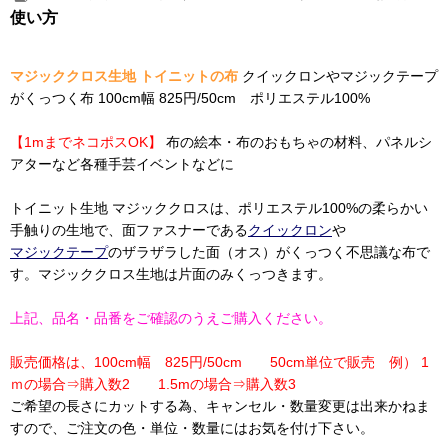
使い方
マジッククロス生地 トイニットの布
クイックロンやマジックテープ
がくっつく布 100cm幅 825円/50cm ポリエステル100%
【1mまでネコポスOK】
布の絵本・布のおもちゃの材料、パネルシ
アターなど各種手芸イベントなどに
トイニット生地 マジッククロスは、ポリエステル100%の柔らかい
手触りの生地で、面ファスナーである
クイックロン
や
マジックテープ
のザラザラした面（オス）がくっつく不思議な布で
す。マジッククロス生地は片面のみくっつきます。
上記、品名・品番をご確認のうえご購入ください。
販売価格は、100cm幅 825円/50cm 50cm単位で販売 例） 1
ｍの場合⇒購入数2 1.5mの場合⇒購入数3
ご希望の長さにカットする為、キャンセル・数量変更は出来かねま
すので、ご注文の色・単位・数量にはお気を付け下さい。