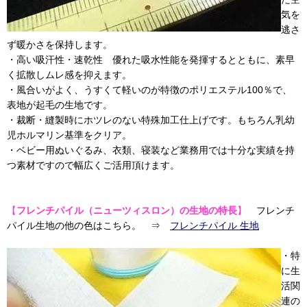
気を
逃さ
ず暖かさを保持します。
・高い吸汗性・速乾性 優れた吸水性能を発揮するとともに、素早
く拡散しムレ感を抑えます。
・風合いがよく、うすくて軽いのが特徴のポリエステル100％で、
表地が起毛の生地です。
・裁断・縫製時にホツレのない特殊加工仕上げです。もちろん乳幼
児ホルマリン基準をクリア。
・ベビー用ぬいぐるみ、衣類、寝装など業務用では十分な実績を持
つ素材ですので幅広くご活用頂けます。
【
フレンチパイル（ニューツィスロン）の生地の特長
】
フレンチ
パイル生地の他の色はこちら。 ⇒
フレンチパイル 生地
・特
に生
活関
連の