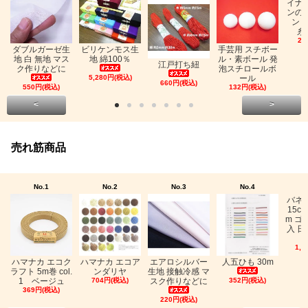
イナ
ンの
ン「
糸
26
ビリケンモス生
ダブルガーゼ生
手芸用 スチボー
地 綿100％
地 白 無地 マス
ル・素ボール 発
江戸打ち紐
ク作りなどに
泡スチロールボ
5,280円(税込)
ール
660円(税込)
550円(税込)
132円(税込)
<
>
売れ筋商品
No.1
No.2
No.3
No.4
バネ
15c
m ゴ
入 日
1,0
ハマナカ エコク
ハマナカ エコア
エアロシルバー
人五ひも 30m
ラフト 5m巻 col.
ンダリヤ
生地 接触冷感 マ
1 ベージュ
704円(税込)
スク作りなどに
352円(税込)
369円(税込)
220円(税込)