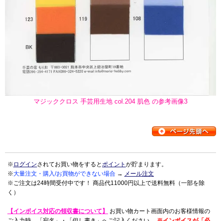
マジッククロス 手芸用生地 col.204 肌色 の参考画像3
※
ログイン
されてお買い物をすると
ポイント
が貯まります。
※
大量注文・購入/お買物ができない場合
→
メール注文
※ご注文は24時間受付中です！ 商品代11000円以上で送料無料（一部を除
く）
【インボイス対応の領収書について】
お買い物カート画面内のお客様情報の
ご入力時、「宛名」・「但し書き」へご記入ください。
※インボイスが「必