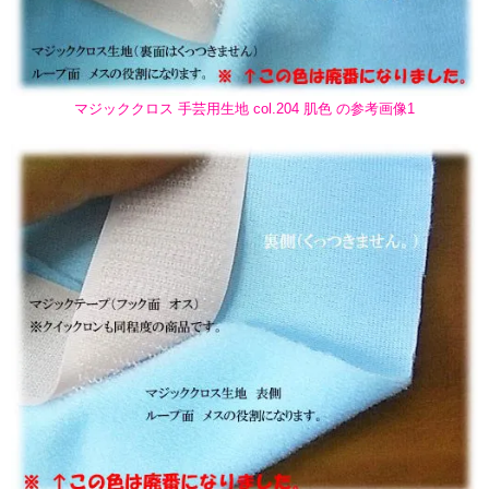
マジッククロス 手芸用生地 col.204 肌色 の参考画像1