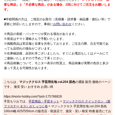
要な商品」と「不必要な商品」がある場合、2回に分けてご注文をお願いしま
す。
■学校関係の方は、ご指定のお取引（見積書・請求書・納品書・後払い等）で
柔軟に対応いたしますので、事前に
お問い合わせ
ください。
※商品の表紙・パッケージが変わる場合があります。
※発送はヤマト運輸さんで手配いたします。
※掲載商品は実店舗と在庫を共有しております。ご注文の際、注文可能であ
っても品切れの場合がございます。
※在庫確認後、品切れ等ございましたら、すぐにお電話もしくはメールにて
ご連絡いたしますので予めご了承ください。
※商品画像について、モニター表示の性質上、商品画像が実際の色目と多少
違って見える可能性があります。
こちらは、
マジッククロス 手芸用生地 col.204 肌色
の通販 販売 価格のページ
です。 激安 安い おすすめ お買い得
https://morio-hobby.com/?pid=175788828
手芸もりおでは、
手芸用品・手芸キット
>
マジッククロス クイックロン （面
ファスナー オス）がくっつく布
> マジッククロス 手芸用生地 col.204 肌色
100cm幅 825円/50cm の販売店・取扱店で、激安・安い 格安 特価 販売にてお