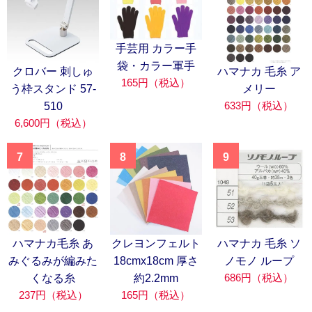
手芸用 カラー手
袋・カラー軍手
クロバー 刺しゅ
ハマナカ 毛糸 ア
165円（税込）
う枠スタンド 57-
メリー
633円（税込）
510
6,600円（税込）
7
8
9
ハマナカ毛糸 あ
クレヨンフェルト
ハマナカ 毛糸 ソ
みぐるみが編みた
18cmx18cm 厚さ
ノモノ ループ
686円（税込）
くなる糸
約2.2mm
237円（税込）
165円（税込）