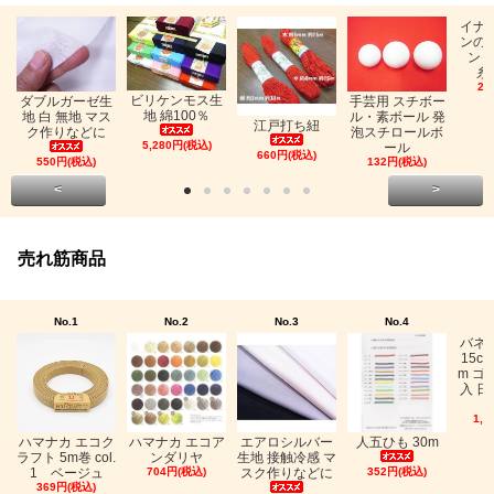
イナ
ンの
ン「
糸
26
ビリケンモス生
ダブルガーゼ生
手芸用 スチボー
地 綿100％
地 白 無地 マス
ル・素ボール 発
江戸打ち紐
ク作りなどに
泡スチロールボ
5,280円(税込)
ール
660円(税込)
550円(税込)
132円(税込)
<
>
売れ筋商品
No.1
No.2
No.3
No.4
バネ
15c
m ゴ
入 日
1,0
ハマナカ エコク
ハマナカ エコア
エアロシルバー
人五ひも 30m
ラフト 5m巻 col.
ンダリヤ
生地 接触冷感 マ
1 ベージュ
704円(税込)
スク作りなどに
352円(税込)
369円(税込)