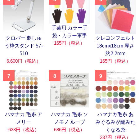
手芸用 カラー手
袋・カラー軍手
クロバー 刺しゅ
クレヨンフェルト
165円（税込）
う枠スタンド 57-
18cmx18cm 厚さ
510
約2.2mm
6,600円（税込）
165円（税込）
7
8
9
ハマナカ 毛糸 ア
ハマナカ 毛糸 ソ
ハマナカ毛糸 あ
メリー
ノモノ ループ
みぐるみが編みた
633円（税込）
686円（税込）
くなる糸
237円（税込）