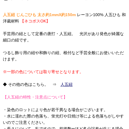
人五紐 じんごひも 太さ約1mmX約150m
レーヨン100% 人五ひも 和
洋裁材料
【ネコポスOK】
手芸用の紐として定番の唐打・人五紐。 光沢があり発色が綺麗な
細口の紐です。
つるし飾り用の紐や和飾りの紐、根付など手芸全般にお使いいただ
けます。
※一部の色については取り寄せとなります。
◆ その他の色はこちら。 ⇒
人五紐
【人五紐の特性・注意点について】
・染色のロットにより色が若干異なる場合がございます。
・水に濡れた際の色落ち、蛍光灯や日焼け等による色落ちがしやす
いのでご注意ください。
・長さについて、乱ですので、前後数mほど多少誤差が生じる場合