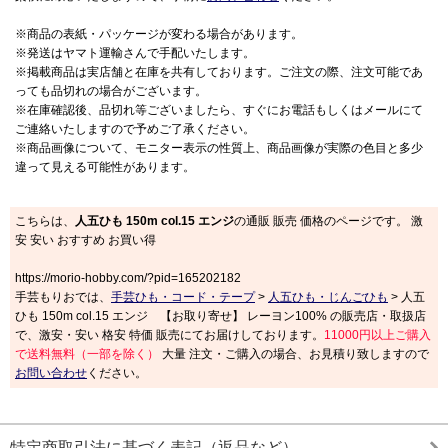
※商品の表紙・パッケージが変わる場合があります。
※発送はヤマト運輸さんで手配いたします。
※掲載商品は実店舗と在庫を共有しております。ご注文の際、注文可能であ
っても品切れの場合がございます。
※在庫確認後、品切れ等ございましたら、すぐにお電話もしくはメールにて
ご連絡いたしますので予めご了承ください。
※商品画像について、モニター表示の性質上、商品画像が実際の色目と多少
違って見える可能性があります。
こちらは、
人五ひも 150m col.15 エンジ
の通販 販売 価格のページです。 激
安 安い おすすめ お買い得
https://morio-hobby.com/?pid=165202182
手芸もりおでは、
手芸ひも・コード・テープ
>
人五ひも・じんごひも
> 人五
ひも 150m col.15 エンジ 【お取り寄せ】 レーヨン100% の販売店・取扱店
で、激安・安い 格安 特価 販売にてお届けしております。
11000円以上ご購入
で送料無料（一部を除く）
大量 注文・ご購入の場合、お見積り致しますので
お問い合わせ
ください。
特定商取引法に基づく表記（返品など）