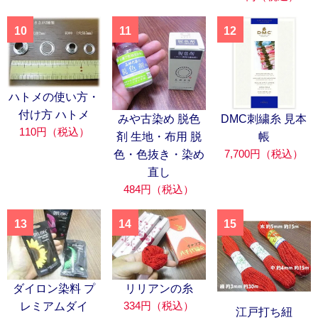
10
11
12
ハトメの使い方・
付け方 ハトメ
みや古染め 脱色
DMC刺繍糸 見本
110円（税込）
剤 生地・布用 脱
帳
7,700円（税込）
色・色抜き・染め
直し
484円（税込）
13
14
15
ダイロン染料 プ
リリアンの糸
334円（税込）
レミアムダイ
江戸打ち紐