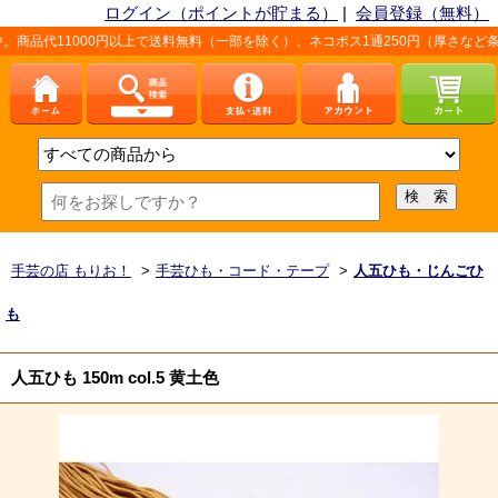
ログイン（ポイントが貯まる）
|
会員登録（無料）
00円以上で送料無料（一部を除く）、ネコポス1通250円（厚さなど条件あり）。
手芸の店 もりお！
>
手芸ひも・コード・テープ
>
人五ひも・じんごひ
も
人五ひも 150m col.5 黄土色