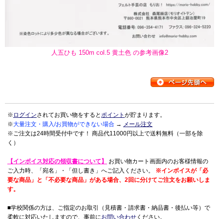
人五ひも 150m col.5 黄土色 の参考画像2
※
ログイン
されてお買い物をすると
ポイント
が貯まります。
※
大量注文・購入/お買物ができない場合
→
メール注文
※ご注文は24時間受付中です！ 商品代11000円以上で送料無料（一部を除
く）
【インボイス対応の領収書について】
お買い物カート画面内のお客様情報の
ご入力時、「宛名」・「但し書き」へご記入ください。
※インボイスが「必
要な商品」と「不必要な商品」がある場合、2回に分けてご注文をお願いしま
す。
■学校関係の方は、ご指定のお取引（見積書・請求書・納品書・後払い等）で
柔軟に対応いたしますので、事前に
お問い合わせ
ください。