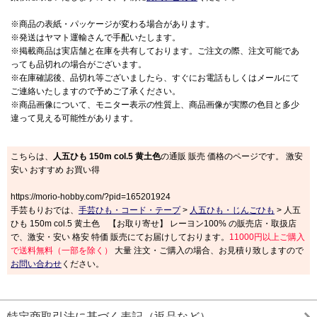
※商品の表紙・パッケージが変わる場合があります。
※発送はヤマト運輸さんで手配いたします。
※掲載商品は実店舗と在庫を共有しております。ご注文の際、注文可能であ
っても品切れの場合がございます。
※在庫確認後、品切れ等ございましたら、すぐにお電話もしくはメールにて
ご連絡いたしますので予めご了承ください。
※商品画像について、モニター表示の性質上、商品画像が実際の色目と多少
違って見える可能性があります。
こちらは、
人五ひも 150m col.5 黄土色
の通販 販売 価格のページです。 激安
安い おすすめ お買い得
https://morio-hobby.com/?pid=165201924
手芸もりおでは、
手芸ひも・コード・テープ
>
人五ひも・じんごひも
> 人五
ひも 150m col.5 黄土色 【お取り寄せ】 レーヨン100% の販売店・取扱店
で、激安・安い 格安 特価 販売にてお届けしております。
11000円以上ご購入
で送料無料（一部を除く）
大量 注文・ご購入の場合、お見積り致しますので
お問い合わせ
ください。
特定商取引法に基づく表記（返品など）