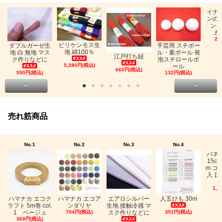
イナ
ンの
ン「
糸
26
ビリケンモス生
ダブルガーゼ生
手芸用 スチボー
地 綿100％
地 白 無地 マス
ル・素ボール 発
江戸打ち紐
ク作りなどに
泡スチロールボ
5,280円(税込)
ール
660円(税込)
550円(税込)
132円(税込)
<
>
売れ筋商品
No.1
No.2
No.3
No.4
バネ
15c
m ゴ
入 日
1,0
ハマナカ エコク
ハマナカ エコア
エアロシルバー
人五ひも 30m
ラフト 5m巻 col.
ンダリヤ
生地 接触冷感 マ
1 ベージュ
704円(税込)
スク作りなどに
352円(税込)
369円(税込)