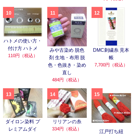
10
11
12
ハトメの使い方・
付け方 ハトメ
みや古染め 脱色
DMC刺繍糸 見本
110円（税込）
剤 生地・布用 脱
帳
7,700円（税込）
色・色抜き・染め
直し
484円（税込）
13
14
15
ダイロン染料 プ
リリアンの糸
334円（税込）
レミアムダイ
江戸打ち紐