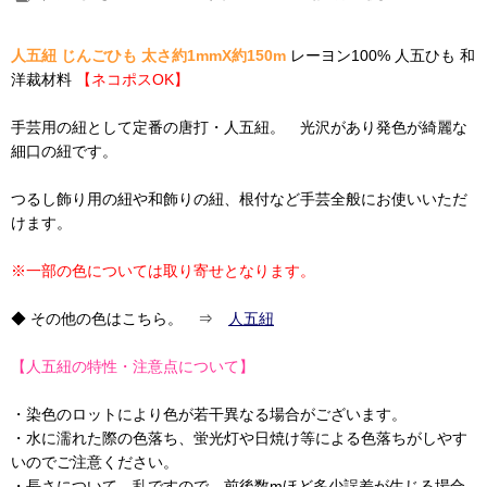
人五紐 じんごひも 太さ約1mmX約150m
レーヨン100% 人五ひも 和
洋裁材料
【ネコポスOK】
手芸用の紐として定番の唐打・人五紐。 光沢があり発色が綺麗な
細口の紐です。
つるし飾り用の紐や和飾りの紐、根付など手芸全般にお使いいただ
けます。
※一部の色については取り寄せとなります。
◆ その他の色はこちら。 ⇒
人五紐
【人五紐の特性・注意点について】
・染色のロットにより色が若干異なる場合がございます。
・水に濡れた際の色落ち、蛍光灯や日焼け等による色落ちがしやす
いのでご注意ください。
・長さについて、乱ですので、前後数mほど多少誤差が生じる場合