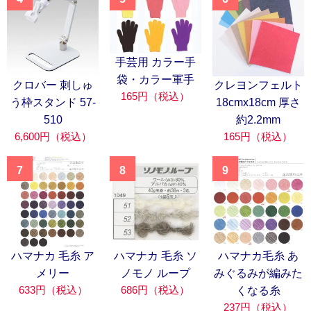
手芸用 カラー手
袋・カラー軍手
クロバー 刺しゅ
クレヨンフェルト
165円（税込）
う枠スタンド 57-
18cmx18cm 厚さ
510
約2.2mm
6,600円（税込）
165円（税込）
7
8
9
ハマナカ 毛糸 ア
ハマナカ 毛糸 ソ
ハマナカ毛糸 あ
メリー
ノモノ ループ
みぐるみが編みた
633円（税込）
686円（税込）
くなる糸
237円（税込）