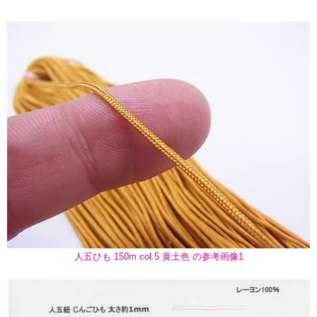
人五ひも 150m col.5 黄土色 の参考画像1