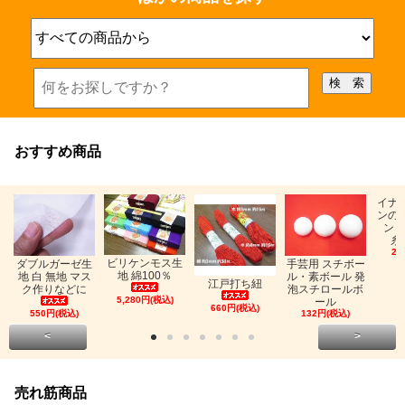
おすすめ商品
イナ
ンの
ン「
糸
26
ビリケンモス生
ダブルガーゼ生
手芸用 スチボー
地 綿100％
地 白 無地 マス
ル・素ボール 発
江戸打ち紐
ク作りなどに
泡スチロールボ
5,280円(税込)
ール
660円(税込)
550円(税込)
132円(税込)
<
>
売れ筋商品