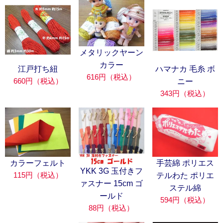
メタリックヤーン
カラー
江戸打ち紐
ハマナカ 毛糸 ボ
616円（税込）
660円（税込）
ニー
343円（税込）
カラーフェルト
手芸綿 ポリエス
YKK 3G 玉付きフ
115円（税込）
テルわた ポリエ
ァスナー 15cm ゴ
ステル綿
ールド
594円（税込）
88円（税込）