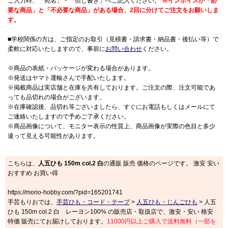
ご入力時、「宛名」・「但し書き」へご記入ください。
※インボイスが「必
要な商品」と「不必要な商品」がある場合、2回に分けてご注文をお願いしま
す。
■学校関係の方は、ご指定のお取引（見積書・請求書・納品書・後払い等）で
柔軟に対応いたしますので、事前に
お問い合わせ
ください。
※商品の表紙・パッケージが変わる場合があります。
※発送はヤマト運輸さんで手配いたします。
※掲載商品は実店舗と在庫を共有しております。ご注文の際、注文可能であ
っても品切れの場合がございます。
※在庫確認後、品切れ等ございましたら、すぐにお電話もしくはメールにて
ご連絡いたしますので予めご了承ください。
※商品画像について、モニター表示の性質上、商品画像が実際の色目と多少
違って見える可能性があります。
こちらは、
人五ひも 150m col.2 白
の通販 販売 価格のページです。 激安 安い
おすすめ お買い得
https://morio-hobby.com/?pid=165201741
手芸もりおでは、
手芸ひも・コード・テープ
>
人五ひも・じんごひも
> 人五
ひも 150m col.2 白 レーヨン100% の販売店・取扱店で、激安・安い 格安
特価 販売にてお届けしております。
11000円以上ご購入で送料無料（一部を