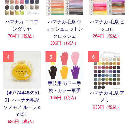
ハマナカ エコア
ハマナカ毛糸 ウ
ハマナカ 毛糸 ピ
ンダリヤ
ォッシュコットン
ッコロ
704円（税込）
264円（税込）
クロッシェ
396円（税込）
4
5
6
手芸用 カラー手
袋・カラー軍手
【497744468951
ハマナカ 毛糸 ア
165円（税込）
0】ハマナカ毛糸
メリー
633円（税込）
ソノモノ ループ c
ol.51
686円（税込）