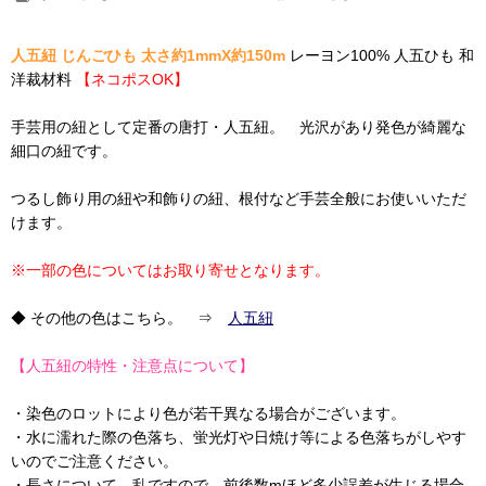
人五紐 じんごひも 太さ約1mmX約150m
レーヨン100% 人五ひも 和
洋裁材料
【ネコポスOK】
手芸用の紐として定番の唐打・人五紐。 光沢があり発色が綺麗な
細口の紐です。
つるし飾り用の紐や和飾りの紐、根付など手芸全般にお使いいただ
けます。
※一部の色についてはお取り寄せとなります。
◆ その他の色はこちら。 ⇒
人五紐
【人五紐の特性・注意点について】
・染色のロットにより色が若干異なる場合がございます。
・水に濡れた際の色落ち、蛍光灯や日焼け等による色落ちがしやす
いのでご注意ください。
・長さについて、乱ですので、前後数mほど多少誤差が生じる場合