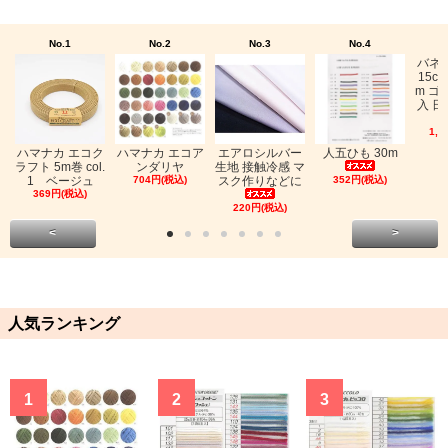
No.1
No.2
No.3
No.4
バネ
15c
m ゴ
入 日
1,0
ハマナカ エコク
ハマナカ エコア
エアロシルバー
人五ひも 30m
ラフト 5m巻 col.
ンダリヤ
生地 接触冷感 マ
1 ベージュ
704円(税込)
スク作りなどに
352円(税込)
369円(税込)
220円(税込)
<
>
人気ランキング
1
2
3