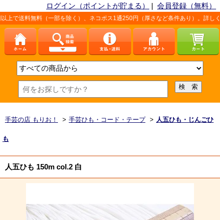
ログイン（ポイントが貯まる）
|
会員登録（無料）
無料（一部を除く）、ネコポス1通250円（厚さなど条件あり）。詳しくは、こちら「
手芸の店 もりお！
>
手芸ひも・コード・テープ
>
人五ひも・じんごひ
も
人五ひも 150m col.2 白