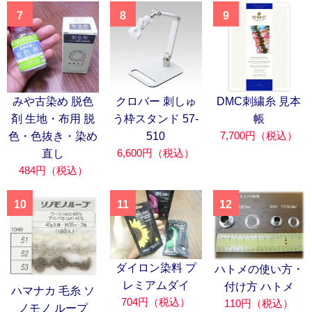
7
8
9
みや古染め 脱色
クロバー 刺しゅ
DMC刺繍糸 見本
剤 生地・布用 脱
う枠スタンド 57-
帳
7,700円（税込）
色・色抜き・染め
510
6,600円（税込）
直し
484円（税込）
10
11
12
ダイロン染料 プ
ハトメの使い方・
レミアムダイ
付け方 ハトメ
ハマナカ 毛糸 ソ
704円（税込）
110円（税込）
ノモノ ループ