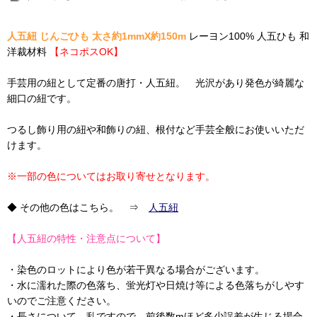
人五紐 じんごひも 太さ約1mmX約150m
レーヨン100% 人五ひも 和
洋裁材料
【ネコポスOK】
手芸用の紐として定番の唐打・人五紐。 光沢があり発色が綺麗な
細口の紐です。
つるし飾り用の紐や和飾りの紐、根付など手芸全般にお使いいただ
けます。
※一部の色についてはお取り寄せとなります。
◆ その他の色はこちら。 ⇒
人五紐
【人五紐の特性・注意点について】
・染色のロットにより色が若干異なる場合がございます。
・水に濡れた際の色落ち、蛍光灯や日焼け等による色落ちがしやす
いのでご注意ください。
・長さについて、乱ですので、前後数mほど多少誤差が生じる場合