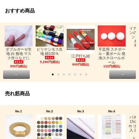
おすすめ商品
イナ
ンの
ン「
糸
26
ビリケンモス生
ダブルガーゼ生
手芸用 スチボー
地 綿100％
地 白 無地 マス
ル・素ボール 発
江戸打ち紐
ク作りなどに
泡スチロールボ
5,280円(税込)
ール
660円(税込)
550円(税込)
132円(税込)
<
>
売れ筋商品
No.1
No.2
No.3
No.4
バネ
15c
m ゴ
入 日
1,0