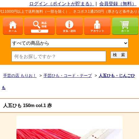
ログイン（ポイントが貯まる）
|
会員登録（無料）
以上で送料無料（一部を除く）、ネコポス1通250円（厚さなど条件あり）。詳しくは
手芸の店 もりお！
>
手芸ひも・コード・テープ
>
人五ひも・じんごひ
も
人五ひも 150m col.1 赤