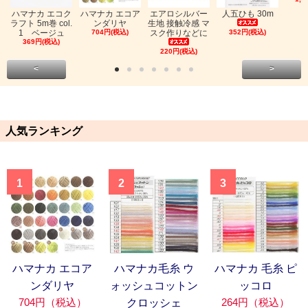
ハマナカ エコク
ハマナカ エコア
エアロシルバー
人五ひも 30m
ラフト 5m巻 col.
ンダリヤ
生地 接触冷感 マ
1 ベージュ
704円(税込)
スク作りなどに
352円(税込)
369円(税込)
220円(税込)
<
>
人気ランキング
1
2
3
ハマナカ エコア
ハマナカ毛糸 ウ
ハマナカ 毛糸 ピ
ンダリヤ
ォッシュコットン
ッコロ
704円（税込）
264円（税込）
クロッシェ