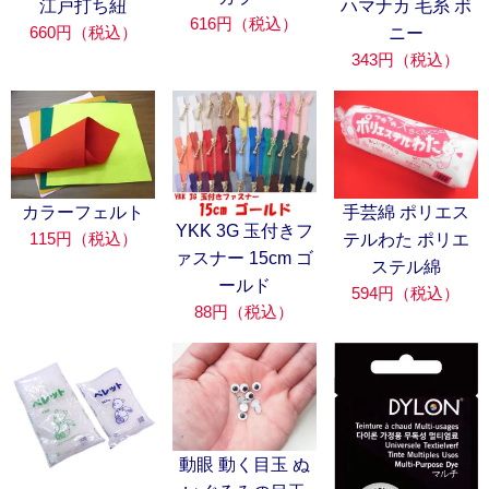
江戸打ち紐
ハマナカ 毛糸 ボ
616円（税込）
660円（税込）
ニー
343円（税込）
カラーフェルト
手芸綿 ポリエス
YKK 3G 玉付きフ
115円（税込）
テルわた ポリエ
ァスナー 15cm ゴ
ステル綿
ールド
594円（税込）
88円（税込）
動眼 動く目玉 ぬ