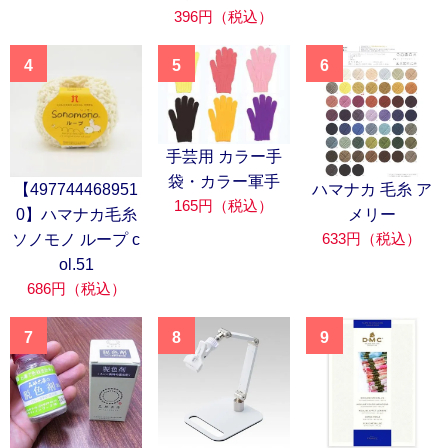
396円（税込）
4
5
6
手芸用 カラー手
袋・カラー軍手
【497744468951
ハマナカ 毛糸 ア
165円（税込）
0】ハマナカ毛糸
メリー
633円（税込）
ソノモノ ループ c
ol.51
686円（税込）
7
8
9