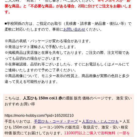
ご入力時、「宛名」・「但し書き」へご記入ください。
※インボイスが「必
要な商品」と「不必要な商品」がある場合、2回に分けてご注文をお願いしま
す。
■学校関係の方は、ご指定のお取引（見積書・請求書・納品書・後払い等）で
柔軟に対応いたしますので、事前に
お問い合わせ
ください。
※商品の表紙・パッケージが変わる場合があります。
※発送はヤマト運輸さんで手配いたします。
※掲載商品は実店舗と在庫を共有しております。ご注文の際、注文可能であ
っても品切れの場合がございます。
※在庫確認後、品切れ等ございましたら、すぐにお電話もしくはメールにて
ご連絡いたしますので予めご了承ください。
※商品画像について、モニター表示の性質上、商品画像が実際の色目と多少
違って見える可能性があります。
こちらは、
人五ひも 150m col.1 赤
の通販 販売 価格のページです。 激安 安い
おすすめ お買い得
https://morio-hobby.com/?pid=165200210
手芸もりおでは、
手芸ひも・コード・テープ
>
人五ひも・じんごひも
> 人五
ひも 150m col.1 赤 レーヨン100% の販売店・取扱店で、激安・安い 格安
特価 販売にてお届けしております。
11000円以上ご購入で送料無料（一部を