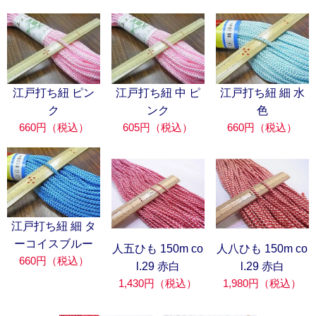
江戸打ち紐 ピン
江戸打ち紐 中 ピ
江戸打ち紐 細 水
ク
ンク
色
660円（税込）
605円（税込）
660円（税込）
江戸打ち紐 細 タ
ーコイスブルー
人五ひも 150m co
人八ひも 150m co
660円（税込）
l.29 赤白
l.29 赤白
1,430円（税込）
1,980円（税込）