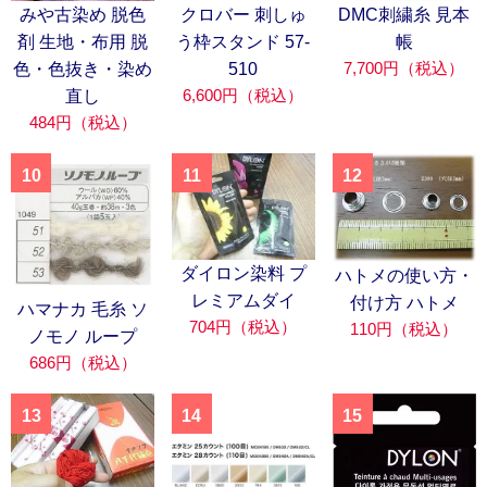
みや古染め 脱色
クロバー 刺しゅ
DMC刺繍糸 見本
剤 生地・布用 脱
う枠スタンド 57-
帳
7,700円（税込）
色・色抜き・染め
510
6,600円（税込）
直し
484円（税込）
10
11
12
ダイロン染料 プ
ハトメの使い方・
レミアムダイ
付け方 ハトメ
ハマナカ 毛糸 ソ
704円（税込）
110円（税込）
ノモノ ループ
686円（税込）
13
14
15